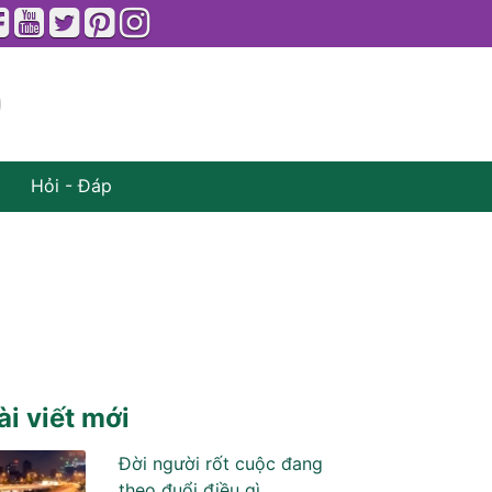
Hỏi - Đáp
ài viết mới
Đời người rốt cuộc đang
theo đuổi điều gì