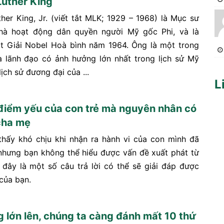
Luther King
ther King, Jr. (viết tắt MLK; 1929 – 1968) là Mục sư
nhà hoạt động dân quyền người Mỹ gốc Phi, và là
t Giải Nobel Hoà bình năm 1964. Ông là một trong
 lãnh đạo có ảnh hưởng lớn nhất trong lịch sử Mỹ
ịch sử đương đại của ...
L
iểm yếu của con trẻ mà nguyên nhân có
cha mẹ
hấy khó chịu khi nhận ra hành vi của con mình đã
 nhưng bạn không thể hiểu được vấn đề xuất phát từ
 đây là một số câu trả lời có thể sẽ giải đáp được
của bạn.
g lớn lên, chúng ta càng đánh mất 10 thứ