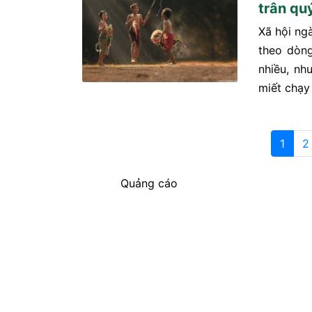
trân qu
Xã hội ng
theo dòng
nhiều, nh
miết chạy 
1
2
Quảng cáo