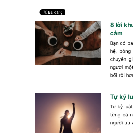
8 lời k
cảm
Bạn có ba
hệ, bỗng
chuyên gi
người một
bối rối hơ
Tự kỷ l
Tự kỷ luậ
từng cá n
người ưu v