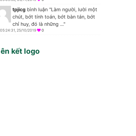
tpjicg
bình luận "Làm người, lười một
chút, bớt tính toán, bớt bàn tán, bớt
chỉ huy, đó là những ..."
05:24:31, 25/10/2019
0
iên kết logo