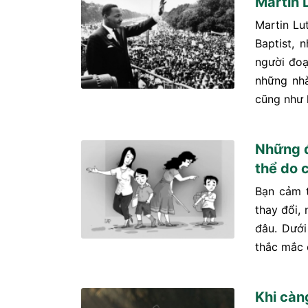
Martin 
Martin Lu
Baptist, 
người đoạ
những nhà
cũng như l
Những đ
thể do 
Bạn cảm t
thay đổi,
đâu. Dưới
thắc mắc 
Khi càn