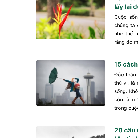
lấy lại 
Cuộc sốn
chúng ta 
như thế n
rằng đó mớ
15 cách
Độc thân 
thú vị, l
sống. Khô
còn là m
trong cuộc
20 câu 