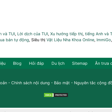
h và TUI
,
Lời dịch của TUI
,
Xu hướng tiếp thị
,
tiếng Anh và 
ua bán tự động
, Siêu thị
Vật Liệu Nha Khoa Online
,
ImmiGo
hiệu
Blog
Hỏi đáp
Du lịch
Sitemap
Ăn trưa 
oản
-
Chính sách nội dung
-
Bảo mật
-
Nguyên tắc cộng đ