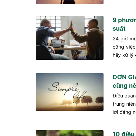
9 phươn
suất
24 giờ mộ
công việc
hãy xử lý
ĐƠN GIẢ
cũng nê
Điều quan
trung niên
lời đáng 
10 điều 