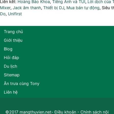
Liên kết:
Hoàng Bảo Khoa
,
Tiếng Anh và TUI
,
Lời dịch của 
Mixer
,
Jack âm thanh
,
Thiết bị DJ
,
Mua bán tự động
, Siêu t
Do
,
Unifirst
Trang chủ
Giới thiệu
Blog
Hỏi đáp
Du lịch
Sitemap
Ăn trưa cùng Tony
Liên hệ
©2017 mangthuvien.net-
Điều khoản
-
Chính sách nội