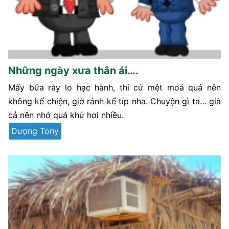
Những ngày xưa thân ái….
Mấy bữa rày lo hạc hành, thi cử mệt moả quá nên
không kể chiện, giờ rảnh kể típ nha. Chuyện gì ta… già
cả nên nhớ quá khứ hơi nhiều.
Dượng Tony