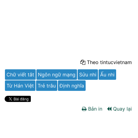
Theo tintucvietnam
Chữ viết tắt
Ngôn ngữ mạng
Sửu nhi
Ấu nhi
Từ Hán Việt
Trẻ trâu
Định nghĩa
Bản in
Quay lại