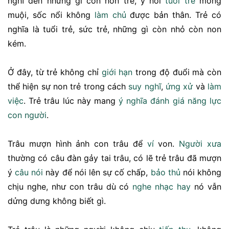
nghĩ đến những gì còn non trẻ, ý nói
tuổi trẻ
mông
muội, sốc nổi không
làm chủ
được bản thân. Trẻ có
nghĩa là tuổi trẻ, sức trẻ, những gì còn nhỏ còn non
kém.
Ở đây, từ trẻ không chỉ
giới hạn
trong độ đuổi mà còn
thể hiện sự non trẻ trong cách
suy nghĩ
,
ứng xử
và
làm
việc
. Trẻ trâu lúc này mang
ý nghĩa
đánh giá
năng lực
con người
.
Trâu mượn hình ảnh con trâu để
ví
von.
Người xưa
thường có câu đàn gảy tai trâu, có lẽ trẻ trâu đã mượn
ý
câu nói
này để nói lên sự cố chấp,
bảo thủ
nói không
chịu nghe, như con trâu dù có
nghe nhạc
hay
nó vẫn
dửng dưng không biết gì.