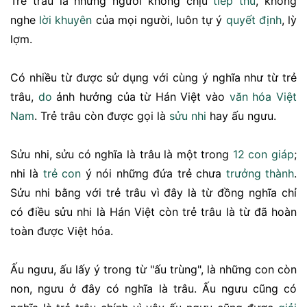
Trẻ trâu là những người không chịu
tiếp thu
, không
nghe
lời khuyên
của mọi người, luôn tự ý
quyết định
, lỳ
lợm.
Có nhiều từ được sử dụng với cùng ý nghĩa như từ trẻ
trâu,
do
ảnh hưởng của từ Hán Việt vào
văn hóa
Việt
Nam
. Trẻ trâu còn được gọi là
sửu nhi
hay ấu ngưu.
Sửu nhi, sửu có nghĩa là trâu là một trong
12 con giáp
;
nhi là
trẻ con
ý nói những đứa trẻ chưa
trưởng thành
.
Sửu nhi bằng với trẻ trâu vì đây là từ đồng nghĩa chỉ
có điều sửu nhi là Hán Việt còn trẻ trâu là từ đã hoàn
toàn được Việt hóa.
Ấu ngưu, ấu lấy ý trong từ "ấu trùng", là những con còn
non, ngưu ở đây có nghĩa là trâu. Ấu ngưu cũng có