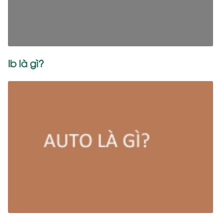
Ib là gì?