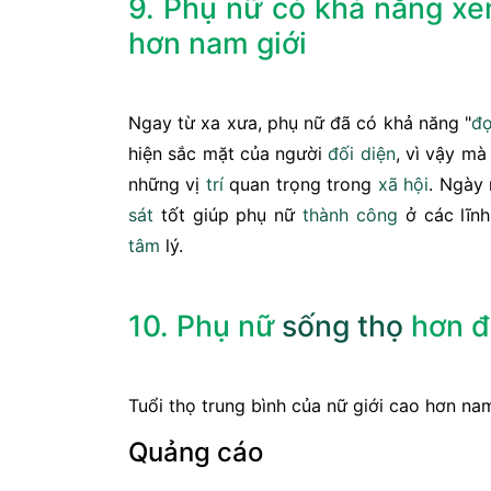
9. Phụ nữ có khả năng xe
hơn nam giới
Ngay từ xa xưa, phụ nữ đã có khả năng "
đ
hiện sắc mặt của người
đối diện
, vì vậy m
những vị
trí
quan trọng trong
xã hội
. Ngày
sát
tốt giúp phụ nữ
thành công
ở các lĩnh
tâm
lý.
10. Phụ nữ
sống thọ
hơn đ
Tuổi thọ trung bình của nữ giới cao hơn nam
Quảng cáo