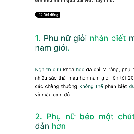
em nhà mình qua bài viết này nhé.
1.
Phụ nữ
giỏi
nhận biết
m
nam giới
.
Nghiên cứu
khoa
học
đã chỉ ra rằng, phụ
nhiều sắc thái màu hơn nam giới lên tới 2
các chàng thường
không thể
phân biệt
đ
và màu cam đỏ.
2. Phụ nữ béo một chú
dẫn
hơn