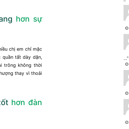
rang
hơn sự
hiều chị em chỉ mặc
c quần tất dày dặn,
..."
i trông không thời
thượng thay vì thoải
tốt
hơn đàn