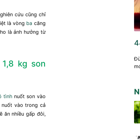
ghiên cứu cũng chỉ
iệt là vòng
ba
căng
ho là ảnh hưởng từ
4
Đừ
1,8 kg son
mó
N
ô tình
nuốt son vào
 nuốt vào trong cả
ẽ ăn nhiều gấp đôi,