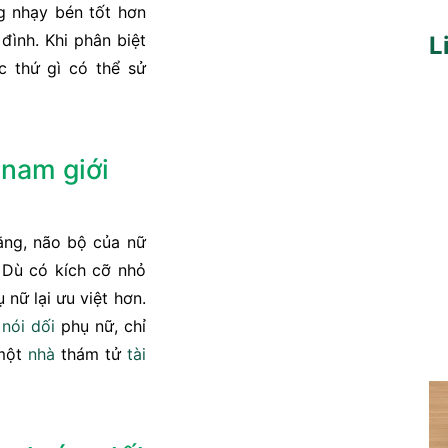
 nhạy bén tốt hơn
đình. Khi phân biệt
L
c thứ gì có thể sử
 nam giới
ằng, não bộ của nữ
. Dù có kích cỡ nhỏ
nữ lại ưu việt hơn.
ể
nói dối
phụ nữ, chỉ
 một
nhà
thám tử
tài