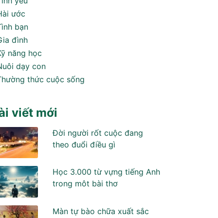
Tình yêu
Hài ước
Tình bạn
Gia đình
Kỹ năng học
Nuôi dạy con
Thường thức cuộc sống
ài viết mới
Đời người rốt cuộc đang
theo đuổi điều gì
Học 3.000 từ vựng tiếng Anh
trong môt bài thơ
Màn tự bào chữa xuất sắc