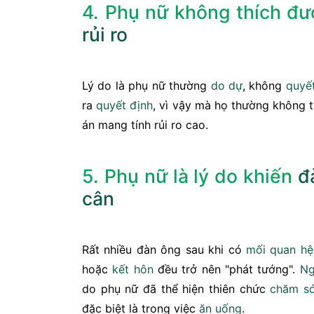
4. Phụ nữ không thích đư
rủi ro
Lý do là phụ nữ thường
do dự
, không
quyế
ra
quyết định
, vì vậy mà họ thường không 
án mang tính rủi ro cao.
5. Phụ nữ là lý do khiến
đ
cân
Rất nhiều đàn ông sau khi có
mối quan hệ
hoặc
kết hôn
đều trở nên "phát tướng".
Ng
do phụ nữ đã thể hiện thiên chức
chăm s
đặc biệt là trong việc
ăn uống
.