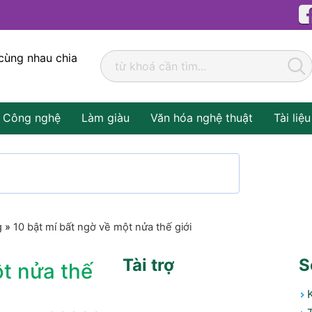
cùng nhau chia
Công nghệ
Làm giàu
Văn hóa nghệ thuật
Tài liệu
g
»
10 bật mí bất ngờ về một nửa thế giới
Tài trợ
S
ột nửa thế