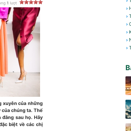
ong
1
lượt
B
ờng xuyên của những
 của chúng ta. Thế
n đằng sau họ. Hãy
ặc biệt về các chị