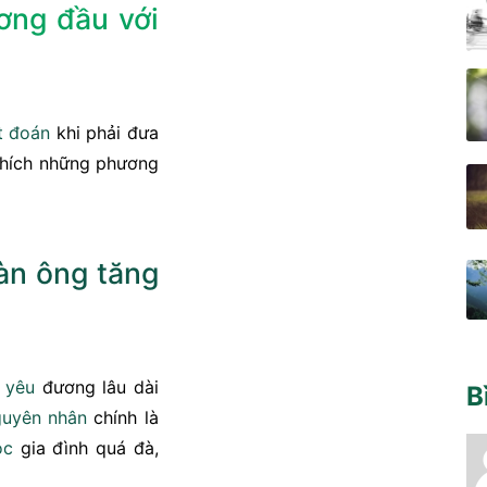
ơng đầu với
t đoán
khi phải đưa
thích những phương
àn ông
tăng
yêu
đương lâu dài
B
uyên nhân
chính là
óc
gia đình quá đà,