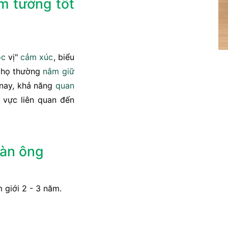
m tướng tốt
ọc
vị"
cảm xúc
, biểu
à họ thường
nắm giữ
 nay, khả năng
quan
 vực liên quan đến
àn ông
 giới 2 - 3 năm.