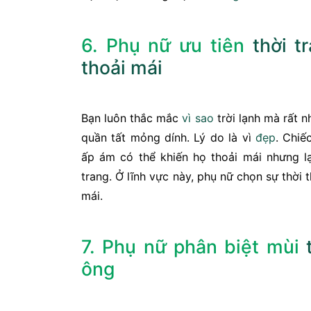
6. Phụ nữ ưu tiên
thời t
thoải mái
Bạn luôn thắc mắc
vì sao
trời lạnh mà rất n
quần tất mỏng dính. Lý do là vì
đẹp
. Chiế
ấp ám có thể khiến họ thoải mái nhưng lạ
trang. Ở lĩnh vực này, phụ nữ chọn sự thời 
mái.
7. Phụ nữ phân biệt mùi
ông