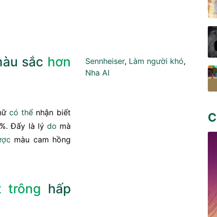
àu sắc
hơn
Sennheiser
,
Làm người khó
,
Nha AI
 nữ
có thể
nhận biết
C
0%. Đấy là lý
do
mà
ược
màu cam hồng
t trông
hấp