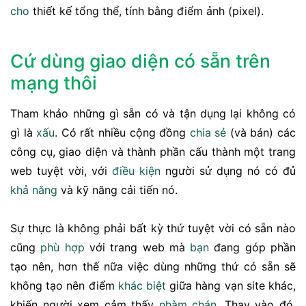
cho
thiết kế tổng thể, tính bằng điểm ảnh (pixel).
Cứ dùng giao diện có sẵn trên
mạng thôi
Tham khảo những gì sẵn có và tận dụng lại không có
gì là
xấu
. Có rất nhiều cộng đồng
chia sẻ
(và bán) các
công cụ, giao diện và thành phần cấu thành một trang
web tuyệt vời, với
điều kiện
người sử dụng nó có đủ
khả năng
và kỹ năng cải tiến nó.
Sự thực là không phải bất kỳ thứ tuyệt vời có sẵn nào
cũng
phù hợp
với trang web mà
bạn
đang góp phần
tạo nên, hơn thế nữa việc dùng những thứ có sẵn sẽ
không tạo nên điểm
khác biệt
giữa hàng vạn site khác,
khiến người xem cảm thấy
nhàm chán
. Thay vào đó,