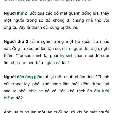
Người
thứ 2
lướt qua các bộ mặt quanh đống lửa, thấy
một người trong số đó không đi chung
nhà
thờ với
ông ta. Vậy là thanh củi cũng bị thu về.
Người thứ 3
trầm ngâm trong một bộ quần áo nhàu
nát. Ông ta kéo áo lên tận cổ,
nhìn người
đối diện
, nghĩ
thầm: "Tại sao mình lại phải
hy sinh
thanh củi để sưởi
ấm
cho
con
heo béo ị
giàu có
kia?"
Người
đàn ông
giàu
lui lại một chút, nhẩm tính: "Thanh
củi trong tay, phải khó nhọc lắm mới kiếm
được
, tại
sao ta phải
chia sẻ
nó với tên khố rách áo
ôm
lười
biếng
đó?"
Ánh lửa bùng lên một lần cuối, soi rõ khuôn mặt người