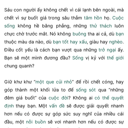
Sáu con người ấy không chết vì cái lạnh bên ngoài, mà
chết vì sự buốt giá trong sâu thẳm
tâm
hồn
họ.
Cuộc
sống
không hề bằng phẳng, những
thử thách
luôn
chực chờ trước mắt. Nó không
buông
tha ai cả, dù
bạn
thuộc màu da nào, dù
bạn tốt
hay
xấu
, giàu hay
nghèo
.
Điều cốt yếu là cách bạn vượt qua những
trở ngại
ấy.
Bạn sẽ một mình đương đầu?
Sống
vị kỷ với
thế giới
chung quanh?
Giữ khư khư “
một que củi nhỏ
” để rồi chết cóng, hay
góp thành một khối lửa to để
sống sót
qua “những
đêm giá buốt” của
cuộc đời
? Không ai
có thể
quyết
định
thay bạn. Một
vấn đề
sẽ được giải quyết nhanh
hơn nếu có được sự góp sức suy nghĩ của nhiều cái
đầu, một
nỗi buồn
sẽ vơi nhanh hơn nếu có được sự