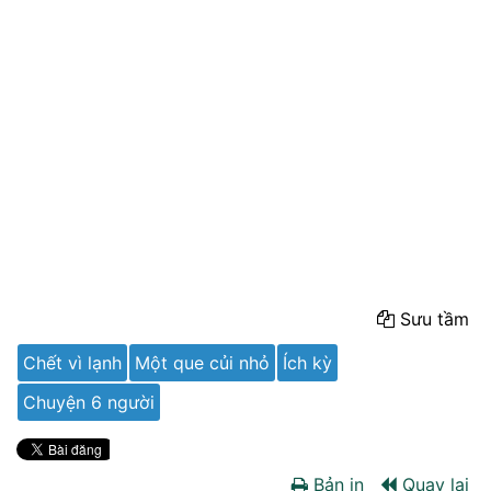
Sưu tầm
Chết vì lạnh
Một que củi nhỏ
Ích kỳ
Chuyện 6 người
Bản in
Quay lại