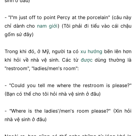
sinh ở đâu)
- "I"m just off to point Percy at the porcelain" (câu này
chỉ dành cho
nam giới
) (Tôi phải đi tiểu vào cái chậu
gốm sứ đây)
Trong khi đó, ở Mỹ, người ta có
xu hướng
bẽn lẽn hơn
khi hỏi về nhà vệ sinh. Các từ
được
dùng thường là
"restroom", "ladies/men's room":
- "Could you tell me where the restroom is please?"
(Bạn có thể cho tôi hỏi nhà vệ sinh ở đâu)
- "Where is the ladies'/men's room please?" (Xin hỏi
nhà vệ sinh ở đâu)