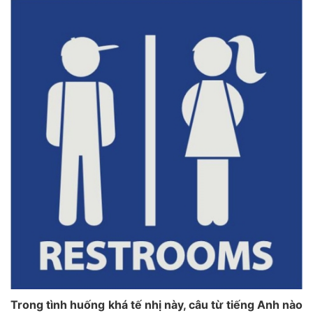
Trong tình huống khá tế nhị này, câu từ tiếng Anh nào