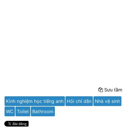
Sưu tầm
Kinh nghiệm học tiếng anh
Hỏi chỉ dẫn
Nhà vệ sinh
WC
Toilet
Bathroom