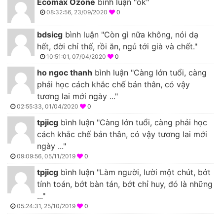
Ecomax Ozone
bình luận "ok"
08:32:56, 23/09/2020
0
bdsicg
bình luận "Còn gì nữa không, nói dạ
hết, đời chỉ thế, rồi ăn, ngủ tới già và chết."
10:51:01, 07/04/2020
0
ho ngoc thanh
bình luận "Càng lớn tuổi, càng
phải học cách khắc chế bản thân, có vậy
tương lai mới ngày ..."
02:55:33, 01/04/2020
0
tpjicg
bình luận "Càng lớn tuổi, càng phải học
cách khắc chế bản thân, có vậy tương lai mới
ngày ..."
09:09:56, 05/11/2019
0
tpjicg
bình luận "Làm người, lười một chút, bớt
tính toán, bớt bàn tán, bớt chỉ huy, đó là những
..."
05:24:31, 25/10/2019
0