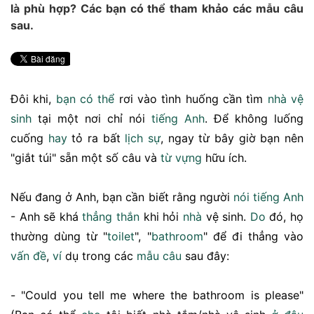
là phù hợp? Các bạn có thể tham khảo các mẫu câu
sau.
Đôi khi,
bạn
có thể
rơi vào tình huống cần tìm
nhà vệ
sinh
tại một nơi chỉ nói
tiếng Anh
. Để không luống
cuống
hay
tỏ ra bất
lịch sự
, ngay từ bây giờ bạn nên
"giắt túi" sẵn một số câu và
từ vựng
hữu ích.
Nếu đang ở Anh, bạn cần biết rằng người
nói tiếng Anh
- Anh sẽ khá
thẳng thắn
khi hỏi
nhà
vệ sinh.
Do
đó, họ
thường dùng từ "
toilet
", "
bathroom
" để đi thẳng vào
vấn đề
,
ví
dụ trong các
mẫu câu
sau đây:
- "Could you tell me where the bathroom is please"