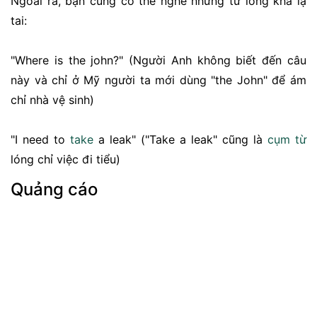
Ngoài ra, bạn cũng có thể nghe những từ lóng khá lạ
tai:
"Where is the john?" (Người Anh không biết đến câu
này và chỉ ở Mỹ người ta mới dùng "the John" để ám
chỉ nhà vệ sinh)
"I need to
take
a leak" ("Take a leak" cũng là
cụm từ
lóng chỉ việc đi tiểu)
Quảng cáo