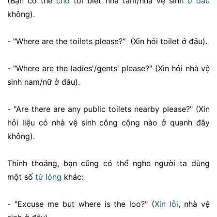
(Bạn có thể
cho
tôi biết nhà tắm/nhà vệ sinh
ở đâu
không).
- "Where are the toilets please?" (Xin hỏi toilet ở đâu).
- "Where are the ladies'/gents' please?" (Xin hỏi nhà vệ
sinh nam/nữ ở đâu).
- "Are there are any public toilets nearby please?" (Xin
hỏi liệu có nhà vệ sinh công cộng nào ở quanh đây
không).
Thỉnh thoảng, bạn cũng có thể nghe người ta dùng
một số
từ lóng
khác:
- "Excuse me but where is the loo?" (
Xin lỗi
, nhà vệ