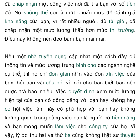
đã
chấp nhận
một công việc nơi đã trả bạn với số
tiền
đó. Nó
không thể
coi là một chuẩn mực để đánh giá
khả năng
của bạn, vì rất nhiều người, dù
tài giỏi
, đã
chấp nhận một mức lương thấp hơn mức
thị trường
.
Điều này không nên đeo bám bạn mãi mãi.
Nếu một
nhà tuyển dụng
cập nhật một cách đầy đủ
thông tin về mức lương trung
bình
cho
các ngành nghề
cụ thể, thì họ chỉ
đơn giản
nhìn vào đơn
xin việc
của
bạn, hỏi bạn vài
câu hỏi
và nói cho bạn biết bạn nên
được trả bao nhiêu. Việc
quyết định
xem mức lương
hiện tại của bạn có công bằng với bạn hay không hay
cơ
hội việc làm này có phù hợp với bạn hay không
không quan trọng bằng việc bạn là người có
tiềm năng
và bạn mong muốn
làm việc
cho
công ty
của họ. Vì
vậy, lý do thứ hai và thứ
ba
cũng không thật sự
thuyết