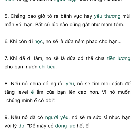
5. Chẳng bao giờ tỏ ra bênh vực hay
yêu thương
mùi
mẫn với bạn. Bất cứ lúc nào cũng gắt như mắm tôm.
6. Khi còn đi
học
, nó sẽ là đứa ném phao cho bạn…
7. Khi đã đi làm, nó sẽ là đứa có thể chìa
tiền
lương
cho bạn mượn
chi tiêu
.
8. Nếu nó chưa có người
yêu
, nó sẽ tìm mọi cách để
tăng level
ế
ẩm của bạn lên cao hơn. Vì nó muốn
"chúng mình ế có đôi".
9. Nếu nó đã có
người yêu
, nó sẽ ra sức sỉ nhục bạn
với lý
do
: "Để mày có
động lực
hết ế!"