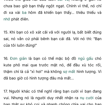
chưa bao giờ bạn thấy ngột ngạt. Chính vì thế, nó chỉ
đi xa vài
ba
hôm đã khiến bạn thấy… thiêu thiếu và
nhớ
phát điên.
15. Khi bạn có xô xát cãi vã với người lạ, bất biết đúng
sai, nó vẫn cứ phải bênh bạn cái đã. Với nó thì: "Bạn
của tôi luôn đúng!"
16.
Đơn giản
là bạn có thể mặc bộ đồ
ngủ
gấu
chó
kute phô mai que trước mặt nó, để đầu xù tóc rối,
thậm chí là cả "xì hơi" mà không
sợ
mất
hình tượng. Vì
đã bao giờ có hình tượng đâu mà mất…
17. Người khác có thể nghĩ rằng bạn cười vì bạn đang
vui. Nhưng nó là người duy nhất nhận ra
nụ cười
của
bạn thật sự khó coi và nhanh chóng chìa vai cho bạn