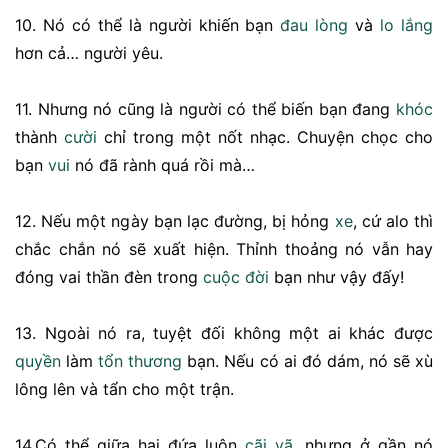
10. Nó có thể là người khiến bạn
đau lòng
và
lo lắng
hơn cả… người yêu.
11. Nhưng nó cũng là người có thể biến bạn đang
khóc
thành
cười
chỉ trong một nốt nhạc. Chuyện chọc cho
bạn
vui
nó đã rành quá rồi mà…
12. Nếu một ngày bạn lạc đường, bị hỏng
xe
, cứ alo thì
chắc chắn nó sẽ xuất hiện. Thỉnh thoảng nó vẫn hay
đóng vai thần đèn trong
cuộc đời
bạn như vậy đấy!
13. Ngoài nó ra, tuyệt đối không một ai khác được
quyền
làm
tổn thương
bạn. Nếu có ai đó dám, nó sẽ xù
lông lên và tẩn cho một trận.
14.Có thể giữa hai đứa luôn
cãi vã
, nhưng ở gần nó