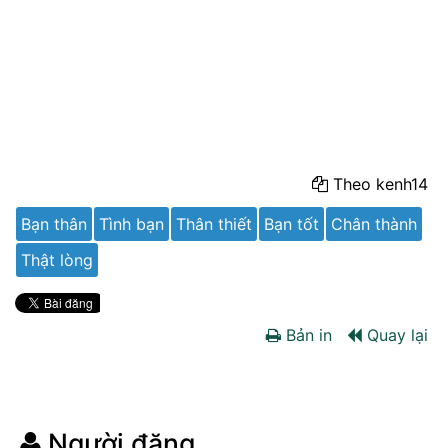
Theo kenh14
Bạn thân
Tình bạn
Thân thiết
Bạn tốt
Chân thành
Thật lòng
Bản in
Quay lại
Người đăng