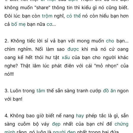
không muốn "share" thông tin thì kiểu gì nó cũng biết.
Đôi lúc bạn còn
trộm
nghĩ,
có thể
nó còn hiểu bạn hơn
cả
bố mẹ
bạn nữa
cơ
…
2. Không tiếc lời sỉ vả bạn với mong muốn
cho
bạn…
chìm nghỉm. Nổi làm sao
được
khi mà nó cứ oang
oang kể hết thói hư tật
xấu
của bạn cho người khác
nghe? Thật lắm lúc phát điên với cái "mỏ nhọn" của
nó!!!
3. Luôn trong
tâm
thế sẵn sàng tranh cướp
đồ ăn
ngon
với bạn!
4. Không bao giờ biết nể nang
hay
phép tắc là gì, sẵn
sàng cuỗm bộ váy
đẹp
nhất của bạn chỉ để
chứng
minh
rằng, nó luôn là
người đẹp
nhất trong hai đứa.