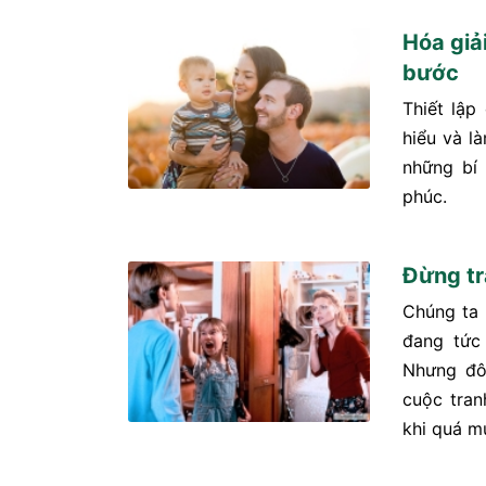
Hóa giả
bước
Thiết lập
hiểu và là
những bí
phúc.
Đừng tr
Chúng ta 
đang tức 
Nhưng đô
cuộc tran
khi quá m