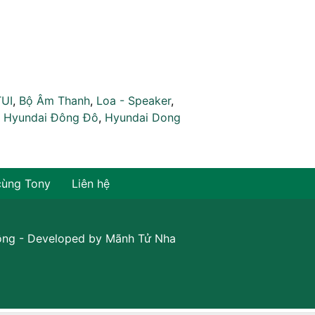
TUI
,
Bộ Âm Thanh
,
Loa - Speaker
,
,
Hyundai Đông Đô
,
Hyundai Dong
cùng Tony
Liên hệ
ồng
- Developed by
Mãnh Tử Nha