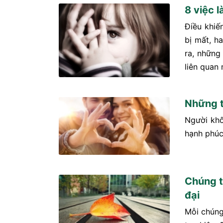
8 việc 
Điều khiế
bị mất, h
ra, những
liên quan
Những t
Người khô
hạnh phúc
Chúng t
đại
Mỗi chúng