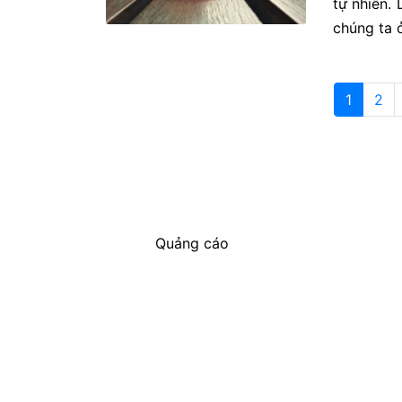
tự nhiên.
chúng ta 
1
2
Quảng cáo