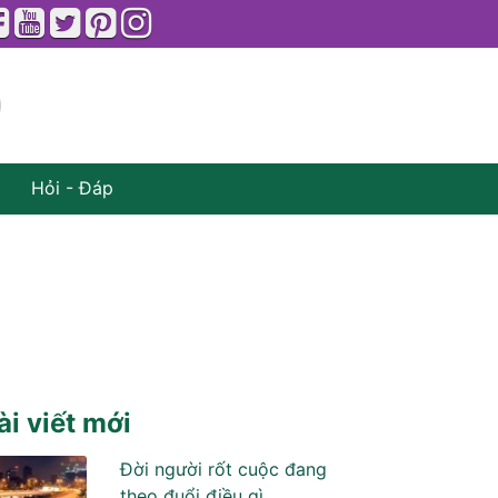
Hỏi - Đáp
ài viết mới
Đời người rốt cuộc đang
theo đuổi điều gì