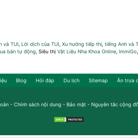
h và TUI
,
Lời dịch của TUI
,
Xu hướng tiếp thị
,
tiếng Anh và 
ua bán tự động
, Siêu thị
Vật Liệu Nha Khoa Online
,
ImmiGo
hiệu
Blog
Hỏi đáp
Du lịch
Sitemap
Ăn trưa 
oản
-
Chính sách nội dung
-
Bảo mật
-
Nguyên tắc cộng đ