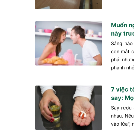
Muốn ng
này trư
Sáng nào
con mắt c
phải nhữn
phanh nhé
7 việc 
say: Mọ
Say rượu 
nhau. Nếu
vào lửa", 