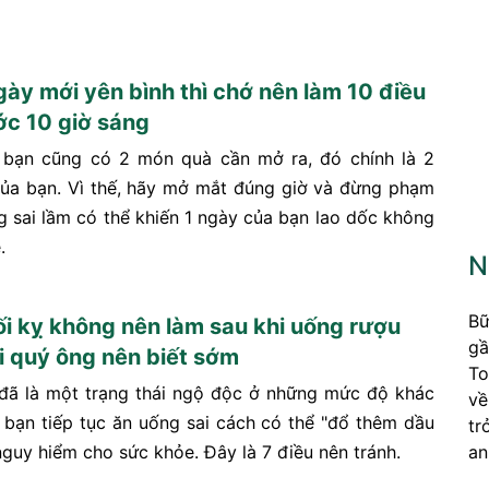
ày mới yên bình thì chớ nên làm 10 điều
ớc 10 giờ sáng
 bạn cũng có 2 món quà cần mở ra, đó chính là 2
ủa bạn. Vì thế, hãy mở mắt đúng giờ và đừng phạm
g sai lầm có thể khiến 1 ngày của bạn lao dốc không
.
N
Bữ
tối kỵ không nên làm sau khi uống rượu
gầ
i quý ông nên biết sớm
To
đã là một trạng thái ngộ độc ở những mức độ khác
về
 bạn tiếp tục ăn uống sai cách có thể "đổ thêm dầu
tr
an
nguy hiểm cho sức khỏe. Đây là 7 điều nên tránh.