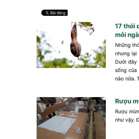
17 thói
mỗi ng
Những thó
nhưng lại
Dưới đây 
sống của 
nào nữa. T
Rượu m
Rượu mừng
như vậy. 