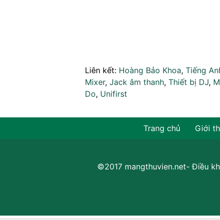
Liên kết:
Hoàng Bảo Khoa
,
Tiếng An
Mixer
,
Jack âm thanh
,
Thiết bị DJ
,
M
Do
,
Unifirst
Trang chủ
Giới t
©2017 mangthuvien.net-
Điều kh