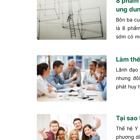
8 phẩm 
ung du
Bôn ba cu
là 8 phẩm
sớm có mộ
Làm thế
Lãnh đạo 
nhưng đôi
phát huy 
Tại sao 
Thế hệ Y 
phương di