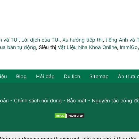
h và TUI
,
Lời dịch của TUI
,
Xu hướng tiếp thị
,
tiếng Anh và 
ua bán tự động
, Siêu thị
Vật Liệu Nha Khoa Online
,
ImmiGo
hiệu
Blog
Hỏi đáp
Du lịch
Sitemap
Ăn trưa 
oản
-
Chính sách nội dung
-
Bảo mật
-
Nguyên tắc cộng đ
thức qua domain mangthuvien.net, các bạn chú ý theo dõi.