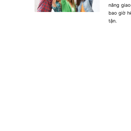
năng giao
bao giờ h
tận.