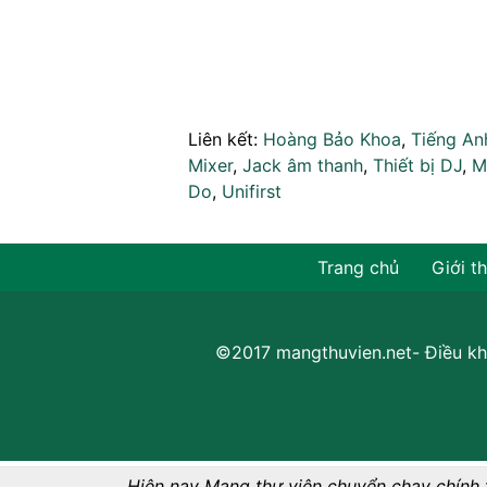
Liên kết:
Hoàng Bảo Khoa
,
Tiếng An
Mixer
,
Jack âm thanh
,
Thiết bị DJ
,
M
Do
,
Unifirst
Trang chủ
Giới t
©2017 mangthuvien.net-
Điều kh
Hiện nay Mạng thư viện chuyển chạy chính 