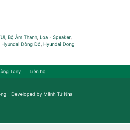
TUI
,
Bộ Âm Thanh
,
Loa - Speaker
,
,
Hyundai Đông Đô
,
Hyundai Dong
cùng Tony
Liên hệ
ồng
- Developed by
Mãnh Tử Nha