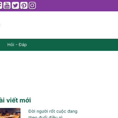
Hỏi - Đáp
ài viết mới
Đời người rốt cuộc đang
theo đuổi điều gì