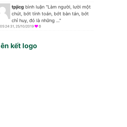
tpjicg
bình luận "Làm người, lười một
chút, bớt tính toán, bớt bàn tán, bớt
chỉ huy, đó là những ..."
05:24:31, 25/10/2019
0
iên kết logo