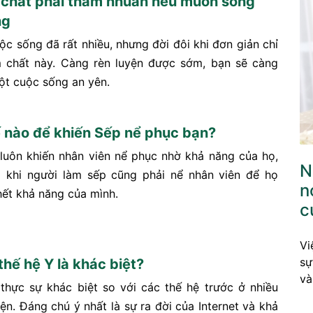
chất phải thấm nhuần nếu muốn sống
ng
ộc sống đã rất nhiều, nhưng đời đôi khi đơn giản chỉ
 chất này. Càng rèn luyện được sớm, bạn sẽ càng
t cuộc sống an yên.
 nào để khiến Sếp nể phục bạn?
luôn khiến nhân viên nể phục nhờ khả năng của họ,
N
 khi người làm sếp cũng phải nể nhân viên để họ
n
hết khả năng của mình.
c
Vi
sự
thế hệ Y là khác biệt?
và
thực sự khác biệt so với các thế hệ trước ở nhiều
ện. Đáng chú ý nhất là sự ra đời của Internet và khả