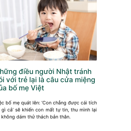
hững điều người Nhật tránh
ói với trẻ lại là câu cửa miệng
ủa bố mẹ Việt
ệc bố mẹ quát lên: ’Con chẳng được cái tích
 gì cả’ sẽ khiến con mất tự tin, thu mình lại
 không dám thử thách bản thân.