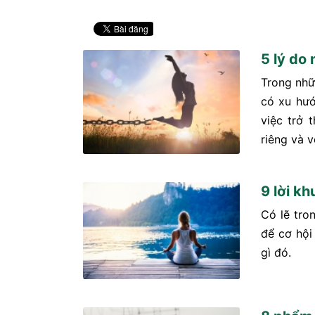
5 lý do
Trong nhữ
có xu hướ
việc trở 
riêng và v
9 lời k
Có lẽ tron
để cơ hội
gì đó.