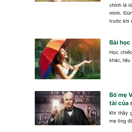
chính là 
mình. Đừ
trước khi
Bài học
Học chiế
khác, liệu
Bố mẹ V
tài của
Khi thầy 
mẹ ông đã