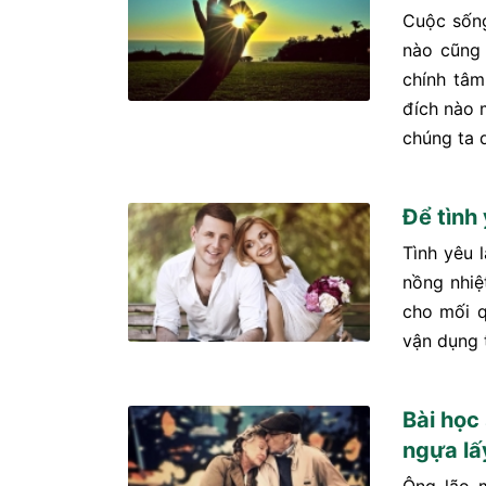
Cuộc sống
nào cũng 
chính tâm
đích nào 
chúng ta 
Để tình
Tình yêu l
nồng nhiệ
cho mối q
vận dụng t
Bài học
ngựa lấy