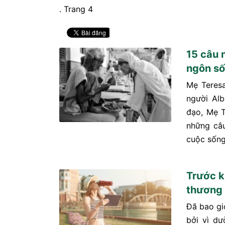
. Trang 4
15 câu 
ngôn s
Mẹ Teresa
người Alb
đạo, Mẹ T
những câu
cuộc sống
Trước k
thương 
Đã bao gi
bởi vì d