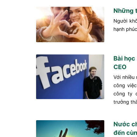
Những t
Người khô
hạnh phúc
Bài học
CEO
Với nhiều
công việc
công ty 
trưởng th
Nước ch
đến cùn