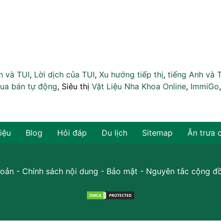
h và TUI
,
Lời dịch của TUI
,
Xu hướng tiếp thị
,
tiếng Anh và 
ua bán tự động
, Siêu thị
Vật Liệu Nha Khoa Online
,
ImmiGo
hiệu
Blog
Hỏi đáp
Du lịch
Sitemap
Ăn trưa 
oản
-
Chính sách nội dung
-
Bảo mật
-
Nguyên tắc cộng đ