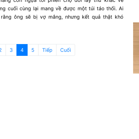
mang con ngựa tới phiên chợ đổi lấy thứ khác về
ng cuối cùng lại mang về được một túi táo thối. Ai
 rằng ông sẽ bị vợ mắng, nhưng kết quả thật khó
2
3
4
5
Tiếp
Cuối