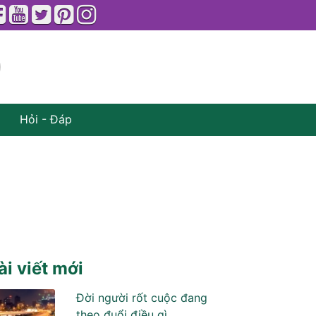
Hỏi - Đáp
ài viết mới
Đời người rốt cuộc đang
theo đuổi điều gì