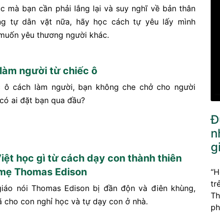
lúc mà bạn cần phải lắng lại và suy nghĩ về bản thân
ng tự dằn vặt nữa, hãy học cách tự yêu lấy mình
 muốn yêu thương người khác.
 làm người từ chiếc ô
c ô cách làm người, bạn không che chở cho người
 có ai đặt bạn qua đầu?
Đ
n
g
iệt học gì từ cách dạy con thành thiên
 mẹ Thomas Edison
“H
tr
giáo nói Thomas Edison bị đần độn và điên khùng,
Th
 cho con nghỉ học và tự dạy con ở nhà.
ph