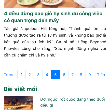
4 điều đừng bao giờ hy sinh dù công việc
có quan trọng đến mấy
Tác giả Napoleon Hill từng nói, “Thành quả lớn lao
thường được tạo ra từ sự hy sinh, và không bao giờ là
kết quả của sự ích kỷ.” Ca sĩ nổi tiếng Beyoncé
Knowles cũng cho rằng, “Sức mạnh đồng nghĩa với
cần cù chăm chỉ và hy sinh.”
Trước
1
2
3
4
5
6
7
8
9
Tiếp
Bài viết mới
Đời người rốt cuộc đang theo đuổi
điều gì