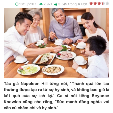
18/10/2017
2.971
3.5
/
5
trong
4
lượt
Tác giả Napoleon Hill từng nói, “Thành quả lớn lao
thường được tạo ra từ sự hy sinh, và không bao giờ là
kết quả của sự ích kỷ.” Ca sĩ nổi tiếng Beyoncé
Knowles cũng cho rằng, “Sức mạnh đồng nghĩa với
cần cù chăm chỉ và hy sinh.”