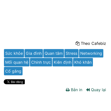
Theo Cafebiz
Sức khỏe
Gia đình
Quan tâm
Stress
Networking
Mối quan hệ
Chính trực
Kiên định
Khó khăn
Cố gắng
Bản in
Quay lại