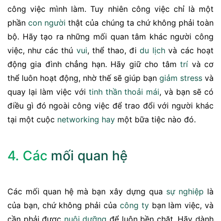
công việc mình làm. Tuy nhiên công việc chỉ là một
phần
con người
thật của chúng ta chứ không phải toàn
bộ. Hãy tạo ra những mối quan tâm khác người công
việc, như các thú
vui
, thể thao, đi
du lịch
và các hoạt
động gia đình chẳng hạn. Hãy giữ cho tâm
trí
và cơ
thể luôn hoạt động, nhờ thế sẽ giúp bạn
giảm stress
và
quay lại làm việc với
tinh thần
thoải mái
, và bạn sẽ có
điều gì đó ngoài công việc để trao đổi với người khác
tại một cuộc
networking
hay
một bữa tiệc nào đó.
4. Các
mối quan hệ
Các mối quan hệ mà bạn xây dựng qua
sự nghiệp
là
của bạn, chứ không phải của
công ty
bạn làm việc, và
cần phải được
nuôi dưỡng
để luôn bền chặt. Hãy dành