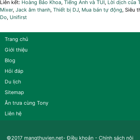
Liên kết:
Hoàng Bảo Khoa
,
Tiếng Anh và TUI
,
Lời dịch của 
Mixer
,
Jack âm thanh
,
Thiết bị DJ
,
Mua bán tự động
, Siêu t
Do
,
Unifirst
Trang chủ
Giới thiệu
Blog
Hỏi đáp
Du lịch
Sitemap
Ăn trưa cùng Tony
Liên hệ
©2017 mangthuvien.net-
Điều khoản
-
Chính sách nội