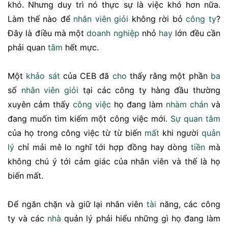
khó. Nhưng duy trì nó thực sự là việc khó hơn nữa.
Làm thế nào để
nhân viên
giỏi
không rời bỏ
công ty
?
Đây là điều mà một
doanh nghiệp
nhỏ
hay
lớn đều cần
phải quan
tâm
hết mực.
Một
khảo sát
của CEB đã
cho
thấy rằng một phần
ba
số
nhân viên giỏi
tại các công ty hàng đầu thường
xuyên cảm thấy
công việc
họ đang làm
nhàm chán
và
đang muốn tìm kiếm một công việc mới.
Sự quan tâm
của họ trong công việc từ từ biến
mất
khi người
quản
lý
chỉ mải mê lo nghĩ tới hợp đồng hay dòng
tiền
mà
không chú ý tới cảm giác của nhân viên và thế là họ
biến mất.
Để ngăn chặn và giữ lại nhân viên
tài
năng, các công
ty và các
nhà
quản lý phải hiểu những gì họ đang làm