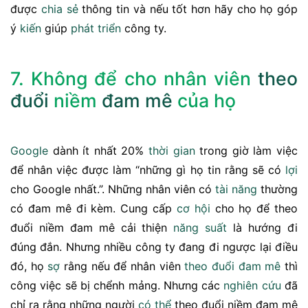
được
chia sẻ
thông tin và nếu tốt hơn hãy cho họ góp
ý
kiến
giúp
phát triển
công ty.
7. Không để cho nhân viên
theo
đuổi
niềm
đam mê
của họ
Google
dành ít nhất 20%
thời gian
trong giờ làm việc
để nhân việc được làm “những gì họ tin rằng sẽ có
lợi
cho Google nhất.”. Những nhân viên có
tài năng
thường
có đam mê đi kèm. Cung cấp
cơ hội
cho họ để theo
đuổi niềm đam mê cải thiện
năng suất
là hướng đi
đúng đắn. Nhưng nhiều công ty đang đi ngược lại điều
đó, họ
sợ
rằng nếu để nhân viên
theo đuổi đam mê
thì
công việc sẽ bị chểnh mảng. Nhưng các
nghiên cứu
đã
chỉ ra rằng những người
có thể
theo đuổi niềm đam mê