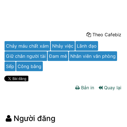
Theo Cafebiz
Chảy máu chất xám
Nhảy việc
Lãnh đạo
Giữ chân người tài
Đam mê
Nhân viên văn phòng
Sếp
Công bằng
Bản in
Quay lại
Người đăng