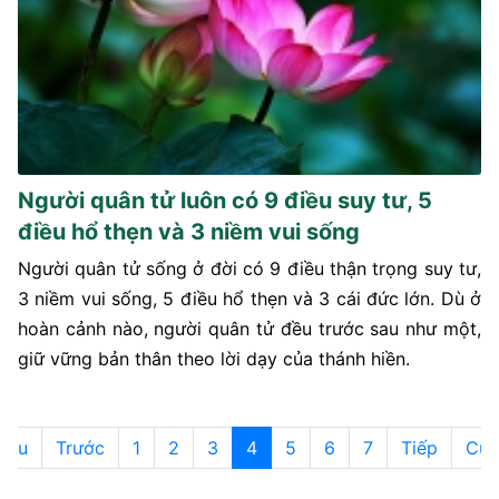
Người quân tử luôn có 9 điều suy tư, 5
điều hổ thẹn và 3 niềm vui sống
Người quân tử sống ở đời có 9 điều thận trọng suy tư,
3 niềm vui sống, 5 điều hổ thẹn và 3 cái đức lớn. Dù ở
hoàn cảnh nào, người quân tử đều trước sau như một,
giữ vững bản thân theo lời dạy của thánh hiền.
Đầu
Trước
1
2
3
4
5
6
7
Tiếp
Cuố