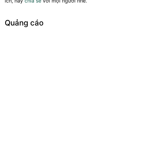
ích, hãy
chia sẻ
với mọi người nhé.
Quảng cáo