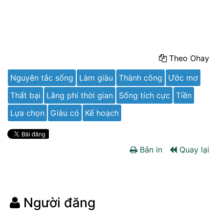
Theo Ohay
Nguyên tắc sống
Làm giàu
Thành công
Ước mơ
Thất bại
Lãng phí thời gian
Sống tích cực
Tiền
Lựa chọn
Giàu có
Kế hoạch
Bản in
Quay lại
Người đăng