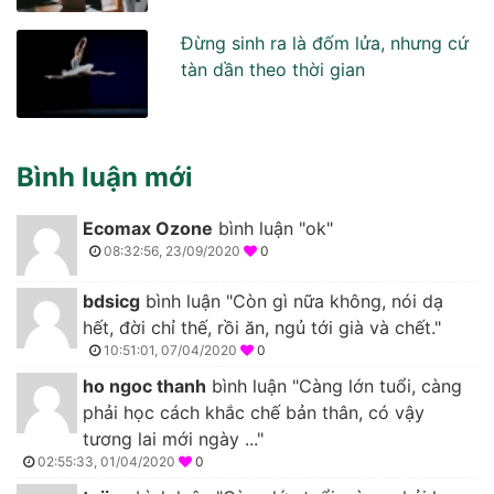
Đừng sinh ra là đốm lửa, nhưng cứ
tàn dần theo thời gian
Bình luận mới
Ecomax Ozone
bình luận "ok"
08:32:56, 23/09/2020
0
bdsicg
bình luận "Còn gì nữa không, nói dạ
hết, đời chỉ thế, rồi ăn, ngủ tới già và chết."
10:51:01, 07/04/2020
0
ho ngoc thanh
bình luận "Càng lớn tuổi, càng
phải học cách khắc chế bản thân, có vậy
tương lai mới ngày ..."
02:55:33, 01/04/2020
0