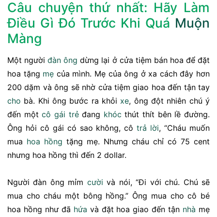
Câu chuyện thứ nhất: Hãy Làm
Điều Gì Đó Trước Khi Quá
Muộn
Màng
Một người
đàn ông
dừng lại ở cửa tiệm bán hoa để đặt
hoa tặng
mẹ
của mình. Mẹ của ông ở xa cách đây hơn
200 dặm và ông sẽ nhờ cửa tiệm giao hoa đến tận tay
cho
bà. Khi ông bước ra khỏi
xe
, ông đột nhiên chú ý
đến một
cô gái
trẻ
đang
khóc
thút thít bên lề đường.
Ông hỏi cô gái có sao không, cô
trả lời
, “Cháu muốn
mua
hoa hồng
tặng mẹ. Nhưng cháu chỉ có 75 cent
nhưng hoa hồng thì đến 2 dollar.
Người đàn ông mỉm
cười
và nói, “Đi với chú. Chú sẽ
mua cho cháu một bông hồng.” Ông mua cho cô bé
hoa hồng như đã
hứa
và đặt hoa giao đến tận
nhà
mẹ