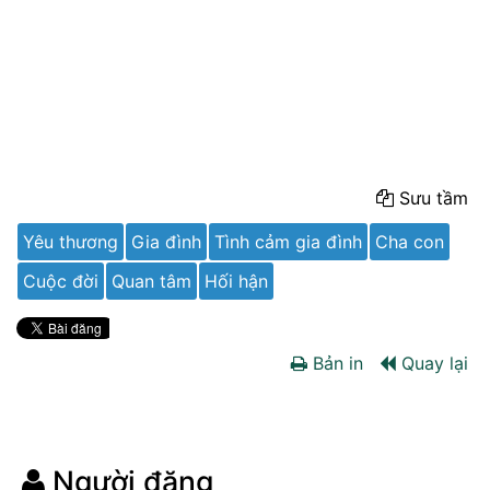
Sưu tầm
Yêu thương
Gia đình
Tình cảm gia đình
Cha con
Cuộc đời
Quan tâm
Hối hận
Bản in
Quay lại
Người đăng