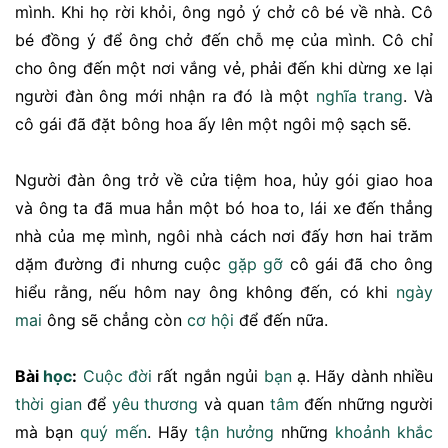
mình. Khi họ rời khỏi, ông ngỏ ý chở cô bé về nhà. Cô
bé đồng ý để ông chở đến chỗ mẹ của mình. Cô chỉ
cho ông đến một nơi vắng vẻ, phải đến khi dừng xe lại
người đàn ông mới nhận ra đó là một
nghĩa trang
. Và
cô gái đã đặt bông hoa ấy lên một ngôi mộ sạch sẽ.
Người đàn ông trở về cửa tiệm hoa, hủy gói giao hoa
và ông ta đã mua hẳn một bó hoa to, lái xe đến thẳng
nhà của mẹ mình, ngôi nhà cách nơi đấy hơn hai trăm
dặm đường đi nhưng cuộc
gặp gỡ
cô gái đã cho ông
hiểu rằng, nếu hôm nay ông không đến, có khi
ngày
mai
ông sẽ chẳng còn
cơ hội
để đến nữa.
Bài
học
:
Cuộc đời
rất ngắn ngủi
bạn
ạ. Hãy dành nhiều
thời gian
để
yêu thương
và quan
tâm
đến những người
mà bạn
quý mến
. Hãy
tận hưởng
những
khoảnh khắc