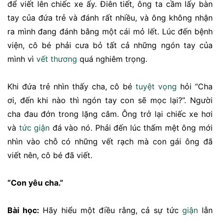
để viết lên chiếc xe ấy. Điên tiết, ông ta cầm lấy bàn
tay của đứa trẻ và đánh rất nhiều, và ông không nhận
ra mình đang đánh bằng một cái mỏ lết. Lúc đến bệnh
viện, cô bé phải cưa bỏ tất cả những ngón tay của
mình vì
vết thương
quá nghiêm trọng.
Khi đứa trẻ nhìn thấy cha, cô bé
tuyệt vọng
hỏi “Cha
ơi, đến khi nào thì ngón tay con sẽ mọc lại?”. Người
cha đau đớn trong lặng câm. Ông trở lại chiếc xe hơi
và
tức giận
đá vào nó. Phải đến lúc thấm mệt ông mới
nhìn vào chỗ có những vết rạch mà con gái ông đã
viết nên, cô bé đã viết.
“Con yêu cha.”
Bài học:
Hãy hiểu một điều rằng, cả sự tức
giận
lẫn