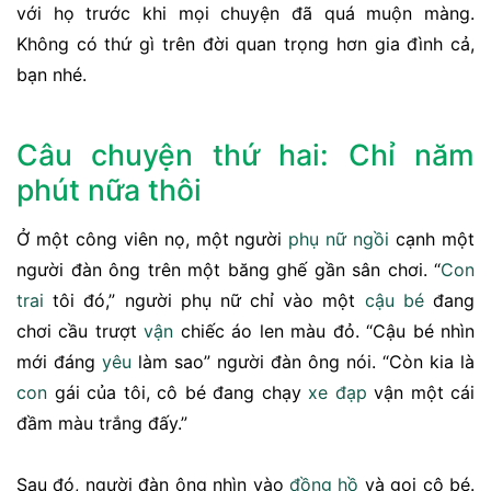
với họ trước khi mọi chuyện đã quá muộn màng.
Không có thứ gì trên đời quan trọng hơn gia đình cả,
bạn nhé.
Câu chuyện thứ hai: Chỉ năm
phút nữa thôi
Ở một công viên nọ, một người
phụ nữ
ngồi
cạnh một
người đàn ông trên một băng ghế gần sân chơi. “
Con
trai
tôi đó,” người phụ nữ chỉ vào một
cậu bé
đang
chơi cầu trượt
vận
chiếc áo len màu đỏ. “Cậu bé nhìn
mới đáng
yêu
làm sao” người đàn ông nói. “Còn kia là
con
gái của tôi, cô bé đang chạy
xe đạp
vận một cái
đầm màu trắng đấy.”
Sau đó, người đàn ông nhìn vào
đồng hồ
và gọi cô bé.