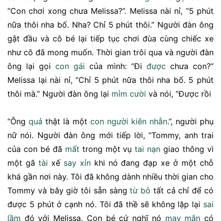
“Con chơi xong chưa Melissa?”. Melissa nài nỉ, “5 phút
nữa thôi nha bố. Nha? Chỉ 5 phút thôi.” Người đàn ông
gật đầu và cô bé lại tiếp tục chơi đùa cùng chiếc xe
như cô đã mong muốn. Thời gian trôi qua và người đàn
ông lại gọi
con gái
của mình: “Đi
được
chưa con?”
Melissa lại nài nỉ, “Chỉ 5 phút nữa thôi nha bố. 5 phút
thôi mà.” Người đàn ông lại
mỉm cười
và nói, “Được rồi
“Ông
quả
thật là một
con người
kiên nhẫn
.”, người phụ
nữ nói. Người đàn ông mới tiếp lời, “Tommy, anh trai
của con bé đã
mất
trong một vụ
tai nạn
giao thông vì
một gã
tài
xế
say
xỉn
khi nó đang đạp xe ở một chỗ
khá gần nơi này. Tôi đã không dành nhiều thời gian cho
Tommy và bây giờ tôi sẵn sàng
từ bỏ
tất cả chỉ để có
được 5 phút ở cạnh nó. Tôi đã thề sẽ không lặp lại
sai
lầm
đó với Melissa. Con bé cứ nghĩ nó
may mắn
có