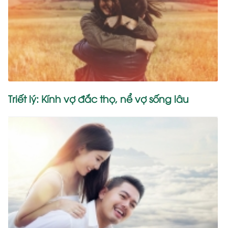
Triết lý: Kính vợ đắc thọ, nể vợ sống lâu