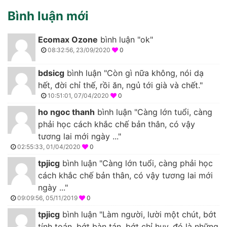
Bình luận mới
Ecomax Ozone
bình luận "ok"
08:32:56, 23/09/2020
0
bdsicg
bình luận "Còn gì nữa không, nói dạ
hết, đời chỉ thế, rồi ăn, ngủ tới già và chết."
10:51:01, 07/04/2020
0
ho ngoc thanh
bình luận "Càng lớn tuổi, càng
phải học cách khắc chế bản thân, có vậy
tương lai mới ngày ..."
02:55:33, 01/04/2020
0
tpjicg
bình luận "Càng lớn tuổi, càng phải học
cách khắc chế bản thân, có vậy tương lai mới
ngày ..."
09:09:56, 05/11/2019
0
tpjicg
bình luận "Làm người, lười một chút, bớt
tính toán, bớt bàn tán, bớt chỉ huy, đó là những