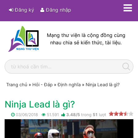
Đăng ký
Đăng nhập
Mạng thư viện là cộng đồng cùng
nhau chia sẻ kiến thức, tài liệu.
Trang chủ
»
Hỏi - Đáp
»
Định nghĩa
»
Ninja Lead là gì?
Ninja Lead là gì?
03/06/2018
51.591
3.48
/
5
trong
51
lượt