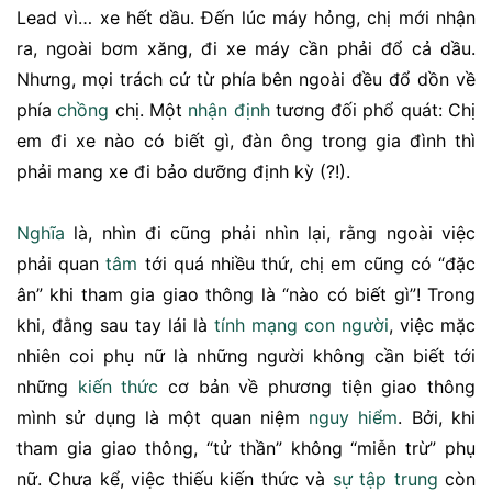
Lead vì… xe hết dầu. Đến lúc máy hỏng, chị mới nhận
ra, ngoài bơm xăng, đi xe máy cần phải đổ cả dầu.
Nhưng, mọi trách cứ từ phía bên ngoài đều đổ dồn về
phía
chồng
chị. Một
nhận định
tương đối phổ quát: Chị
em đi xe nào có biết gì, đàn ông trong gia đình thì
phải mang xe đi bảo dưỡng định kỳ (?!).
Nghĩa
là, nhìn đi cũng phải nhìn lại, rằng ngoài việc
phải quan
tâm
tới quá nhiều thứ, chị em cũng có “đặc
ân” khi tham gia giao thông là “nào có biết gì”! Trong
khi, đằng sau tay lái là
tính mạng
con người
, việc mặc
nhiên coi phụ nữ là những người không cần biết tới
những
kiến thức
cơ bản về phương tiện giao thông
mình sử dụng là một quan niệm
nguy hiểm
. Bởi, khi
tham gia giao thông, “tử thần” không “miễn trừ” phụ
nữ. Chưa kể, việc thiếu kiến thức và
sự tập trung
còn