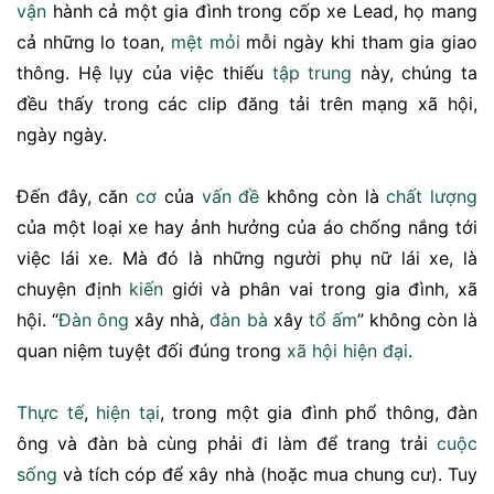
vận
hành cả một gia đình trong cốp xe Lead, họ mang
cả những lo toan,
mệt mỏi
mỗi ngày khi tham gia giao
thông. Hệ lụy của việc thiếu
tập trung
này, chúng ta
đều thấy trong các clip đăng tải trên mạng xã hội,
ngày ngày.
Đến đây, căn
cơ
của
vấn đề
không còn là
chất lượng
của một loại xe hay ảnh hưởng của áo chống nắng tới
việc lái xe. Mà đó là những người phụ nữ lái xe, là
chuyện định
kiến
giới và phân vai trong gia đình, xã
hội. “
Đàn ông
xây nhà,
đàn bà
xây
tổ ấm
” không còn là
quan niệm tuyệt đối đúng trong
xã hội hiện đại
.
Thực tế
,
hiện tại
, trong một gia đình phổ thông, đàn
ông và đàn bà cùng phải đi làm để trang trải
cuộc
sống
và tích cóp để xây nhà (hoặc mua chung cư). Tuy