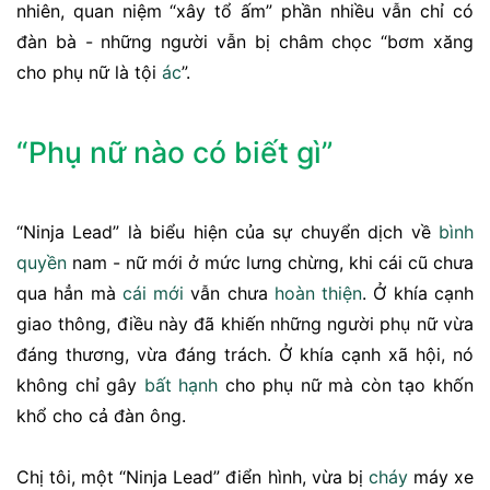
nhiên, quan niệm “xây tổ ấm” phần nhiều vẫn chỉ có
đàn bà - những người vẫn bị châm chọc “bơm xăng
cho phụ nữ là tội
ác
”.
“Phụ nữ nào có biết gì”
“Ninja Lead” là biểu hiện của sự chuyển dịch về
bình
quyền
nam - nữ mới ở mức lưng chừng, khi cái cũ chưa
qua hẳn mà
cái mới
vẫn chưa
hoàn thiện
. Ở khía cạnh
giao thông, điều này đã khiến những người phụ nữ vừa
đáng thương, vừa đáng trách. Ở khía cạnh xã hội, nó
không chỉ gây
bất hạnh
cho phụ nữ mà còn tạo khốn
khổ cho cả đàn ông.
Chị tôi, một “Ninja Lead” điển hình, vừa bị
cháy
máy xe