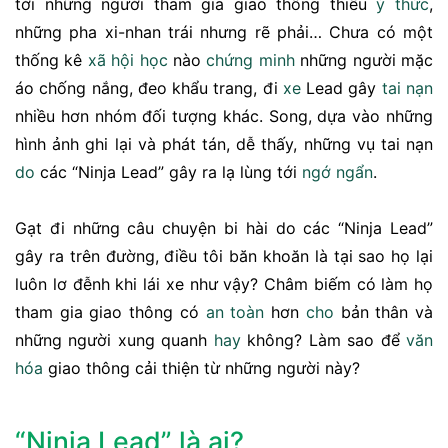
tới những người tham gia giao thông thiếu
ý thức
,
những pha xi-nhan trái nhưng rẽ phải… Chưa có một
thống kê
xã hội
học
nào
chứng minh
những người mặc
áo chống nắng, đeo khẩu trang, đi
xe
Lead gây
tai nạn
nhiều hơn nhóm đối tượng khác. Song, dựa vào những
hình ảnh ghi lại và phát tán, dễ thấy, những vụ tai nạn
do
các “Ninja Lead” gây ra lạ lùng tới
ngớ ngẩn
.
Gạt đi những câu chuyện bi hài do các “Ninja Lead”
gây ra trên đường, điều tôi băn khoăn là tại sao họ lại
luôn lơ đễnh khi lái xe như vậy? Châm biếm có làm họ
tham gia giao thông có
an toàn
hơn
cho
bản thân và
những người xung quanh
hay
không? Làm sao để
văn
hóa
giao thông cải thiện từ những người này?
“Ninja Lead” là ai?