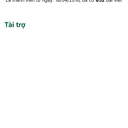
Là thành viên từ ngày: 18/04/2016, đã có
852
bài viết
Tài trợ