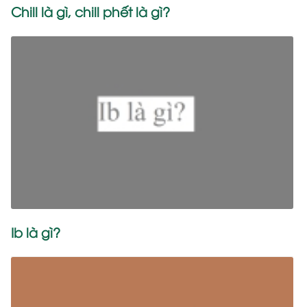
Chill là gì, chill phết là gì?
Ib là gì?