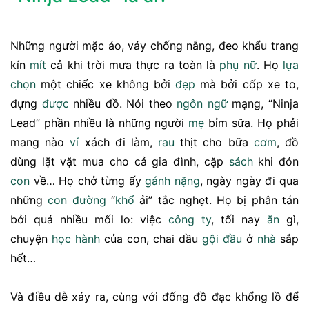
Những người mặc áo, váy chống nắng, đeo khẩu trang
kín
mít
cả khi trời mưa thực ra toàn là
phụ nữ
. Họ
lựa
chọn
một chiếc xe không bởi
đẹp
mà bởi cốp xe to,
đựng
được
nhiều đồ. Nói theo
ngôn ngữ
mạng, “Ninja
Lead” phần nhiều là những người
mẹ
bỉm sữa. Họ phải
mang nào
ví
xách đi làm,
rau
thịt cho bữa
cơm
, đồ
dùng lặt vặt mua cho cả gia đình, cặp
sách
khi đón
con
về… Họ chở từng ấy
gánh nặng
, ngày ngày đi qua
những
con đường
“
khổ
ải” tắc nghẹt. Họ bị phân tán
bởi quá nhiều mối lo: việc
công ty
, tối nay
ăn
gì,
chuyện
học hành
của con, chai dầu
gội đầu
ở
nhà
sắp
hết…
Và điều dễ xảy ra, cùng với đống đồ đạc khổng lồ để