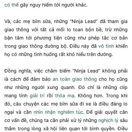
có thể
gây nguy hiểm tới người khác.
Và, các mẹ bỉm sữa, những “Ninja Lead” đã tham gia
giao thông với tất cả mối lo toan bộn bề, trừ những
bận tâm tới phương tiện cũng như phép tắc cơ bản
trong giao thông đường bộ. Điều này đã
vô tình
khiến
họ có những tình huống rất khó hiểu trên đường.
Đồng nghĩa, việc châm biếm “Ninja Lead” không phải
là cách để đảm bảo
an toàn giao thông
cho họ cũng
như những người xung quanh. Đó chỉ là những clip
mang tính
giải trí
rồi
thóa mạ
. Không hơn. Trong khi
đó, câu chuyện các mẹ bỉm sữa đi xe là điều đáng lo
ngại và cần
nhìn nhận
nghiêm túc
. Để giải quyết căn
cơ vấn đề, chúng ta cần phải xử lý những
nghịch lý
sâu
thẳm trong lòng xã hội liên quan tới bình quyền. Điều