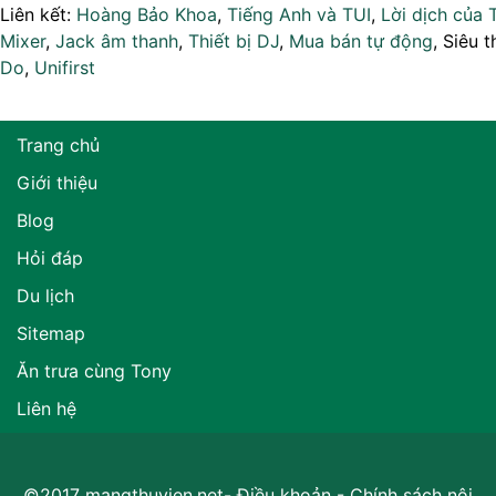
Liên kết:
Hoàng Bảo Khoa
,
Tiếng Anh và TUI
,
Lời dịch của 
Mixer
,
Jack âm thanh
,
Thiết bị DJ
,
Mua bán tự động
, Siêu t
Do
,
Unifirst
Trang chủ
Giới thiệu
Blog
Hỏi đáp
Du lịch
Sitemap
Ăn trưa cùng Tony
Liên hệ
©2017 mangthuvien.net-
Điều khoản
-
Chính sách nội