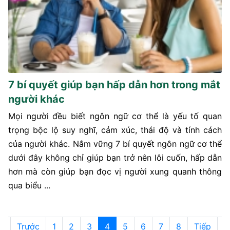
7 bí quyết giúp bạn hấp dẫn hơn trong mắt
người khác
Mọi người đều biết ngôn ngữ cơ thể là yếu tố quan
trọng bộc lộ suy nghĩ, cảm xúc, thái độ và tính cách
của người khác. Nắm vững 7 bí quyết ngôn ngữ cơ thể
dưới đây không chỉ giúp bạn trở nên lôi cuốn, hấp dẫn
hơn mà còn giúp bạn đọc vị người xung quanh thông
qua biểu ...
u
Trước
1
2
3
4
5
6
7
8
Tiếp
C