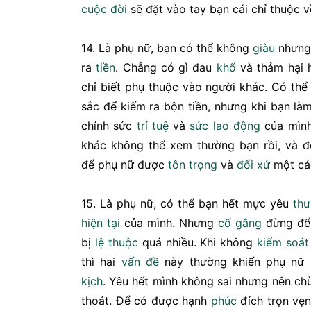
cuộc đời
sẽ đặt vào tay bạn cái chỉ thuộc 
14. Là phụ nữ, bạn có thể không
giàu
nhưng 
ra
tiền
. Chẳng có gì đau
khổ
và thảm hại 
chỉ biết phụ thuộc vào người khác. Có th
sắc để kiếm ra bộn tiền, nhưng khi bạn là
chính sức
trí tuệ
và
sức lao động
của mình
khác không thể xem thường bạn rồi, và đ
để phụ nữ được
tôn trọng
và
đối xử
một c
15. Là phụ nữ, có thể bạn hết mực yêu
thư
hiện tại
của mình. Nhưng
cố gắng
đừng đ
bị
lệ thuộc
quá nhiều. Khi không
kiểm soát
thì hai
vấn đề
này thường khiến phụ nữ
kịch
. Yêu hết mình không sai nhưng nên ch
thoát. Để có được hạnh
phúc
đích trọn vẹ