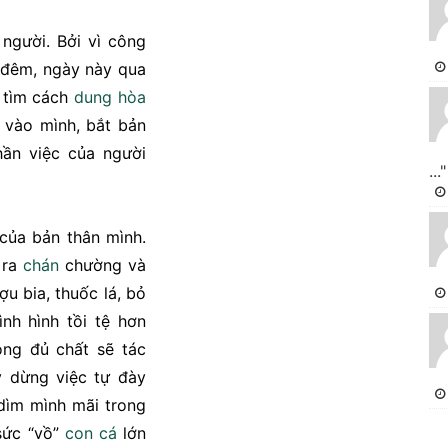
người. Bởi vì công
m đêm, ngày này qua
y tìm cách
dung hòa
 vào mình, bắt bản
hần việc của người
..."
của bản thân mình.
 ra
chán
chường và
u bia, thuốc lá, bỏ
nh hình tồi tệ hơn
ng đủ chất sẽ tác
 dừng việc tự đày
dìm mình mãi trong
sức “vồ”
con
cá
lớn