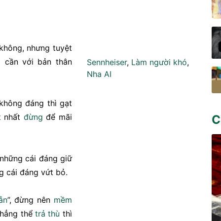
không, nhưng tuyệt
 cần với bản thân
Sennheiser
,
Làm người khó
,
Nha AI
 không đáng thì gạt
t
nhất
đừng
để mãi
C
ữ những cái đáng giữ
g cái đáng vứt bỏ.
ẫn
”, đừng nên
mềm
chẳng thể
trả thù
thì