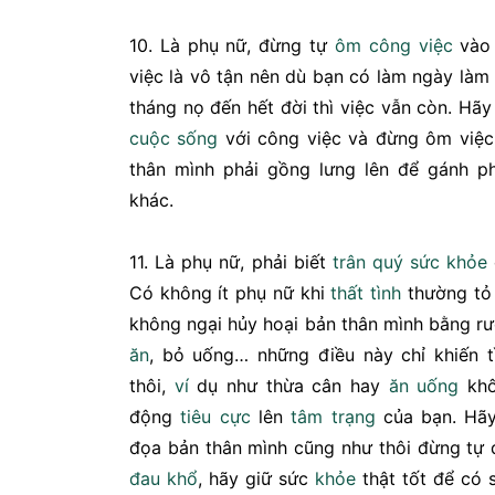
10. Là phụ nữ, đừng tự
ôm
công việc
vào 
việc là vô tận nên dù bạn có làm ngày là
tháng nọ đến hết đời thì việc vẫn còn. Hã
cuộc sống
với công việc và đừng ôm việc
thân mình phải gồng lưng lên để gánh p
khác.
11. Là phụ nữ, phải biết
trân quý
sức khỏe
Có không ít phụ nữ khi
thất tình
thường tỏ
không ngại hủy hoại bản thân mình bằng rượ
ăn
, bỏ uống… những điều này chỉ khiến tì
thôi,
ví
dụ như thừa cân hay
ăn uống
khô
động
tiêu cực
lên
tâm trạng
của bạn. Hãy
đọa bản thân mình cũng như thôi đừng tự 
đau khổ
, hãy giữ sức
khỏe
thật tốt để có 