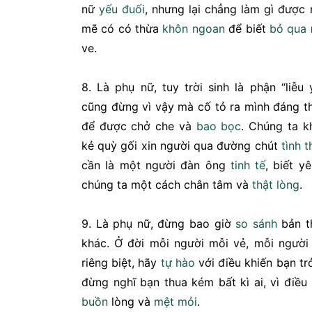
nữ
yếu đuối
, nhưng lại chẳng làm gì được
mẽ có có thừa
khôn ngoan
để biết
bỏ qua
ve.
8. Là phụ nữ, tuy trời sinh là phận “liễ
cũng đừng vì vậy mà cố tỏ ra mình đáng t
để được chở che và
bao bọc
. Chúng ta k
kẻ quỳ gối xin người qua đường chút
tình 
cần là một người đàn ông
tinh tế
, biết y
chúng ta một cách chân tâm và
thật lòng
.
9. Là phụ nữ, đừng bao giờ
so sánh
bản t
khác. Ở đời mỗi người mỗi vẻ, mỗi ngườ
riêng biệt, hãy
tự hào
với điều khiến bạn tr
đừng nghĩ bạn thua kém bất kì ai, vì điều
buồn
lòng và
mệt mỏi
.