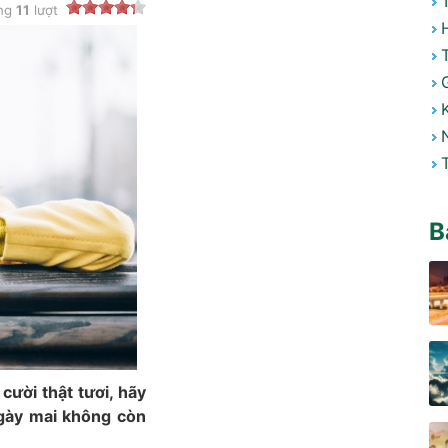
ong
11
lượt
B
cười thật tươi, hãy
ngày mai không còn