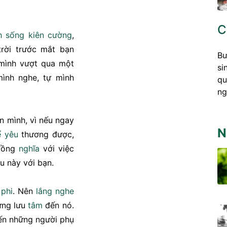
C
h sống
kiên cường
,
trời trước mắt bạn
Bư
 mình vượt qua một
si
ình nghe, tự mình
qu
ng
n mình, vì nếu ngay
N
ể
yêu
thương được,
 đồng
nghĩa
với việc
u này với bạn.
 phi
. Nên
lắng nghe
đừng lưu
tâm
đến nó.
ến những người phụ