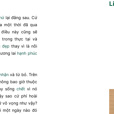
L
hứ
lại đằng sau. Cứ
a một thời đã qua
 điều này cũng sẽ
trong thực tại và
c
đẹp
thay vì là nỗi
tương lai
hạnh phúc
nhận
và từ bỏ. Trên
không bao giờ thuộc
hay sống
chết
vì nó
ậy sao cứ phí hoài
ứ vô vọng như vậy?
ồi một ngày nào đó