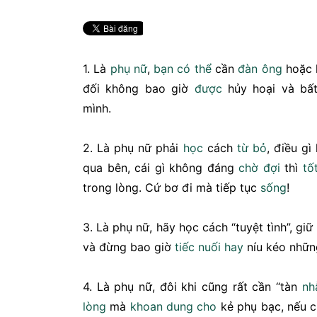
1. Là
phụ nữ
,
bạn
có thể
cần
đàn ông
hoặc 
đối không bao giờ
được
hủy hoại và bất
mình.
2. Là phụ nữ phải
học
cách
từ bỏ
, điều gì
qua bên, cái gì không đáng
chờ đợi
thì
tố
trong lòng. Cứ bơ đi mà tiếp tục
sống
!
3. Là phụ nữ, hãy học cách “tuyệt tình”, gi
và đừng bao giờ
tiếc nuối
hay
níu kéo nhữn
4. Là phụ nữ, đôi khi cũng rất cần “tàn
nh
lòng
mà
khoan dung
cho
kẻ phụ bạc, nếu 