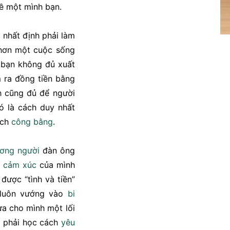
về một mình bạn.
nhất định phải làm
hơn một cuộc sống
ể bạn không đủ xuất
m ra đồng tiền bằng
 cũng đủ để người
ó là cách duy nhất
ách
công bằng
.
ơng người
đàn ông
ể
cảm xúc
của mình
được “tình và tiền”
 luôn vướng vào
bi
ừa cho mình một lối
n phải học cách
yêu