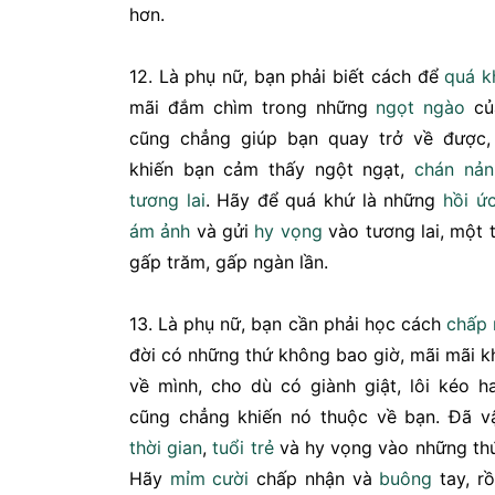
hơn.
12. Là phụ nữ, bạn phải biết cách để
quá k
mãi đắm chìm trong những
ngọt ngào
củ
cũng chẳng giúp bạn quay trở về được,
khiến bạn cảm thấy ngột ngạt,
chán nản
tương lai
. Hãy để quá khứ là những
hồi ứ
ám ảnh
và gửi
hy vọng
vào tương lai, một 
gấp trăm, gấp ngàn lần.
13. Là phụ nữ, bạn cần phải học cách
chấp 
đời có những thứ không bao giờ, mãi mãi 
về mình, cho dù có giành giật, lôi kéo 
cũng chẳng khiến nó thuộc về bạn. Đã v
thời gian
,
tuổi trẻ
và hy vọng vào những th
Hãy
mỉm cười
chấp nhận và
buông
tay, r