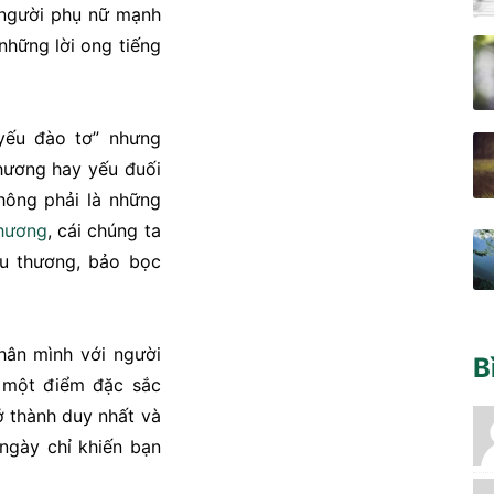
 người phụ nữ mạnh
những lời ong tiếng
u yếu đào tơ” nhưng
hương hay yếu đuối
hông phải là những
thương
, cái chúng ta
êu thương, bảo bọc
hân mình với người
B
i một điểm đặc sắc
ở thành duy nhất và
 ngày chỉ khiến bạn