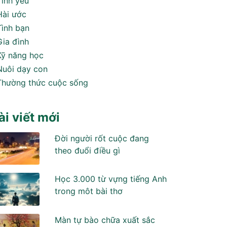
Tình yêu
Hài ước
Tình bạn
Gia đình
Kỹ năng học
Nuôi dạy con
Thường thức cuộc sống
ài viết mới
Đời người rốt cuộc đang
theo đuổi điều gì
Học 3.000 từ vựng tiếng Anh
trong môt bài thơ
Màn tự bào chữa xuất sắc