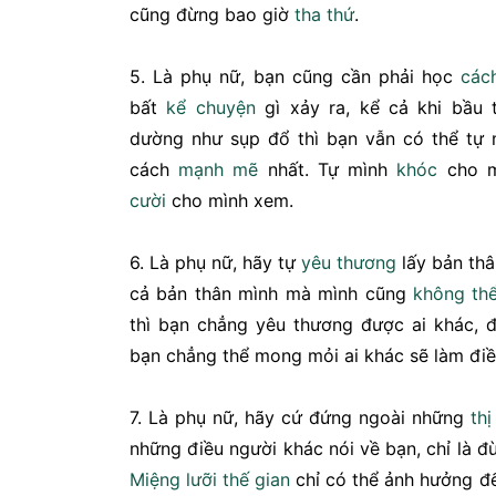
cũng đừng bao giờ
tha thứ
.
5. Là phụ nữ, bạn cũng cần phải học
các
bất
kể chuyện
gì xảy ra, kể cả khi bầu 
dường như sụp đổ thì bạn vẫn có thể tự
cách
mạnh mẽ
nhất. Tự mình
khóc
cho m
cười
cho mình xem.
6. Là phụ nữ, hãy tự
yêu thương
lấy bản thâ
cả bản thân mình mà mình cũng
không th
thì bạn chẳng yêu thương được ai khác,
bạn chẳng thể mong mỏi ai khác sẽ làm điề
7. Là phụ nữ, hãy cứ đứng ngoài những
thị
những điều người khác nói về bạn, chỉ là 
Miệng lưỡi thế gian
chỉ có thể ảnh hưởng đ