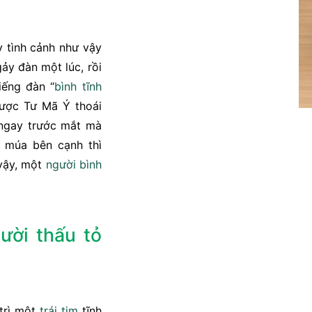
 tình cảnh như vậy
ảy đàn một lúc, rồi
iếng đàn “
bình tĩnh
ợc Tư Mã Ý thoái
ổ ngay trước mắt mà
 múa bên cạnh thì
 vậy, một
người bình
ười thấu tỏ
 trì một
trái tim
tĩnh