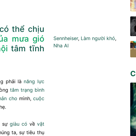
có thể
chịu
ủa mưa gió
Sennheiser
,
Làm người khó
,
Nha AI
nội
tâm
tĩnh
C
g phải là
năng lực
lòng
tâm trạng
bình
hản
cho
mình,
cuộc
hẹ.
i sự
giàu có
về
vật
úng ta, sự tiêu thụ