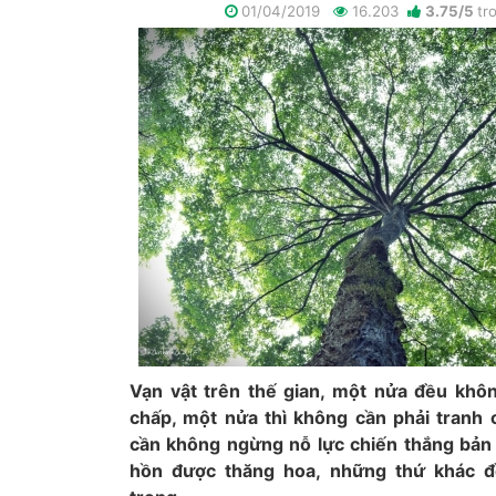
01/04/2019
16.203
3.75
/
5
tr
Vạn vật trên thế gian, một nửa đều khô
chấp, một nửa thì không cần phải tranh 
cần không ngừng nỗ lực chiến thắng bản
hồn được thăng hoa, những thứ khác đ