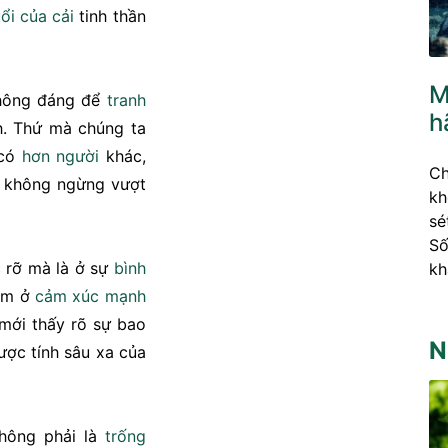
ổi
của cải
tinh thần
M
không đáng để
tranh
h
h. Thứ mà chúng ta
có
hơn người
khác,
Ch
à không ngừng vượt
kh
sé
Số
 rỡ mà là ở sự
bình
kh
ằm ở
cảm xúc
mạnh
 mới thấy rõ sự bao
N
được tính sâu xa của
không phải là
trống