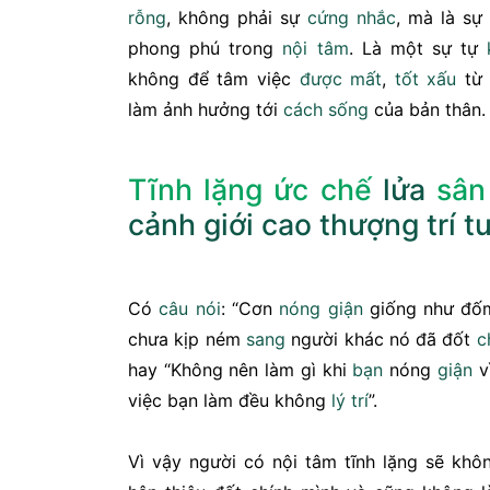
rỗng
, không phải sự
cứng nhắc
, mà là sự 
phong phú trong
nội tâm
. Là một sự tự
không để tâm việc
được mất
,
tốt
xấu
t
làm ảnh hưởng tới
cách sống
của bản thân.
Tĩnh lặng ức chế
lửa
sâ
cảnh giới
cao thượng
trí t
Có
câu nói
: “Cơn
nóng giận
giống như đốm 
chưa kịp ném
sang
người khác nó đã đốt
c
hay “Không nên làm gì khi
bạn
nóng
giận
v
việc bạn làm đều không
lý trí
”.
Vì vậy người có nội tâm tĩnh lặng sẽ khô