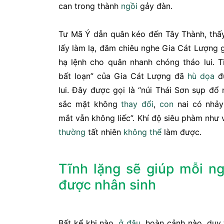
can trong thành
ngồi
gảy đàn.
Tư Mã Ý dẫn quân kéo đến Tây Thành, thấy
lấy làm lạ, đăm chiêu nghe Gia Cát Lượng g
hạ lệnh cho quân nhanh chóng tháo lui. T
bất loạn” của Gia Cát Lượng đã
hù dọa
đư
lui. Đây được gọi là “núi Thái Sơn sụp đ
sắc mặt không
thay đổi
,
con
nai có nhảy
mắt vẫn không liếc”. Khí độ siêu phàm như
thường
tất nhiên
không thể
làm được.
Tĩnh lặng sẽ giúp mỗi ng
được nhân sinh
Bất kể khi nào,
ở đâu
, hoàn cảnh nào, duy