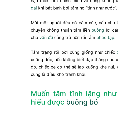
hận thiêu đốt chính mình và cũng không 
dại
khi bất bình bởi tâm họ “tĩnh như nước”.
Mỗi một người đều có cảm xúc, nếu như 
chuyện không thuận tâm liền
buông
lơi cả
cho
vấn đề
càng trở nên rối rắm
phức tạp
.
Tâm trạng rối bời cũng giống như chiếc
xuống dốc, nếu không biết đạp thắng cho x
đó, chiếc xe có thể sẽ lao xuống khe núi,
cũng là điều khó tránh khỏi.
Muốn tâm tĩnh lặng như
hiểu được
buông bỏ