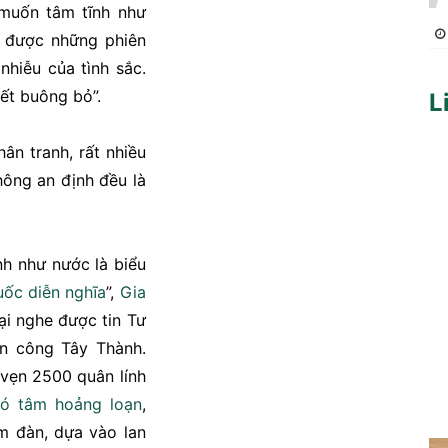
muốn tâm tĩnh như
được những phiên
nhiễu của tình sắc.
ết buông bỏ”.
L
n tranh, rất nhiều
ông an định đều là
nh như nước là biểu
ốc diễn nghĩa
”,
Gia
lại nghe được tin Tư
n công Tây Thành.
 vẹn 2500 quân lính
có tâm
hoảng loạn
,
m đàn, dựa vào lan