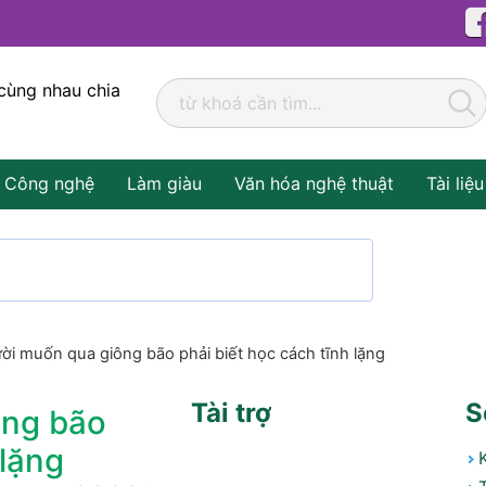
cùng nhau chia
Công nghệ
Làm giàu
Văn hóa nghệ thuật
Tài liệu
ời muốn qua giông bão phải biết học cách tĩnh lặng
Tài trợ
S
ông bão
 lặng