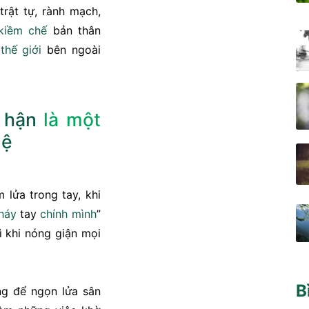
trật tự, rành mạch,
kiềm chế
bản thân
ừ
thế giới
bên ngoài
n
hận
là một
uệ
lửa trong tay, khi
háy
tay
chính mình
”
ì khi nóng giận mọi
B
ng để ngọn lửa sân