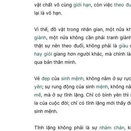
vật chất vô cùng
giới hạn
, còn việc
theo đu
lại là vô hạn.
Vì thế, đồ vật trong nhân gian, một nửa 
giành
, một nửa không cần phải tranh giàn
thật sự nên theo đuổi, không phải là
giàu
hay
giỏi
giang hơn người khác, mà chính l
qua bản thân mình.
Vẻ
đẹp
của
sinh mệnh
, không nằm ở sự rực
yên
; sự rung động của sinh
mệnh
, không n
mẽ
, mà ở sự tĩnh lặng. Chỉ có bình yên thì
la của cuộc đời; chỉ có tĩnh lặng mới thấy 
sinh mệnh.
Tĩnh lặng không phải là sự
nhàm chán
, 