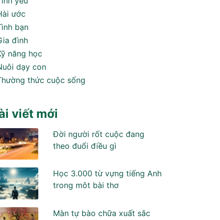
Tình yêu
Hài ước
Tình bạn
Gia đình
Kỹ năng học
Nuôi dạy con
Thường thức cuộc sống
ài viết mới
Đời người rốt cuộc đang
theo đuổi điều gì
Học 3.000 từ vựng tiếng Anh
trong môt bài thơ
Màn tự bào chữa xuất sắc