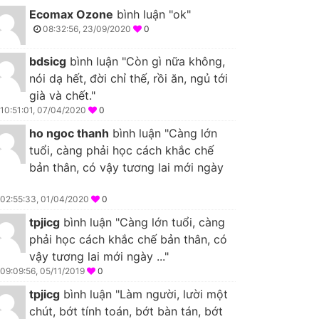
Ecomax Ozone
bình luận "ok"
08:32:56, 23/09/2020
0
bdsicg
bình luận "Còn gì nữa không,
nói dạ hết, đời chỉ thế, rồi ăn, ngủ tới
già và chết."
10:51:01, 07/04/2020
0
ho ngoc thanh
bình luận "Càng lớn
tuổi, càng phải học cách khắc chế
bản thân, có vậy tương lai mới ngày
02:55:33, 01/04/2020
0
tpjicg
bình luận "Càng lớn tuổi, càng
phải học cách khắc chế bản thân, có
vậy tương lai mới ngày ..."
09:09:56, 05/11/2019
0
tpjicg
bình luận "Làm người, lười một
chút, bớt tính toán, bớt bàn tán, bớt