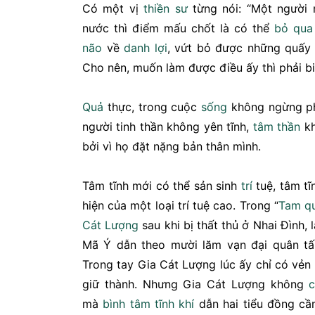
Có một vị
thiền sư
từng nói: “Một người 
nước thì điểm mấu chốt là có thể
bỏ qua
não
về
danh lợi
, vứt bỏ được những quấy 
Cho nên, muốn làm được điều ấy thì phải bi
Quả
thực, trong cuộc
sống
không ngừng phâ
người tinh thần không yên tĩnh,
tâm thần
kh
bởi vì họ đặt nặng bản thân mình.
Tâm tĩnh mới có thể sản sinh
trí
tuệ, tâm tĩ
hiện của một loại trí tuệ cao. Trong “
Tam qu
Cát Lượng
sau khi bị thất thủ ở Nhai Đình, 
Mã Ý dẫn theo mười lăm vạn đại quân tấ
Trong tay Gia Cát Lượng lúc ấy chỉ có vẻn
giữ thành. Nhưng Gia Cát Lượng không
mà
bình tâm
tĩnh khí
dẫn hai tiểu đồng cầ