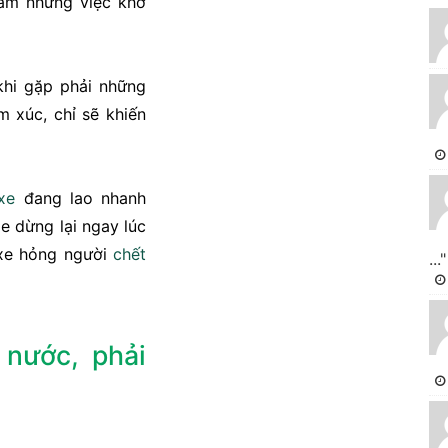
làm những việc khờ
khi gặp phải những
m xúc, chỉ sẽ khiến
xe
đang lao nhanh
e dừng lại ngay lúc
 xe hỏng người
chết
..."
 nước, phải