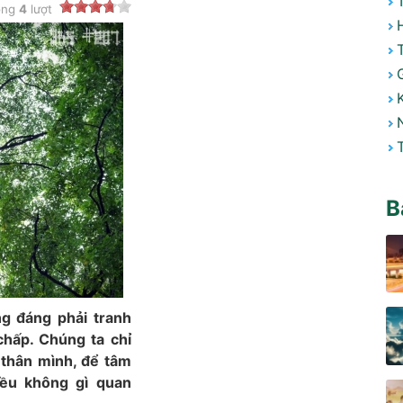
ong
4
lượt
B
ng đáng phải tranh
chấp. Chúng ta chỉ
 thân mình, để tâm
ều không gì quan