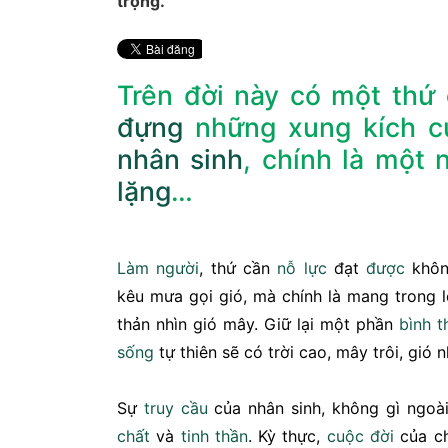
trọng.
Trên đời này có một thứ
đựng
những xung kích c
nhân sinh
, chính là một 
lặng
…
Làm người
, thứ cần
nỗ lực
đạt
được
khôn
kêu mưa gọi gió, mà chính là mang trong 
thản nhìn gió mây. Giữ lại một phần
bình t
sống
tự thiên sẽ có trời cao, mây trôi, gió n
Sự
truy cầu
của nhân sinh, không gì ngoà
chất
và
tinh thần
. Kỳ thực,
cuộc đời
của ch