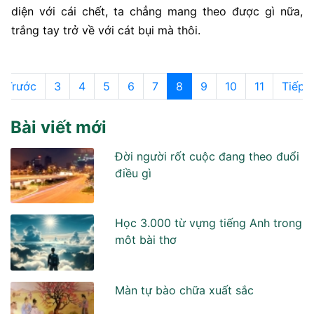
diện với cái chết, ta chẳng mang theo được gì nữa,
trắng tay trở về với cát bụi mà thôi.
Trước
3
4
5
6
7
8
9
10
11
Tiếp
Bài viết mới
Đời người rốt cuộc đang theo đuổi
điều gì
Học 3.000 từ vựng tiếng Anh trong
môt bài thơ
Màn tự bào chữa xuất sắc