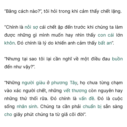
“Bằng cách nào?”, tôi hỏi trong khi cảm thấy chết lặng.
“Chính là
nỗi sợ
cái chết ập đến trước khi chúng ta làm
được những gì mình muốn hay nhìn thấy
con cái
lớn
khôn
. Đó chính là lý do khiến anh cảm thấy
bất an
”.
“Nhưng tại sao tôi lại cần nghĩ về một điều đau
buồn
đến như vậy?”.
“Những
người giàu
ở
phương Tây
, họ chưa từng chạm
vào xác người chết, những
vết thương
còn nguyên hay
những thứ thối rữa. Đó chính là
vấn đề
. Đó là cuộc
sống
nhân sinh
. Chúng ta cần phải
chuẩn bị
sẵn sàng
cho
giây phút chúng ta từ giã cõi đời”.