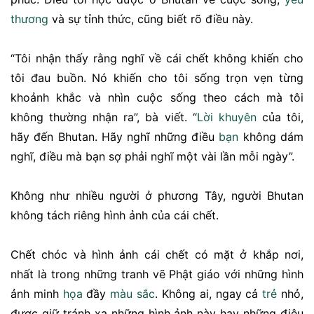
thương
và sự tỉnh thức, cũng biết rõ điều này.
“Tôi nhận thấy rằng nghĩ về cái chết không khiến cho
tôi đau buồn. Nó khiến cho tôi sống trọn vẹn từng
khoảnh khắc và nhìn cuộc sống theo cách mà tôi
không thường nhận ra”, bà viết. “
Lời khuyên
của tôi,
hãy đến Bhutan. Hãy nghĩ những điều
bạn
không dám
nghĩ, điều mà bạn sợ phải nghĩ một vài lần mỗi ngày”.
Không như nhiều người ở phương Tây, người Bhutan
không tách riêng hình ảnh của cái chết.
Chết chóc và hình ảnh cái chết có mặt ở khắp nơi,
nhất là trong những tranh vẽ Phật giáo với những hình
ảnh minh
họa
đầy
màu sắc
. Không ai, ngay cả
trẻ
nhỏ,
được giữ tránh xa những hình ảnh này hay những điệu