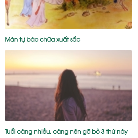
Màn tự bào chữa xuất sắc
Tuổi càng nhiều, càng nên gỡ bỏ 3 thứ này