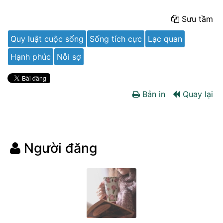
Sưu tầm
Quy luật cuộc sống
Sống tích cực
Lạc quan
Hạnh phúc
Nỗi sợ
Bản in
Quay lại
Người đăng