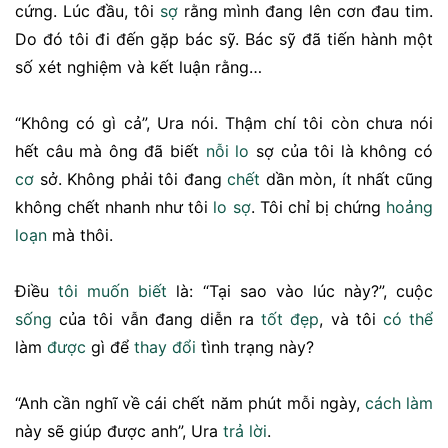
cứng. Lúc đầu, tôi
sợ
rằng mình đang lên cơn đau tim.
Do đó tôi đi đến gặp bác sỹ. Bác sỹ đã tiến hành một
số xét nghiệm và kết luận rằng…
“Không có gì cả”, Ura nói. Thậm chí tôi còn chưa nói
hết câu mà ông đã biết
nỗi lo
sợ của tôi là không có
cơ
sở. Không phải tôi đang
chết
dần mòn, ít nhất cũng
không chết nhanh như tôi
lo sợ
. Tôi chỉ bị chứng
hoảng
loạn
mà thôi.
Điều
tôi muốn biết
là: “Tại sao vào lúc này?”, cuộc
sống
của tôi vẫn đang diễn ra
tốt
đẹp
, và tôi
có thể
làm
được
gì để
thay đổi
tình trạng này?
“Anh cần nghĩ về cái chết năm phút mỗi ngày,
cách làm
này sẽ giúp được anh”, Ura
trả lời
.