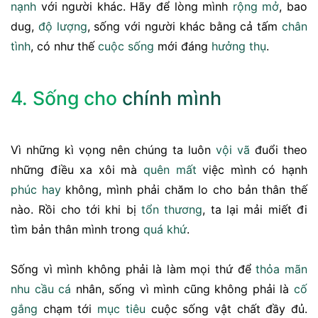
nạnh
với người khác. Hãy để lòng mình
rộng mở
, bao
dug,
độ lượng
, sống với người khác bằng cả tấm
chân
tình
, có như thế
cuộc sống
mới đáng
hưởng thụ
.
4. Sống cho
chính mình
Vì những kì vọng nên chúng ta luôn
vội vã
đuổi theo
những điều xa xôi mà
quên
mất
việc mình có hạnh
phúc
hay
không, mình phải chăm lo cho bản thân thế
nào. Rồi cho tới khi bị
tổn thương
, ta lại mải miết đi
tìm bản thân mình trong
quá khứ
.
Sống vì mình không phải là làm mọi thứ để
thỏa mãn
nhu cầu
cá
nhân, sống vì mình cũng không phải là
cố
gắng
chạm tới
mục tiêu
cuộc sống vật chất đầy đủ.