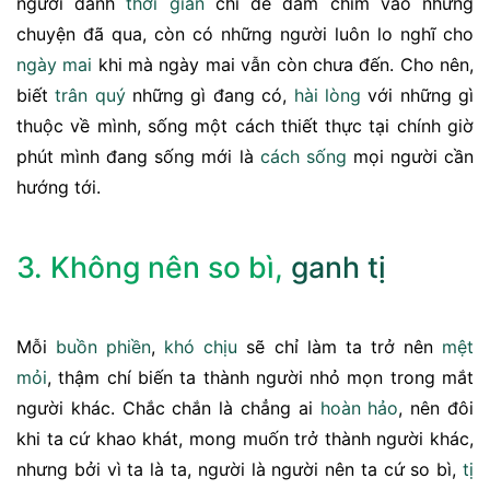
người dành
thời gian
chỉ để đắm chìm vào những
chuyện đã qua, còn có những người luôn lo nghĩ cho
ngày mai
khi mà ngày mai vẫn còn chưa đến. Cho nên,
biết
trân quý
những gì đang có,
hài lòng
với những gì
thuộc về mình, sống một cách thiết thực tại chính giờ
phút mình đang sống mới là
cách sống
mọi người cần
hướng tới.
3. Không nên so bì,
ganh tị
Mỗi
buồn phiền
,
khó chịu
sẽ chỉ làm ta trở nên
mệt
mỏi
, thậm chí biến ta thành người nhỏ mọn trong mắt
người khác. Chắc chắn là chẳng ai
hoàn hảo
, nên đôi
khi ta cứ khao khát, mong muốn trở thành người khác,
nhưng bởi vì ta là ta, người là người nên ta cứ so bì,
tị