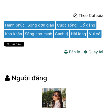
Theo Cafebiz
Hạnh phúc
Sống đơn giản
Cuộc sống
Cố gắng
Khó khăn
Sống cho mình
Ganh tị
Hài lòng
Vui vẻ
Bản in
Quay lại
Người đăng