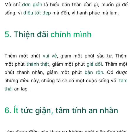
Mà chỉ
đơn giản
là hiểu bản thân cần gì, muốn gì để
sống, vì
điều tốt đẹp
mà đến, vì hạnh phúc mà làm.
5.
Thiện đãi
chính mình
Thêm một phút
vui vẻ
, giảm một phút sầu tư. Thêm
một phút
thành thật
, giảm một phút
giả dối
. Thêm một
phút thanh nhàn, giảm một phút
bận rộn
. Có được
những điều này, chúng ta sẽ có một cuộc sống với
tâm
thái
an lạc.
6. Ít
tức giận
,
tâm tính
an nhàn
Làm được điều này thực sự không phải việc đơn giản,