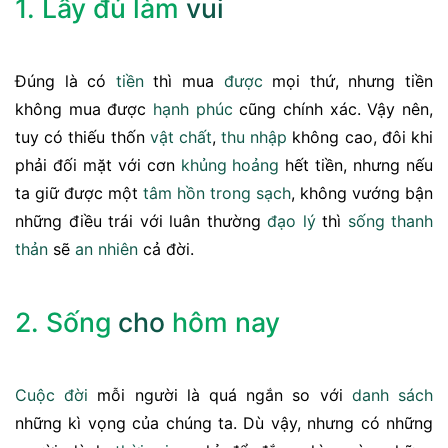
1. Lấy đủ làm
vui
Đúng là có
tiền
thì mua
được
mọi thứ, nhưng tiền
không mua được
hạnh phúc
cũng chính xác. Vậy nên,
tuy có thiếu thốn
vật chất
,
thu nhập
không cao, đôi khi
phải đối mặt với cơn
khủng hoảng
hết tiền, nhưng nếu
ta giữ được một
tâm
hồn
trong sạch
, không vướng bận
những điều trái với luân thường
đạo lý
thì
sống
thanh
thản
sẽ
an nhiên
cả đời.
2. Sống
cho
hôm nay
Cuộc đời
mỗi người là quá ngắn so với
danh
sách
những kì vọng của chúng ta. Dù vậy, nhưng có những