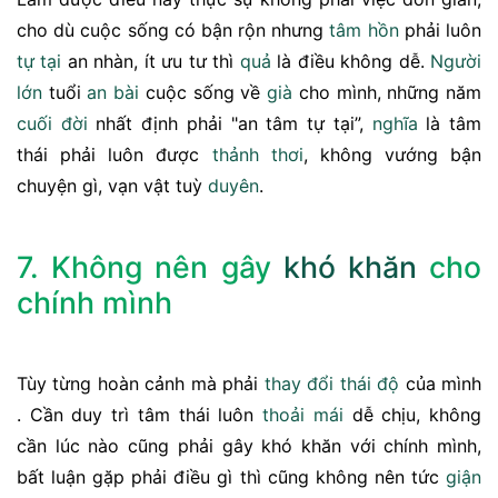
cho dù cuộc sống có bận rộn nhưng
tâm hồn
phải luôn
tự tại
an nhàn, ít ưu tư thì
quả
là điều không dễ.
Người
lớn
tuổi
an bài
cuộc sống về
già
cho mình, những năm
cuối đời
nhất định phải "an tâm tự tại”,
nghĩa
là tâm
thái phải luôn được
thảnh thơi
, không vướng bận
chuyện gì, vạn vật tuỳ
duyên
.
7. Không nên gây
khó khăn
cho
chính mình
Tùy từng hoàn cảnh mà phải
thay đổi
thái độ
của mình
. Cần duy trì tâm thái luôn
thoải mái
dễ chịu, không
cần lúc nào cũng phải gây khó khăn với chính mình,
bất luận gặp phải điều gì thì cũng không nên tức
giận