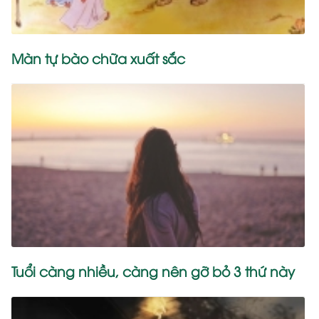
Màn tự bào chữa xuất sắc
Tuổi càng nhiều, càng nên gỡ bỏ 3 thứ này