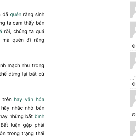
n đã
quên
rằng sinh
úng ta cảm thấy bản
ả
rồi, chúng ta quá
 mà quên đi rằng
kinh mạch như trong
thể dừng lại bất cứ
..."
p trên
hay
văn hóa
 hãy nhắc nhở bản
c hay những bất
bình
Bất luận gặp phải
ôn trong trạng thái