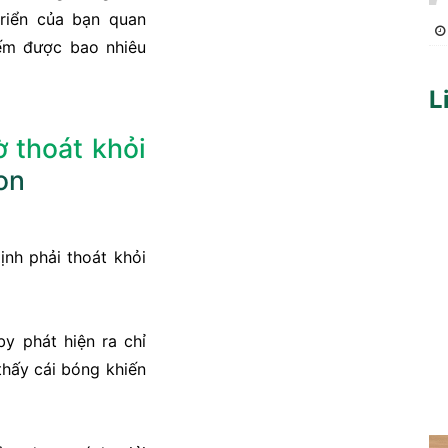
 triển của bạn quan
iếm được bao nhiêu
L
 thoát khỏi
on
ịnh phải thoát khỏi
by phát hiện ra chỉ
thấy cái bóng khiến