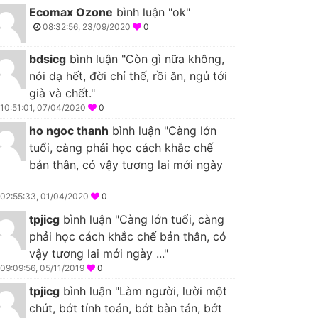
Ecomax Ozone
bình luận "ok"
08:32:56, 23/09/2020
0
bdsicg
bình luận "Còn gì nữa không,
nói dạ hết, đời chỉ thế, rồi ăn, ngủ tới
già và chết."
10:51:01, 07/04/2020
0
ho ngoc thanh
bình luận "Càng lớn
tuổi, càng phải học cách khắc chế
bản thân, có vậy tương lai mới ngày
02:55:33, 01/04/2020
0
tpjicg
bình luận "Càng lớn tuổi, càng
phải học cách khắc chế bản thân, có
vậy tương lai mới ngày ..."
09:09:56, 05/11/2019
0
tpjicg
bình luận "Làm người, lười một
chút, bớt tính toán, bớt bàn tán, bớt