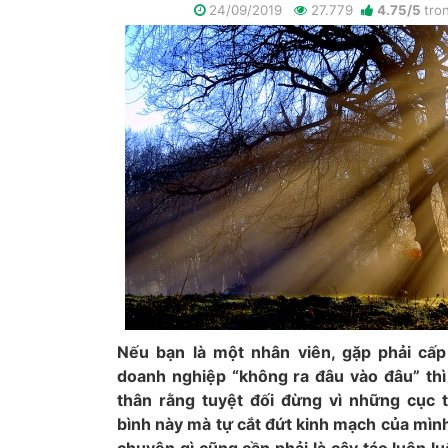
24/09/2019
27.779
4.75
/
5
tro
Nếu bạn là một nhân viên, gặp phải cấp
doanh nghiệp “không ra đâu vào đâu” th
thân rằng tuyệt đối đừng vì những cục 
bình này mà tự cắt đứt kinh mạch của mình