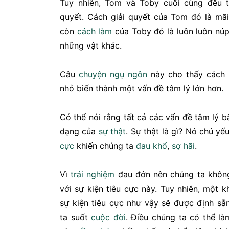
Tuy nhiên, Tom và Toby cuối cùng đều t
quyết. Cách giải quyết của Tom đó là mãi
còn
cách làm
của Toby đó là luôn luôn núp
những vật khác.
Câu
chuyện ngụ ngôn
này cho thấy cách
nhỏ biến thành một vấn đề tâm lý lớn hơn.
Có thể nói rằng tất cả các vấn đề tâm lý b
dạng của
sự thật
. Sự thật là gì? Nó chủ yế
cực
khiến chúng ta
đau khổ
,
sợ hãi
.
Vì
trải nghiệm
đau đớn nên chúng ta không
với sự kiện tiêu cực này. Tuy nhiên, một k
sự kiện tiêu cực như vậy sẽ được định sẵ
ta suốt
cuộc đời
. Điều chúng ta có thể l