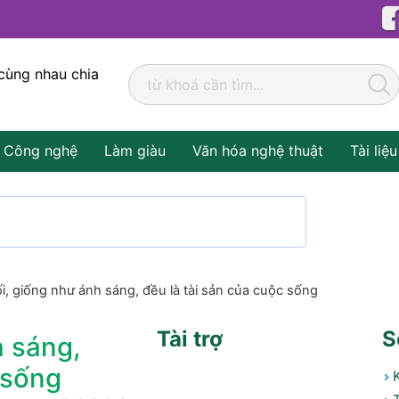
cùng nhau chia
Công nghệ
Làm giàu
Văn hóa nghệ thuật
Tài liệu
i, giống như ánh sáng, đều là tài sản của cuộc sống
Tài trợ
S
h sáng,
 sống