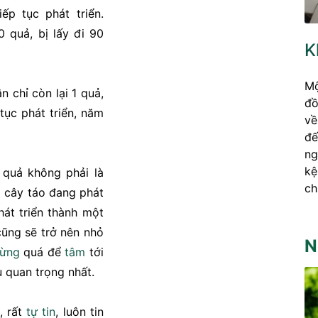
tiếp tục phát triển.
 quả, bị lấy đi 90
K
Mộ
n chỉ còn lại 1 quả,
đồ
tục phát triển, năm
về
đế
ng
kệ
 quả không phải là
ch
à cây táo đang phát
hát triển thành một
ũng sẽ trở nên nhỏ
N
ừng
quá để
tâm
tới
u quan trọng nhất.
, rất
tự tin
, luôn tin