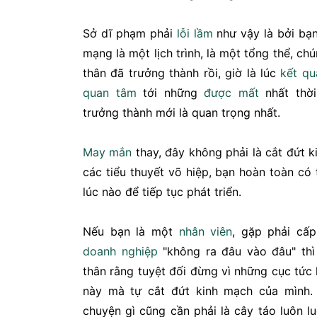
Sở dĩ phạm phải
lỗi lầm
như vậy là bởi bạ
mạng là một lịch trình, là một tổng thể, ch
thân đã trưởng thành rồi, giờ là lúc
kết qu
quan tâm
tới những
được mất
nhất thời
trưởng thành mới là quan trọng nhất.
May mắn
thay, đây không phải là cắt đứt 
các tiểu thuyết võ hiệp, bạn hoàn toàn có 
lúc nào để tiếp tục phát triển.
Nếu bạn là một
nhân viên
, gặp phải cấ
doanh nghiệp
"không ra đâu vào đâu" thì
thân rằng tuyệt đối đừng vì những cục tứ
này mà tự cắt đứt kinh mạch của mình. 
chuyện gì cũng cần phải là cây táo luôn lu