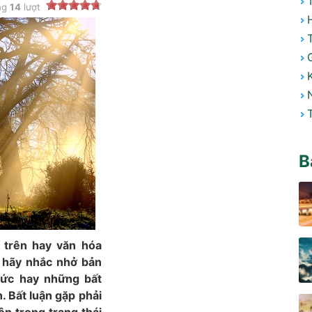
ng
14
lượt
B
 trên hay văn hóa
ì hãy nhắc nhở bản
tức hay những bất
. Bất luận gặp phải