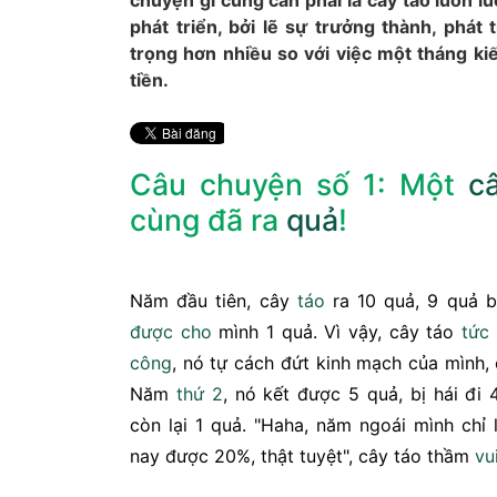
chuyện gì cũng cần phải là cây táo luôn lu
phát triển, bởi lẽ sự trưởng thành, phát
trọng hơn nhiều so với việc một tháng k
tiền.
Câu chuyện số 1: Một
c
cùng đã ra
quả
!
Năm đầu tiên, cây
táo
ra 10 quả, 9 quả bị
được
cho
mình 1 quả. Vì vậy, cây táo
tức 
công
, nó tự cách đứt kinh mạch của mình,
Năm
thứ 2
, nó kết được 5 quả, bị hái đi 
còn lại 1 quả. "Haha, năm ngoái mình chỉ
nay được 20%, thật tuyệt", cây táo thầm
vu