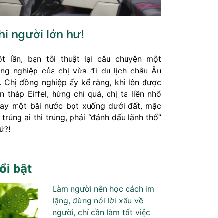
hi người lớn hư!
t lần, bạn tôi thuật lại câu chuyện một
ng nghiệp của chị vừa đi du lịch châu Âu
. Chị đồng nghiệp ấy kể rằng, khi lên được
n tháp Eiffel, hứng chí quá, chị ta liền nhổ
ay một bãi nước bọt xuống dưới đất, mặc
 trúng ai thì trúng, phải “đánh dấu lãnh thổ”
ứ?!
ổi bật
Làm người nên học cách im
lặng, đừng nói lời xấu về
người, chỉ cần làm tốt việc