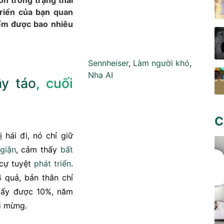
ôn trong trạng thái
 triển của bạn quan
iếm được bao nhiêu
Sennheiser
,
Làm người khó
,
Nha AI
ây táo
, cuối
C
 hái đi, nó chỉ giữ
giận
, cảm thấy
bất
 cự tuyệt
phát triển
.
4 quả, bản thân chỉ
 lấy được 10%, năm
i
mừng.