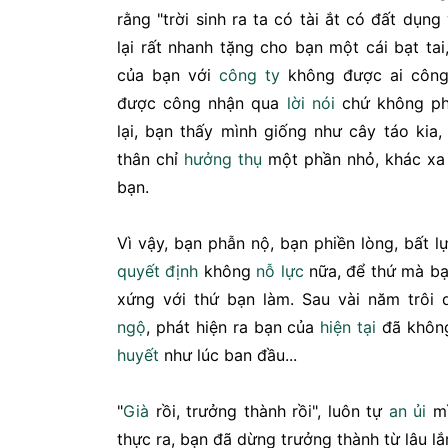
rằng "trời sinh ra ta có tài ắt có đất dụng
lại rất nhanh tặng cho bạn một cái bạt tai
của bạn với
công ty
không được ai công 
được công nhận qua
lời nói
chứ không p
lại, bạn thấy mình giống như cây táo kia
thân chỉ
hưởng thụ
một phần nhỏ, khác xa 
bạn.
Vì vậy, bạn phẫn nộ, bạn phiền lòng, bất 
quyết định
không
nỗ lực
nữa, để thứ mà b
xứng với thứ bạn làm. Sau vài năm trôi 
ngộ
, phát hiện ra bạn của
hiện tại
đã khôn
huyết
như lúc ban đầu...
"
Già
rồi, trưởng thành rồi", luôn tự
an ủi
mì
thực ra, bạn đã dừng trưởng thành từ lâu lắ