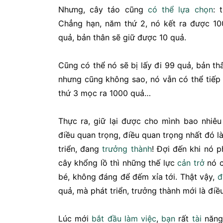
Nhưng, cây táo cũng
có thể
lựa chọn
: 
Chẳng hạn, năm thứ 2, nó kết ra được 100
quả, bản thân sẽ giữ được 10 quả.
Cũng có thể nó sẽ bị lấy đi 99 quả, bản thâ
nhưng cũng không sao, nó vẫn có thể tiếp 
thứ 3 mọc ra 1000 quả…
Thực ra, giữ lại được cho mình bao nhiêu
điều quan trọng, điều quan trọng nhất đó l
triển, đang
trưởng thành
! Đợi đến khi nó p
cây khổng lồ thì những thế lực
cản trở
nó c
bé, không đáng để đếm xỉa tới. Thật vậy,
đ
quả, mà phát triển, trưởng thành mới là điề
Lúc mới
bắt đầu
làm việc
,
bạn
rất
tài
năng