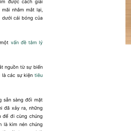
ìm được cách giải
 mãi nhắm mắt lại,
 dưới cái bóng của
 một
vấn đề
tâm lý
ắt nguồn từ sự biến
u là các sự kiện
tiêu
 sẵn sàng đối mặt
hi đã xảy ra, những
n để đi cùng chúng
àm là kìm nén chúng