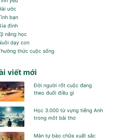
Tình yêu
Hài ước
Tình bạn
Gia đình
Kỹ năng học
Nuôi dạy con
Thường thức cuộc sống
ài viết mới
Đời người rốt cuộc đang
theo đuổi điều gì
Học 3.000 từ vựng tiếng Anh
trong môt bài thơ
Màn tự bào chữa xuất sắc