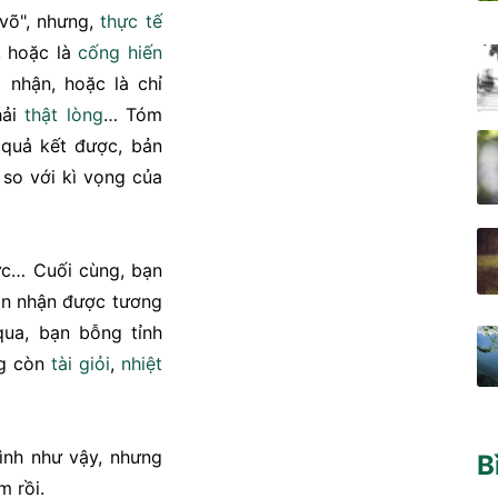
 võ", nhưng,
thực tế
, hoặc là
cống hiến
nhận, hoặc là chỉ
hải
thật lòng
… Tóm
, quả kết được, bản
so với kì vọng của
lực… Cuối cùng, bạn
ạn nhận được tương
qua, bạn bỗng tỉnh
g còn
tài giỏi
,
nhiệt
nh như vậy, nhưng
B
m rồi.