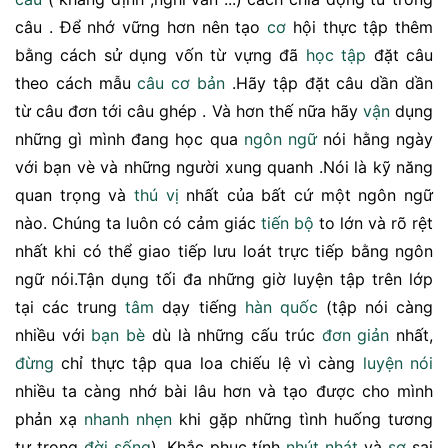
câu . Để nhớ vững hơn nên tạo
cơ
hội thực tập thêm
bằng cách sử dụng vốn từ vựng đã
học tập
đặt câu
theo cách mẫu
câu cơ bản
.Hãy tập đặt câu dần dần
từ câu đơn tới câu ghép . Và hơn thế nữa hãy
vận
dụng
những gì mình đang học qua
ngôn ngữ
nói hằng ngày
với bạn vè và những người xung quanh .Nói là kỹ năng
quan trọng và
thú vị
nhất của bất cứ một ngôn ngữ
nào. Chúng ta luôn có cảm giác
tiến bộ
to lớn và rõ rệt
nhất khi có thể giao tiếp lưu loát trực tiếp bằng ngôn
ngữ nói.Tận dụng tối đa những giờ luyện tập trên lớp
tại các trung
tâm
dạy tiếng
hàn quốc
(tập nói càng
nhiều với
bạn bè
dù là những cấu trúc
đơn giản
nhất,
đừng
chỉ thực tập qua loa chiếu lệ vì càng
luyện nói
nhiều ta càng nhớ bài lâu hơn và tạo được cho mình
phản xạ
nhanh nhẹn
khi gặp những tình huống tương
tự trong
đời sống
). Khắc phục tính
nhút nhát
và
sợ
sai