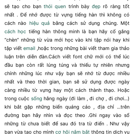
sẽ tạo cho bạn
thói quen
trình bày
đẹp
rõ ràng tốt
nhất . Để nhớ được từ vựng tiếng hàn thì không có
cách nào
hiệu quả
bằng cách sử dụng chúng. Một
cách học
tiếng hàn thông minh là bạn hãy cố gắng
“chèn” những từ vừa mới học vào khi tập nói hay khi
tập viết
email
,hoặc trong những bài viết tham gia thảo
luận trên diễn đàn.Cách viết font chữ mới có thể lúc
đầu bạn còn rất lúng túng và thiếu tự nhiên nhưng
chính những lúc như vậy bạn sẽ nhớ từ được nhiều
nhất và theo thời gian, bạn sẽ sử dụng được ngày
càng nhiều từ vựng hay một cách thành thạo. Hoặc
trong cuộc
sống
hằng ngày (đi làm , đi chợ , đi chơi...)
khi bắt gặp những biển quáng cáo , địa chỉ ...trên
đường bạn hãy nhìn và đọc theo .Ghi ngay vào sổ
những từ chưa biết để sau đó tra từ điển . Như vậy
bạn vừa tạo cho mình
cơ hội
nắm bắt
thông tin dịch vụ