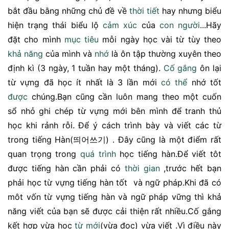
bắt đầu bằng những chủ đề về
thời tiết
hay nhưng biểu
hiện trạng thái biểu lộ
cảm xúc
của
con người
...Hãy
đặt cho mình
mục tiêu
mỗi ngày học vài từ tùy theo
khả năng
của mình và
nhớ
là ôn tập thường xuyên theo
định kì (3 ngày, 1 tuần hay một tháng).
Cố gắng
ôn lại
từ vựng đã học ít nhất là 3 lần mới
có thể
nhớ tốt
được
chúng.Bạn cũng cần luôn mang theo một cuốn
sổ nhỏ ghi chép từ vựng mới bên mình để tranh thủ
học khi rảnh rỗi. Để ý cách trình bày và viết các từ
trong tiếng Hàn(띄어쓰기) . Đây cũng là một điểm rất
quan trọng trong
quá trình
học tiếng hàn.Để viết tôt
được tiếng hàn cần phải có
thời gian
,trước hết bạn
phải học từ vựng tiếng hàn tốt và ngữ pháp.Khi đã có
môt vốn từ vựng tiếng hàn và ngữ pháp vững thì khả
năng viết của bạn sẽ được cải thiện rất nhiều.Cố gắng
kết hợp vừa học
từ mới
(vừa đọc) vừa viết .Vì điều này