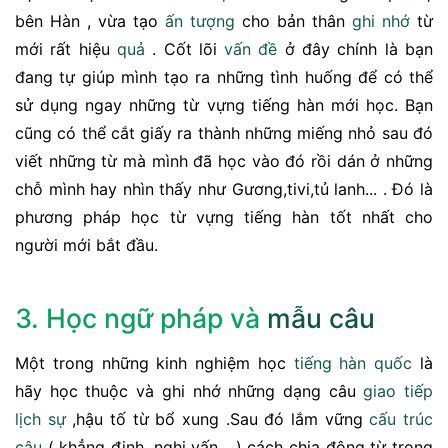
bên Hàn , vừa tạo
ấn tượng
cho bản thân
ghi nhớ
từ
mới rất hiệu
quả
. Cốt lõi
vấn đề
ở đây chính là bạn
đang tự giúp mình tạo ra những tình huống để có thể
sử dụng ngay những từ vựng tiếng hàn mới học. Bạn
cũng có thể cắt giấy ra thành những miếng nhỏ sau đó
viết những từ mà mình đã học vào đó rồi dán ở những
chỗ mình hay nhìn thấy như Gương,tivi,tủ lanh... . Đó là
phương pháp học từ vựng tiếng hàn tốt nhất cho
người mới bắt đầu.
3. Học ngữ pháp và
mẫu câu
Một trong những kinh nghiệm học
tiếng hàn quốc
là
hãy học thuộc và ghi nhớ những dạng câu
giao tiếp
lịch sự
,hậu tố từ bổ xung .Sau đó lắm vững
cấu trúc
câu
( khẳng định ,nghi vấn ...) cách chia động từ trong