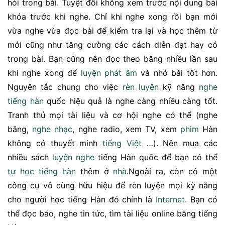
hỏi trong bài. Tuyệt đối không xem trước nội dung bài
khóa trước khi nghe. Chỉ khi nghe xong rồi bạn mới
vừa nghe vừa đọc bài để kiểm tra lại và học thêm từ
mới cũng như tăng cường các cách diễn đạt hay có
trong bài. Bạn cũng nên đọc theo băng nhiều lần sau
khi nghe xong để
luyện phát âm
và nhớ bài tốt hơn.
Nguyên tắc chung cho việc
rèn luyện
kỹ năng
nghe
tiếng hàn
quốc hiệu quả là nghe càng nhiều càng tốt.
Tranh thủ mọi tài liệu và cơ hội nghe có thể (nghe
băng,
nghe nhạc
, nghe radio, xem TV, xem
phim
Hàn
không có thuyết minh
tiếng Việt
…). Nên mua các
nhiều sách
luyện nghe
tiếng Hàn quốc để bạn có thể
tự học tiếng hàn
thêm ở
nhà
.Ngoài ra, còn có một
công cụ vô cùng hữu hiệu để rèn luyện mọi kỹ năng
cho người học tiếng Hàn đó chính là
Internet
. Bạn có
thể đọc báo, nghe tin tức, tìm tài liệu online bằng tiếng