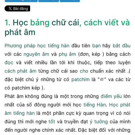
1.
Học
bảng
chữ cái
, cách viết và
phát âm
Phương pháp
học tiếng hàn
đầu tiên
bạn
hãy
bắt đầu
với các
nguyên âm
và
phụ âm
(đơn, kép ) bằng cách
đọc
và viết nhiều lần tới khi thuộc, tiếp theo luyện
cách phát âm
từng chữ cái sao
cho
chuẩn xác nhất .(
đặc biệt chú ý những từ có
patchim
là "ㄹ" va các từ
có patchim kép ).
Phát âm không đúng là một trong những
điểm yếu
lớn
nhất của số đông người mới học
tiếng Hàn
.
Học phát
âm tiếng hàn
là một phần cực kỳ quan trọng vì có nói
đúng thì mới nghe
tốt
và truyền đạt
ý tưởng
của mình
đến người nghe chính xác nhất. Đặc biệt đối với những