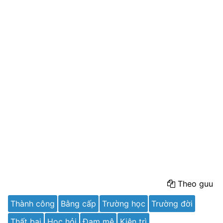
Theo guu
Thành công
Bằng cấp
Trường học
Trường đời
Thất bại
Học hỏi
Đam mê
Kiên trì