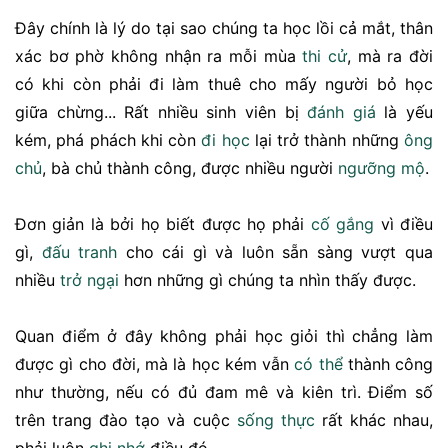
Đây chính là lý do tại sao chúng ta học lồi cả mắt, thân
xác bơ phờ không nhận ra mỗi mùa
thi cử
, mà ra đời
có khi còn phải đi làm thuê cho mấy người bỏ học
giữa chừng... Rất nhiều sinh viên bị
đánh giá
là yếu
kém, phá phách khi còn
đi học
lại trở thành những
ông
chủ
, bà chủ thành công, được nhiều người
ngưỡng mộ
.
Đơn giản là bởi họ biết được họ phải
cố gắng
vì điều
gì,
đấu tranh
cho cái gì và luôn sẵn sàng vượt qua
nhiều
trở ngại
hơn những gì chúng ta nhìn thấy được.
Quan điểm ở đây không phải học giỏi thì chẳng làm
được gì cho đời, mà là học kém vẫn
có thể
thành công
như thường, nếu có đủ đam mê và kiên trì. Điểm số
trên trang đào tạo và cuộc
sống thực
rất khác nhau,
phải luôn
ghi nhớ
điều đó.