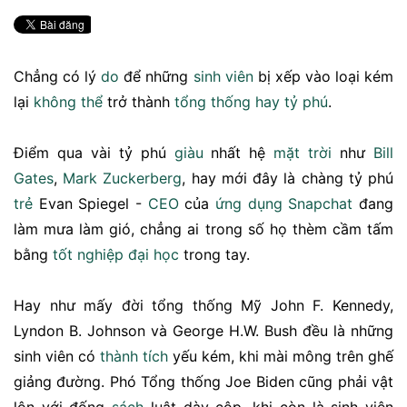
Chẳng có lý
do
để những
sinh viên
bị xếp vào loại kém
lại
không thể
trở thành
tổng thống
hay
tỷ phú
.
Điểm qua vài tỷ phú
giàu
nhất hệ
mặt trời
như
Bill
Gates
,
Mark Zuckerberg
, hay mới đây là chàng tỷ phú
trẻ
Evan Spiegel -
CEO
của
ứng dụng
Snapchat
đang
làm mưa làm gió, chẳng ai trong số họ thèm cầm tấm
bằng
tốt
nghiệp
đại học
trong tay.
Hay như mấy đời tổng thống Mỹ John F. Kennedy,
Lyndon B. Johnson và George H.W. Bush đều là những
sinh viên có
thành tích
yếu kém, khi mài mông trên ghế
giảng đường. Phó Tổng thống Joe Biden cũng phải vật
lộn với đống
sách
luật dày cộp, khi còn là sinh viên