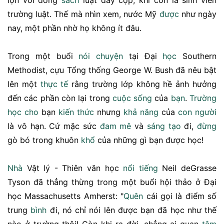
trường luật. Thế mà nhìn xem, nước Mỹ
được
như ngày
nay, một phần nhờ họ không ít đâu.
Trong một buổi
nói chuyện
tại Đại
học
Southern
Methodist, cựu Tổng thống George W. Bush đã nêu bật
lên một
thực tế
rằng trường lớp không hề ảnh hưởng
đến các phần còn lại trong
cuộc sống
của
bạn
.
Trường
học
cho
bạn
kiến thức
nhưng
khả năng
của
con người
là vô hạn. Cứ mặc sức
đam mê
và
sáng tạo
đi,
đừng
gò bó trong khuôn
khổ
của những gì bạn được học!
Nhà
Vật lý - Thiên văn học
nổi tiếng
Neil deGrasse
Tyson đã thẳng thừng trong một buổi hội thảo ở Đại
học Massachusetts Amherst: "
Quên
cái gọi là điểm số
trung
bình
đi, nó chỉ nói lên được bạn đã học như thế
nào ở trường thôi! Còn khi ra đời, chẳng ai quan
tâm