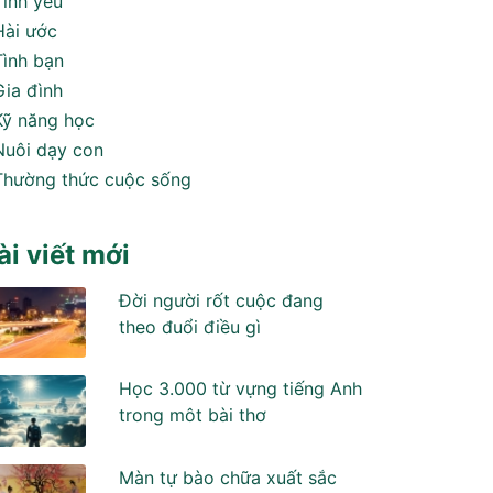
Tình yêu
Hài ước
Tình bạn
Gia đình
Kỹ năng học
Nuôi dạy con
Thường thức cuộc sống
ài viết mới
Đời người rốt cuộc đang
theo đuổi điều gì
Học 3.000 từ vựng tiếng Anh
trong môt bài thơ
Màn tự bào chữa xuất sắc