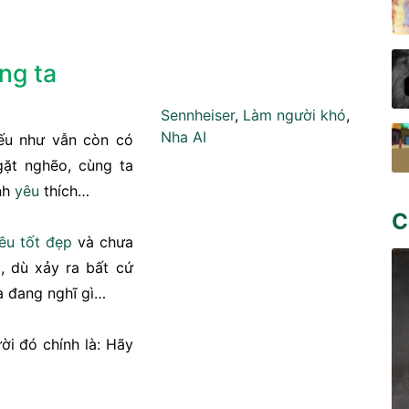
úng ta
Sennheiser
,
Làm người khó
,
Nha AI
nếu như vẫn còn có
ặt nghẽo, cùng ta
ình
yêu
thích…
C
ều tốt đẹp
và chưa
ạc, dù xảy ra bất cứ
ta đang nghĩ gì…
ời đó chính là: Hãy