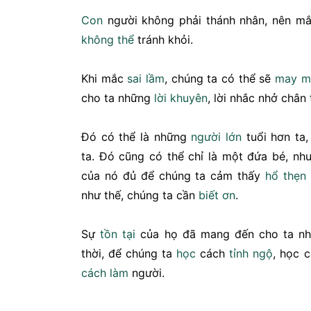
Con
người không phải thánh nhân, nên mắ
không thể
tránh khỏi.
Khi mắc
sai lầm
, chúng ta có thể sẽ
may m
cho ta những
lời khuyên
, lời nhắc nhở chân 
Đó có thể là những
người lớn
tuổi hơn ta
ta. Đó cũng có thể chỉ là một đứa bé, n
của nó đủ để chúng ta cảm thấy
hổ thẹn
như thế, chúng ta cần
biết ơn
.
Sự
tồn tại
của họ đã mang đến cho ta nhữ
thời, để chúng ta
học
cách
tỉnh ngộ
, học 
cách làm
người.