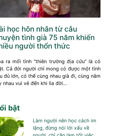
ài học hôn nhân từ câu
huyện tình già 75 năm khiến
hiều người thổn thức
a ra mối tình “thiên trường địa cửu” là có
ật. Cả đời người chỉ mong có được một tình
u đủ lớn, có thể cùng nhau già đi, cùng nắm
y nhau vui vẻ đến khi lìa đời…
ổi bật
Làm người nên học cách im
lặng, đừng nói lời xấu về
người, chỉ cần làm tốt việc