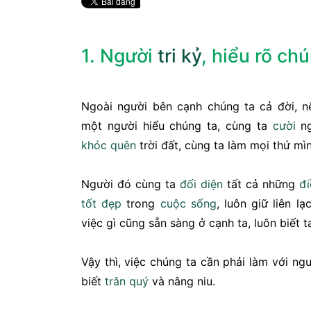
1. Người
tri kỷ
, hiểu rõ ch
Ngoài người bên cạnh chúng ta cả đời, 
một người hiểu chúng ta, cùng ta
cười
ng
khóc
quên
trời đất, cùng ta làm mọi thứ m
Người đó cùng ta
đối diện
tất cả những
đi
tốt
đẹp
trong
cuộc sống
, luôn giữ liên l
việc gì cũng sẵn sàng ở cạnh ta, luôn biết 
Vậy thì, việc chúng ta cần phải làm với ngư
biết
trân quý
và nâng niu.