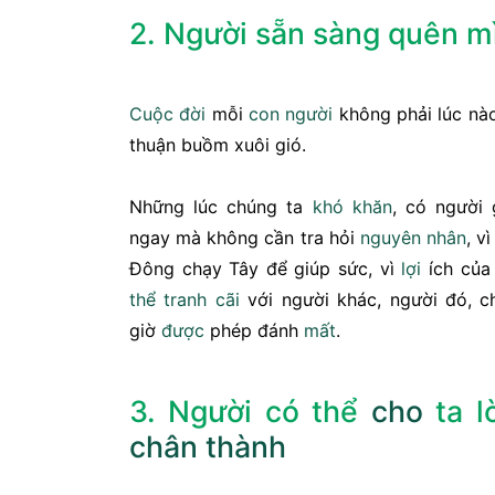
2. Người sẵn sàng quên mì
Cuộc đời
mỗi
con người
không phải lúc nà
thuận buồm xuôi gió.
Những lúc chúng ta
khó khăn
, có người 
ngay mà không cần tra hỏi
nguyên nhân
, v
Đông chạy Tây để giúp sức, vì
lợi
ích của
thể
tranh cãi
với người khác, người đó, 
giờ
được
phép đánh
mất
.
3. Người có thể
cho
ta l
chân thành