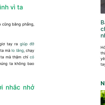
nh vì ta
B
o cũng bằng phẳng,
c
n
giơ tay ra
giúp đỡ
Hó
ì ta mà
lo lắng
, chạy
th
 ta mà thậm chí
có
yê
chúng ta không bao
ta
N
ời nhắc nhở