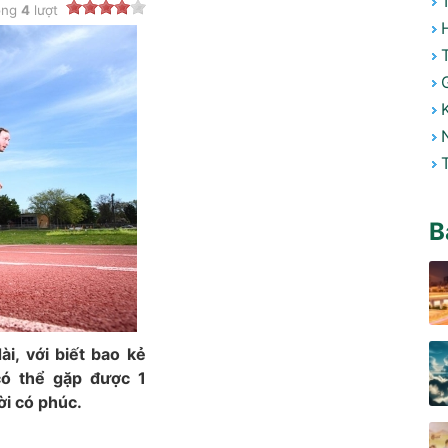
ong
4
lượt
B
i, với biết bao kẻ
có thể gặp được 1
ời có phúc.