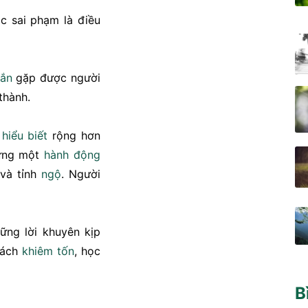
c sai phạm là điều
ắn
gặp được người
thành.
,
hiểu biết
rộng hơn
hưng một
hành động
và tỉnh
ngộ
. Người
ng lời khuyên kịp
cách
khiêm tốn
, học
B