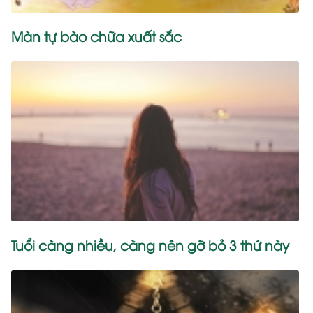
Màn tự bào chữa xuất sắc
Tuổi càng nhiều, càng nên gỡ bỏ 3 thứ này