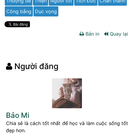
Thượng đế
Thiện
Người tốt
Tích Đức
Chân thành
Công bẳng
Dục vọng
Bản in
Quay lại
Người đăng
Bảo Mi
Chia sẻ là cách tốt nhất để học và làm cuộc sống tốt
đẹp hơn.