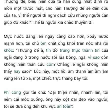
Thượng đế, biểu hiện của ta hắn cũng nhất định rõ
mồn một trước mắt, cho nên Thượng đế sẽ đến cứu
của ta, vì thế ngươi đi nghĩ cách cứu những người cần
giúp đỡ khác!”. Thế là người kia chèo thuyền đi.
Mực nước dâng lên ngày càng cao hơn, xoáy nước
mạnh hơn, tài chủ
ôm
chặt ống khói trên nóc nhà rồi
khóc
: “Thượng đế à,
tín
đồ
trung thực
thành tín
của
ngài đang ở trong nước sôi lửa bỏng, ngài
vì sao
còn
không hiện thân cứu
con
? Chẳng lẽ ngài không nhìn
thấy
hay
sao?” Lúc này, một hồi âm thanh ầm ầm âm
vang lên từ xa, một chiếc trực thăng bay tới.
Phi công
gọi tài chủ: “Đại thiện nhân, nhanh lên, tôi
ném cái móc xuống, ông hãy cột đai đeo vào người,
tôi sẽ đưa ông đến khu vực
an toàn
”.