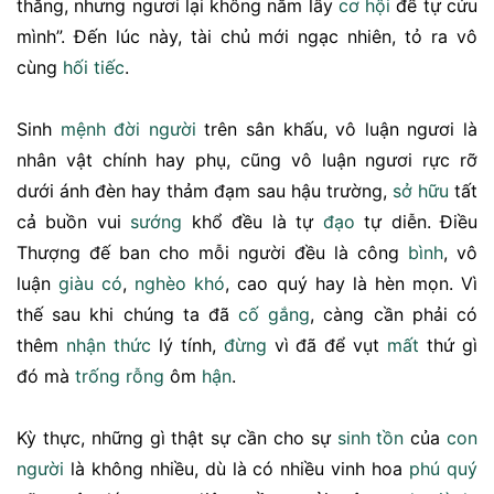
thăng, nhưng ngươi lại không nắm lấy
cơ hội
để tự cứu
mình”. Đến lúc này, tài chủ mới ngạc nhiên, tỏ ra vô
cùng
hối tiếc
.
Sinh
mệnh
đời người
trên sân khấu, vô luận ngươi là
nhân vật chính hay phụ, cũng vô luận ngươi rực rỡ
dưới ánh đèn hay thảm đạm sau hậu trường,
sở hữu
tất
cả buồn vui
sướng
khổ đều là tự
đạo
tự diễn. Điều
Thượng đế ban cho mỗi người đều là công
bình
, vô
luận
giàu có
,
nghèo khó
, cao quý hay là hèn mọn. Vì
thế sau khi chúng ta đã
cố gắng
, càng cần phải có
thêm
nhận thức
lý tính,
đừng
vì đã để vụt
mất
thứ gì
đó mà
trống rỗng
ôm
hận
.
Kỳ thực, những gì thật sự cần cho sự
sinh tồn
của
con
người
là không nhiều, dù là có nhiều vinh hoa
phú quý