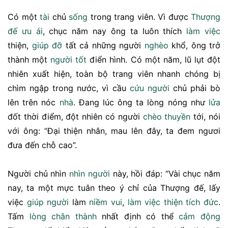
Có một
tài
chủ
sống
trong trang viên. Vì được
Thượng
đế
ưu ái
, chục năm nay ông ta luôn thích
làm việc
thiện,
giúp đỡ
tất cả những người
nghèo
khổ, ông trở
thành một
người tốt
điển hình. Có một năm, lũ lụt đột
nhiên xuất hiện, toàn bộ trang viên nhanh chóng bị
chìm ngập trong nước, vì cầu
cứu người
chủ phải bò
lên trên nóc
nhà
. Đang lúc ông ta lòng nóng như
lửa
đốt thời điểm, đột nhiên có người
chèo thuyền
tới, nói
với ông: “Đại thiện nhân, mau lên đây, ta đem ngươi
đưa đến chỗ cao”.
Người chủ nhìn
nhìn người
này, hồi đáp: “Vài chục năm
nay, ta một mực tuân theo ý chỉ của Thượng đế, lấy
việc
giúp người
làm
niềm vui
,
làm việc thiện
tích đức
.
Tấm
lòng chân thành
nhất định có thể
cảm động