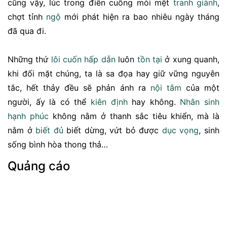
cũng vậy, lúc trong điên cuồng mỏi mệt
tranh giành
,
chợt tỉnh
ngộ
mới phát hiện ra bao nhiêu ngày tháng
đã qua đi.
Những thứ
lôi cuốn
hấp dẫn
luôn
tồn tại
ở xung quanh,
khi đối mặt chúng, ta là sa đọa hay giữ vững nguyên
tắc, hết thảy đều sẽ phản ánh ra
nội tâm
của một
người, ấy là có thể
kiên định
hay không.
Nhân sinh
hạnh phúc
không nằm ở thanh sắc tiêu khiển, mà là
nằm ở
biết đủ
biết dừng, vứt bỏ được
dục vọng
, sinh
sống bình hòa thong thả…
Quảng cáo