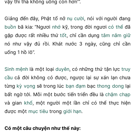
vậy thì thà không uống còn hơn'”.
Giảng đến đây, Phật tổ nở
nụ cười
, nói với người đang
buồn
bã kia: “Ngươi
nhớ
kỹ, trong đời ngươi
có thể
đã
gặp được rất nhiều thứ
tốt
, chỉ cần dụng
tâm
nắm giữ
nó như vậy đủ rồi. Khát nước 3 ngày, cũng chỉ cần
uống 1 hồ lô”.
Sinh mệnh
là một loại
duyên
, có những thứ tận lực
truy
cầu
cả đời không có được, ngược lại sự xán lạn chưa
từng
kỳ vọng
sẽ trong lúc
bạn
đạm
bạc
thong dong
lại
bất ngờ tới. Mỗi một bước tiến triển đều là
chậm chạp
và gian
khổ
, một người một lần chỉ có thể thực hiện
được một
mục tiêu
trong
giới hạn
.
Có một câu chuyện như thế này: