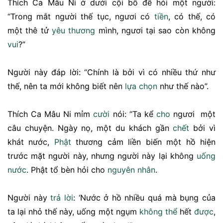
Thích Ca Mâu Ni ở dưới cội bồ đề hỏi một người:
“Trong mắt người thế tục, ngươi có
tiền
, có thế, có
một thê tử
yêu thương
mình, ngươi tại sao còn không
vui
?”
Người này đáp lời: “Chính là bởi vì có nhiều thứ như
thế, nên ta mới không biết nên
lựa chọn
như thế nào”.
Thích Ca Mâu Ni mỉm
cười
nói: “Ta kể
cho
ngươi một
câu chuyện. Ngày nọ, một du khách gần
chết
bởi vì
khát nước,
Phật
thương cảm liền biến một hồ hiện
trước mặt người này, nhưng người này lại không
uống
nước
. Phật tổ bèn hỏi cho
nguyên nhân
.
Người này
trả lời
: ‘Nước ở hồ nhiều quá mà bụng của
ta lại nhỏ thế này, uống một ngụm
không thể
hết
được
,