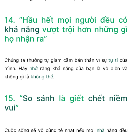
14. “Hầu hết mọi người đều có
khả năng
vượt trội hơn những gì
họ nhận ra”
Chúng ta thường tự giam cầm bản thân vì sự
tự ti
của
mình. Hãy
nhớ
rằng khả năng của bạn là vô biên và
không gì là
không thể
.
15. “
So sánh
là giết
chết
niềm
vui
”
Cuộc sống sẽ vô cùng tẻ nhạt nếu mọi
nhà
hàng đều