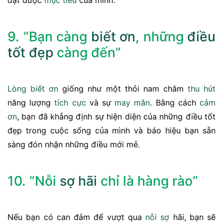
đạt được
mục tiêu
của mình.
9. “Bạn càng
biết ơn
, những
điều
tốt đẹp
càng đến”
Lòng biết ơn
giống như một thỏi nam châm
thu hút
năng lượng
tích cực
và sự
may mắn
. Bằng cách
cảm
ơn
, bạn đã khẳng định sự hiện diện của những điều tốt
đẹp trong cuộc sống của mình và báo hiệu bạn sẵn
sàng đón nhận những điều mới mẻ.
10. “Nỗi
sợ hãi
chỉ là hàng rào”
Nếu bạn có can đảm để vượt qua
nỗi sợ
hãi, bạn sẽ