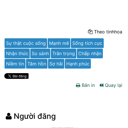
Theo tinhhoa
Sự thật cuộc sống
Mạnh mẽ
Sống tích cực
Nhận thức
So sánh
Trân trọng
Chấp nhận
Niềm tin
Tâm hồn
Sợ hãi
Hạnh phúc
Bản in
Quay lại
Người đăng