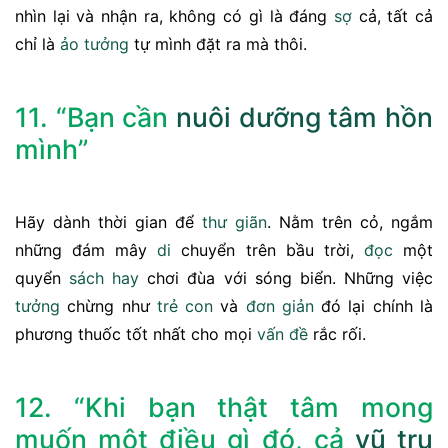
nhìn lại và nhận ra, không có gì là đáng
sợ
cả, tất cả
chỉ là
ảo tưởng
tự mình đặt ra mà thôi.
11. “Bạn cần
nuôi dưỡng
tâm hồn
mình”
Hãy dành thời gian để
thư giãn
. Nằm trên cỏ, ngắm
những đám mây
di
chuyển trên bầu trời,
đọc
một
quyển
sách
hay
chơi đùa với sóng biển. Những việc
tưởng
chừng như
trẻ
con
và
đơn giản
đó lại chính là
phương thuốc tốt nhất cho mọi
vấn đề
rắc rối.
12. “Khi bạn thật tâm mong
muốn một điều gì đó, cả
vũ trụ