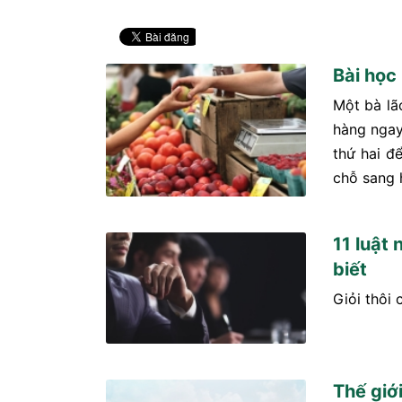
Bài học
Một bà lã
hàng ngay
thứ hai đ
chỗ sang 
11 luật
biết
Giỏi thôi 
Thế giớ