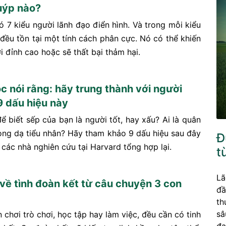
uýp nào?
ó 7 kiểu người lãnh đạo điển hình. Và trong mỗi kiểu
 đều tồn tại một tính cách phân cực. Nó có thể khiến
i đỉnh cao hoặc sẽ thất bại thảm hại.
c nói rằng: hãy trung thành với người
9 dấu hiệu này
ể biết sếp của bạn là người tốt, hay xấu? Ai là quân
 lòng dạ tiểu nhân? Hãy tham khảo 9 dấu hiệu sau đây
Đ
các nhà nghiên cứu tại Harvard tổng hợp lại.
t
Lã
 về tình đoàn kết từ câu chuyện 3 con
đầ
th
sâ
 chơi trò chơi, học tập hay làm việc, đều cần có tinh
đa