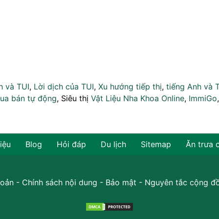
h và TUI
,
Lời dịch của TUI
,
Xu hướng tiếp thị
,
tiếng Anh và 
ua bán tự động
, Siêu thị
Vật Liệu Nha Khoa Online
,
ImmiGo
hiệu
Blog
Hỏi đáp
Du lịch
Sitemap
Ăn trưa 
oản
-
Chính sách nội dung
-
Bảo mật
-
Nguyên tắc cộng đ