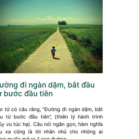
ường đi ngàn dặm, bắt đầu
ừ bước đầu tiên
o tử có câu rằng, “Đường đi ngàn dặm, bắt
u từ bước đầu tiên”, (thiên lý hành trình
ủy vu túc hạ). Câu nói ngắn gọn, hàm nghĩa
u xa cũng là lời nhắn nhủ cho những ai
ng muốn mở ra 1 con đường.