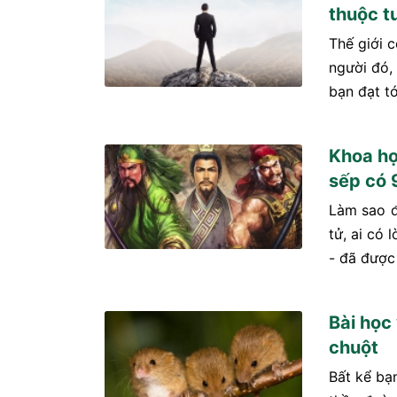
thuộc t
Thế giới c
người đó,
bạn đạt tớ
Khoa họ
sếp có 
Làm sao đ
tử, ai có
- đã được 
Bài học
chuột
Bất kể bạn