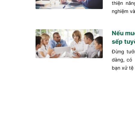
thiện năn
nghiệm và
Nếu muố
sếp tuy
Đừng tưở
dàng, có 
bạn xử tệ