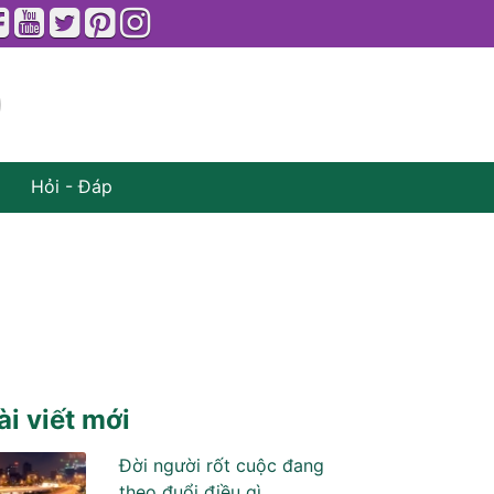
Hỏi - Đáp
ài viết mới
Đời người rốt cuộc đang
theo đuổi điều gì