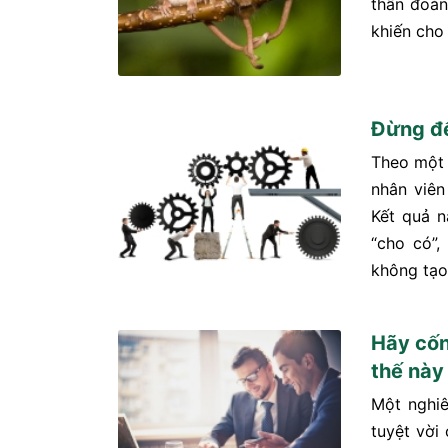
thần đoàn
khiến cho
Đừng để
Theo một 
nhân viên
Kết quả n
“cho có”,
không tạo
Hãy cốn
thế này
Một nghiê
tuyệt vời