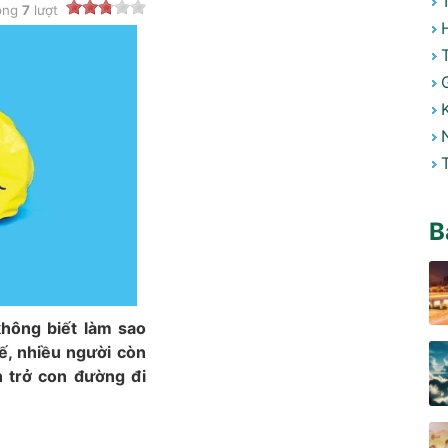
ong
7
lượt
B
hông biết làm sao
ế, nhiều người còn
n trở con đường đi