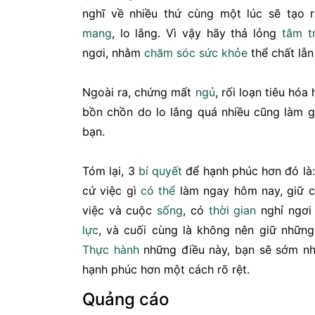
nghĩ về nhiều thứ cùng một lúc sẽ tạo
mang
, lo lắng. Vì vậy hãy thả lỏng
tâm tr
ngơi, nhằm
chăm sóc
sức khỏe
thể chất lẫ
Ngoài ra, chứng mất
ngủ
, rối loạn tiêu hóa
bồn chồn do lo lắng quá nhiều cũng làm 
bạn.
Tóm lại, 3
bí quyết
để hạnh phúc hơn đó là:
cứ việc gì
có thể
làm ngay hôm nay, giữ c
việc và cuộc
sống
, có
thời gian
nghỉ ngơi
lực
, và cuối cùng là không nên giữ nhữn
Thực hành
những điều này, bạn sẽ sớm nh
hạnh phúc hơn một cách rõ rệt.
Quảng cáo