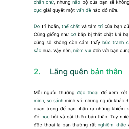
chần chừ
, nhưng
não
bộ của bạn sẽ không
cực
giải quyết một
vấn đề
nào đó nữa.
Do
trì hoãn,
thể chất
và tâm
trí
của bạn cũ
Cũng giống như
cơ
bắp bị thắt chặt khi b
cũng sẽ không còn cảm thấy
bức tranh
c
sắc
nữa. Vậy nên,
niềm vui
đến với bạn cũng
2.
Lãng quên
bản thân
Mỗi người thường
độc thoại
để xem xét
mình
,
so sánh
mình với những người khác. Đ
quan trọng để bạn nhận ra những khiếm k
đó
học
hỏi và cải thiện bản thân. Tuy nhi
độc thoại là bạn thường rất
nghiêm khắc
v