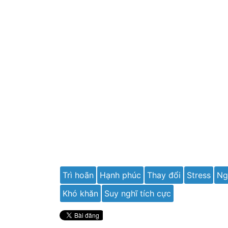
Trì hoãn
Hạnh phúc
Thay đổi
Stress
Ng
Khó khăn
Suy nghĩ tích cực