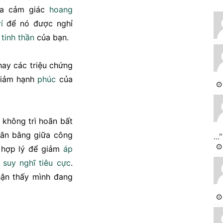
 ra cảm giác
hoang
í
để nó được nghỉ
n
tinh thần
của bạn.
 hay các triệu chứng
giảm hạnh
phúc
của
 không trì hoãn bất
ân bằng giữa công
..."
 hợp lý để giảm
áp
g
suy nghĩ tiêu cực
.
ận thấy mình đang