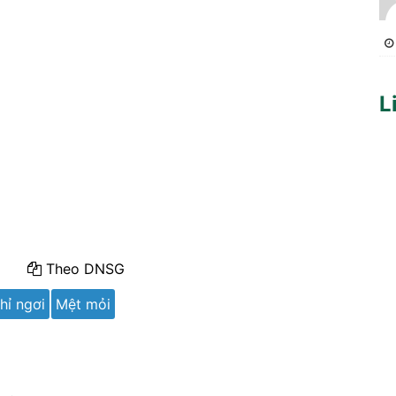
L
Theo DNSG
hỉ ngơi
Mệt mỏi