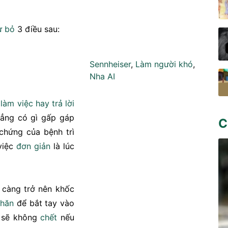
ừ bỏ
3 điều sau:
Sennheiser
,
Làm người khó
,
Nha AI
n
làm việc
hay
trả lời
ẳng có gì gấp gáp
C
 chứng của bệnh trì
việc
đơn giản
là lúc
ẽ càng trở nên khốc
khăn
để bắt tay vào
 sẽ không
chết
nếu