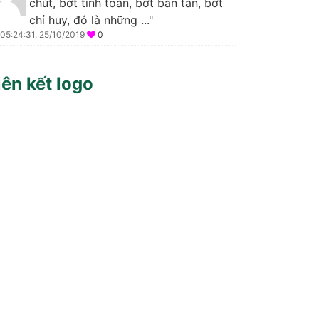
chút, bớt tính toán, bớt bàn tán, bớt
chỉ huy, đó là những ..."
05:24:31, 25/10/2019
0
iên kết logo