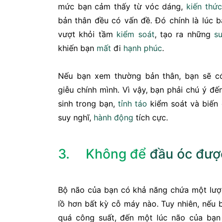
mức bạn cảm thấy từ vóc dáng,
kiến thức
bản thân đều có vấn đề. Đó chính là lúc 
vượt khỏi tầm
kiểm soát
, tạo ra những
s
khiến bạn
mất
đi
hạnh phúc
.
Nếu bạn xem thường bản thân, bạn sẽ 
giễu chính mình. Vì vậy, bạn phải chú ý đ
sinh trong bạn,
tỉnh táo
kiểm soát và biến
suy nghĩ,
hành động
tích cực.
3.
Không để
đầu óc
đượ
Bộ não của bạn có khả năng chứa một lượ
lồ hơn bất kỳ cỗ máy nào. Tuy nhiên, nếu 
quá công suất, đến một lúc não của bạn