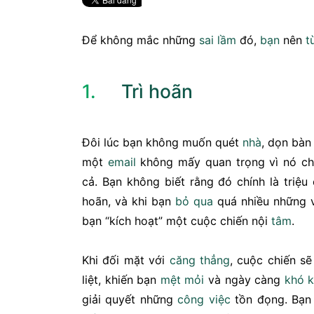
Để không mắc những
sai lầm
đó,
bạn
nên
t
1.
Trì hoãn
Đôi lúc bạn không muốn quét
nhà
, dọn bà
một
email
không mấy quan trọng vì nó ch
cả. Bạn không biết rằng đó chính là triệu
hoãn, và khi bạn
bỏ qua
quá nhiều những 
bạn “kích hoạt” một cuộc chiến nội
tâm
.
Khi đối mặt với
căng thẳng
, cuộc chiến s
liệt, khiến bạn
mệt mỏi
và ngày càng
khó 
giải quyết những
công việc
tồn đọng. Bạn