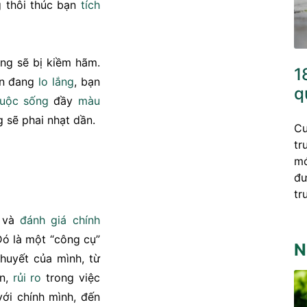
 thôi thúc bạn
tích
ng sẽ bị kiềm hãm.
1
ạn đang
lo lắng
, bạn
q
uộc sống
đầy
màu
 sẽ phai nhạt dần.
Cu
tr
mớ
đư
tr
 và
đánh giá
chính
ó là một “công cụ”
N
huyết của mình, từ
ên,
rủi ro
trong việc
ới chính mình, đến