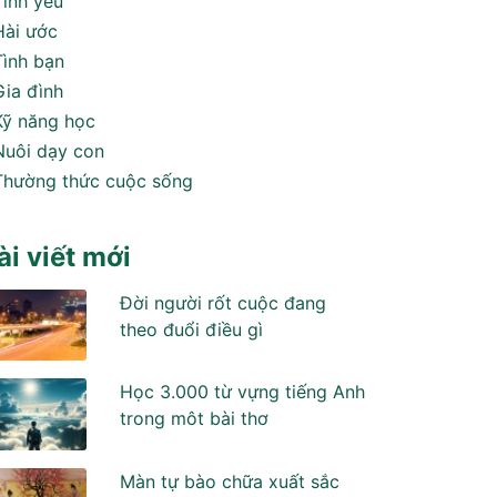
Tình yêu
Hài ước
Tình bạn
Gia đình
Kỹ năng học
Nuôi dạy con
Thường thức cuộc sống
ài viết mới
Đời người rốt cuộc đang
theo đuổi điều gì
Học 3.000 từ vựng tiếng Anh
trong môt bài thơ
Màn tự bào chữa xuất sắc