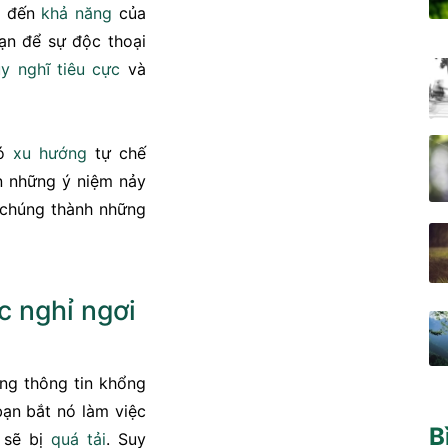
đến
khả năng
của
bạn để sự độc thoại
uy nghĩ
tiêu cực
và
có
xu hướng
tự chế
ến những ý niệm nảy
 chúng thành những
c
nghỉ ngơi
ng thông tin khổng
bạn bắt nó làm việc
B
 sẽ bị
quá tải
. Suy