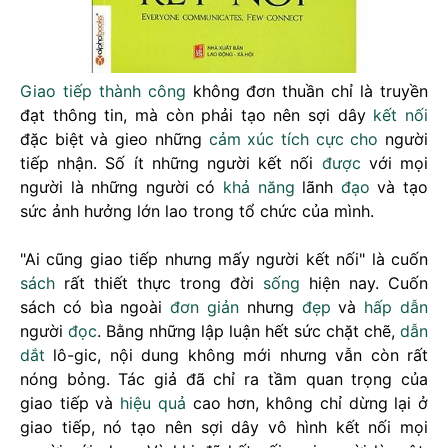
Giao tiếp
thành công
không đơn thuần chỉ là truyền
đạt thông tin, mà còn phải tạo nên sợi dây
kết nối
đặc biệt và gieo những
cảm xúc
tích cực
cho
người
tiếp nhận. Số ít những người kết nối
được
với mọi
người là những người có
khả năng
lãnh
đạo
và tạo
sức ảnh hưởng lớn lao trong tổ chức của mình.
"Ai cũng giao tiếp nhưng mấy người kết nối" là cuốn
sách
rất thiết thực trong đời
sống
hiện nay. Cuốn
sách có bìa ngoài
đơn giản
nhưng
đẹp
và
hấp dẫn
người
đọc
. Bằng những lập luận hết sức chặt chẽ,
dẫn
dắt
lô-gic, nội dung không mới nhưng vẫn còn rất
nóng bỏng. Tác giả đã chỉ ra tầm quan trọng của
giao tiếp và
hiệu quả
cao hơn, không chỉ dừng lại ở
giao tiếp, nó tạo nên sợi dây vô hình kết nối mọi