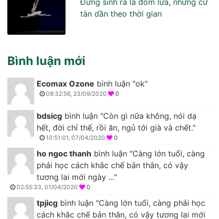
Đừng sinh ra là đốm lửa, nhưng cứ
tàn dần theo thời gian
Bình luận mới
Ecomax Ozone
bình luận "ok"
08:32:56, 23/09/2020
0
bdsicg
bình luận "Còn gì nữa không, nói dạ
hết, đời chỉ thế, rồi ăn, ngủ tới già và chết."
10:51:01, 07/04/2020
0
ho ngoc thanh
bình luận "Càng lớn tuổi, càng
phải học cách khắc chế bản thân, có vậy
tương lai mới ngày ..."
02:55:33, 01/04/2020
0
tpjicg
bình luận "Càng lớn tuổi, càng phải học
cách khắc chế bản thân, có vậy tương lai mới