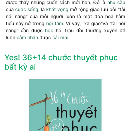
được thấy những cuốn sách mới hơn. Đó là
nhu cầu
của
cuộc sống
, là
khát vọng
mở rộng giao lưu bởi "tài
nói năng" của mỗi người luôn là một đóa hoa hàm
tiếu nảy nở trong
nội tâm
. Vì vậy, "xã giao"và "tài nói
năng" cần được
học
hỏi trau dồi thường xuyên để
luôn
cảm nhận
được
cái mới
.
Yes! 36+14 chước thuyết phục
bất kỳ ai