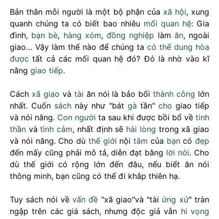
Bản thân mỗi người là một bộ phận của
xã hội
, xung
quanh chúng ta có biết bao nhiêu
mối quan hệ
: Gia
đình,
bạn bè
,
hàng xóm
,
đồng nghiệp
làm
ăn
, ngoài
giao… Vậy làm thế nào để chúng ta
có thể
dung hòa
được
tất cả các mối quan hệ đó? Đó là nhờ vào kĩ
năng
giao tiếp
.
Cách
xã giao
và
tài
ăn nói là bảo bối
thành công
lớn
nhất. Cuốn
sách
này như "bát
gà
tần"
cho
giao tiếp
và nói năng.
Con người
ta sau khi được bồi bổ về
tinh
thần
và
tình cảm
, nhất định sẽ
hài lòng
trong xã giao
và nói năng. Cho dù
thế giới
nội
tâm
của
bạn
có
đẹp
đến mấy cũng phải mô tả, diễn đạt bằng
lời nói
. Cho
dù thế giới có rộng lớn đến đâu, nếu biết ăn nói
thông minh, bạn cũng có thể đi khắp thiên hạ.
Tuy sách nói về
vấn đề
"xã giao"và "tài
ứng xử
" tràn
ngập trên các giá sách, nhưng độc giả vẫn
hi vọng