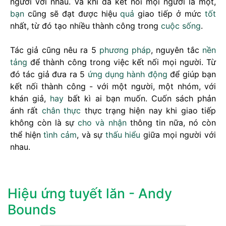
người với nhau. Và khi đã kết nối mọi người là một,
bạn
cũng sẽ đạt được hiệu
quả
giao tiếp ở mức
tốt
nhất, từ đó tạo nhiều thành công trong
cuộc sống
.
Tác giả cũng nêu ra 5
phương pháp
, nguyên tắc
nền
tảng
để thành công trong việc kết nối mọi người. Từ
đó tác giả đưa ra 5
ứng dụng
hành động
để giúp bạn
kết nối thành công - với một người, một nhóm, với
khán giả,
hay
bất kì ai bạn muốn. Cuốn sách phản
ánh rất
chân thực
thực trạng hiện nay khi giao tiếp
không còn là sự
cho và nhận
thông tin nữa, nó còn
thể hiện
tình cảm
, và sự
thấu hiểu
giữa mọi người với
nhau.
Hiệu ứng tuyết lăn - Andy
Bounds