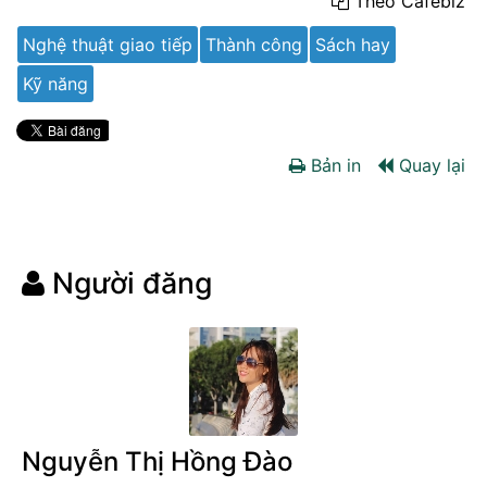
Theo Cafebiz
Nghệ thuật giao tiếp
Thành công
Sách hay
Kỹ năng
Bản in
Quay lại
Người đăng
Nguyễn Thị Hồng Đào