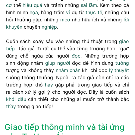
cơ
thể
hiệu quả
và tránh những
sai lầm
. Kèm theo cả
hình minh
họa
, hàng trăm
ví
dụ từ
thực tế
, những câu
hỏi thường gặp, những
mẹo
nhỏ hữu ích và những
lời
khuyên
chuyên
nghiệp
.
Cuốn sách xoáy sâu vào những thủ thuật trong
giao
tiếp
. Tác giả đi rất cụ thể vào từng trường hợp, "gãi"
đúng chỗ ngứa của người
đọc
. Những trường hợp
sinh động nhằm
giúp người
đọc dễ hình dung
tưởng
tượng và không thấy
nhàm chán
khi chỉ đọc
lý thuyết
suông thông thường. Ngoài ra tác giả còn chỉ ra các
trường hợp khó
hay
gặp phải trong giao tiếp và chỉ
ra cách xử lý gợi ý cho người đọc. Đây là cuốn sách
khởi đầu
cần thiết cho những ai muốn trở thành bậc
thầy
trong giao tiếp!
Giao tiếp thông minh và tài ứng