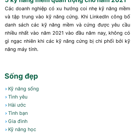
5 kỹ năng mềm quan trọng cho năm 2021
Các doanh nghiệp có xu hướng coi nhẹ kỹ năng mềm
và tập trung vào kỹ năng cứng. Khi LinkedIn công bố
danh sách các kỹ năng mềm và cứng được yêu cầu
nhiều nhất vào năm 2021 vào đầu năm nay, không có
gì ngạc nhiên khi các kỹ năng cứng bị chi phối bởi kỹ
năng máy tính.
Sống đẹp
Kỹ năng sống
Tình yêu
Hài ước
Tình bạn
Gia đình
Kỹ năng học