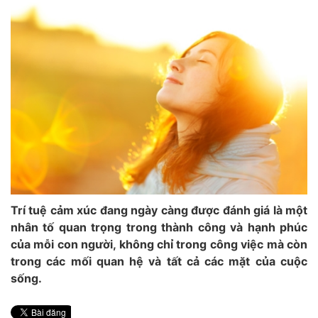
Trí tuệ cảm xúc đang ngày càng được đánh giá là một
nhân tố quan trọng trong thành công và hạnh phúc
của mỗi con người, không chỉ trong công việc mà còn
trong các mối quan hệ và tất cả các mặt của cuộc
sống.