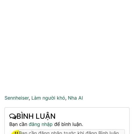
Sennheiser
,
Làm người khó
,
Nha AI
BÌNH LUẬN
Bạn cần
đăng nhập
để bình luận.