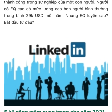
thành công trong sự nghiệp của một con người. Người
có EQ cao có mức lương cao hơn người bình thường
trung bình 29k USD mỗi năm. Nhưng EQ luyện sao?
Bắt đầu từ đâu?