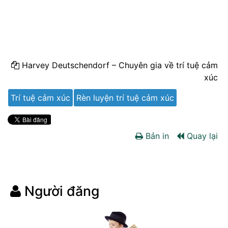
Harvey Deutschendorf – Chuyên gia về trí tuệ cảm
xúc
Trí tuệ cảm xúc
Rèn luyện trí tuệ cảm xúc
Bản in
Quay lại
Người đăng