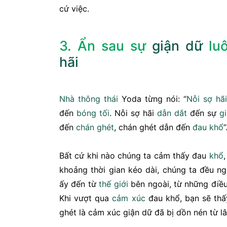
cứ việc.
3. Ẩn sau sự
giận dữ
luô
hãi
Nhà thông thái
Yoda từng nói: “
Nỗi sợ hãi
đến
bóng tối
. Nỗi sợ hãi
dẫn dắt
đến sự
g
đến
chán
ghét
, chán ghét dẫn đến
đau khổ
”
Bất cứ khi nào chúng ta cảm thấy đau
khổ
khoảng thời gian kéo dài, chúng ta đều n
ấy đến từ
thế giới
bên ngoài, từ những điều
Khi vượt qua
cảm xúc
đau khổ, bạn sẽ th
ghét là cảm xúc giận dữ đã bị dồn nén từ lâ