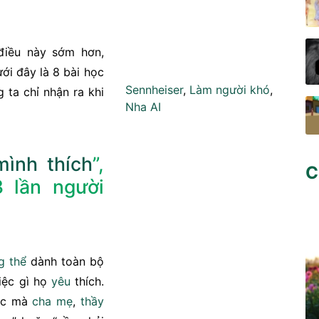
iều này sớm hơn,
i đây là 8 bài học
Sennheiser
,
Làm người khó
,
 ta chỉ nhận ra khi
Nha AI
mình thích
”,
C
 lần người
g thể
dành toàn bộ
iệc gì họ
yêu
thích.
iệc mà
cha mẹ
,
thầy