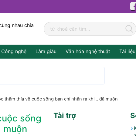
cùng nhau chia
Công nghệ
Làm giàu
Văn hóa nghệ thuật
Tài liệu
ọc thấm thía về cuộc sống bạn chỉ nhận ra khi… đã muộn
Tài trợ
S
 cuộc sống
ã muộn