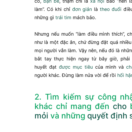
cô,
bạn bè
, thậm chí là
xã hội
bảo “nên l
làm”. Có khi chỉ
đơn giản
là
theo đuổi
điều
những gì
trái tim
mách bảo.
Nhưng nếu muốn “làm điều mình thích”, ch
như là một đặc ân, chứ đừng đặt quá nhiề
mọi người vẫn làm. Vậy nên, nếu đó là nhữ
bắt tay thực hiện ngay từ bây giờ, phả
huyết đạt
được
mục tiêu
của mình và
ch
người khác. Đừng làm nửa vời để rồi
hối hậ
2. Tìm kiếm sự công nh
khác chỉ mang đến
cho
mỏi
và những
quyết định