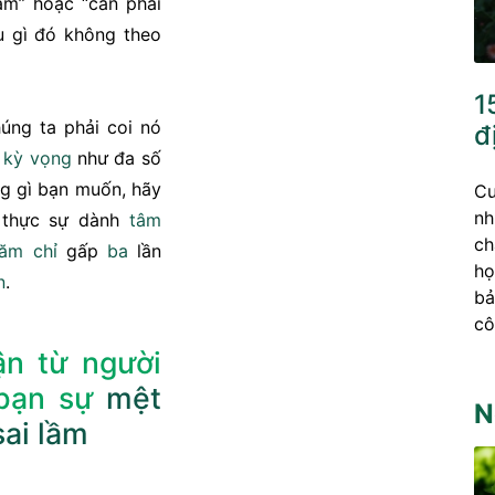
àm” hoặc “cần phải
 gì đó không theo
1
úng ta phải coi nó
đ
u
kỳ vọng
như đa số
ng gì bạn muốn, hãy
Cu
nh
i thực sự dành
tâm
ch
ăm chỉ
gấp
ba
lần
họ
n
.
bả
cô
ận từ người
bạn sự
mệt
N
sai lầm