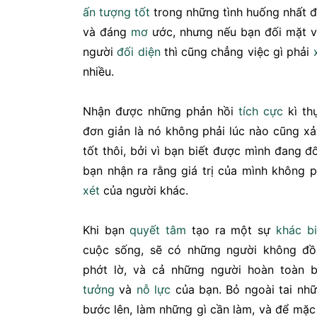
ấn tượng
tốt
trong những tình huống nhất đ
và đáng
mơ
ước, nhưng nếu bạn đối mặt v
người
đối diện
thì cũng chẳng việc gì phải
nhiều.
Nhận được những phản hồi
tích cực
kì th
đơn giản là nó không phải lúc nào cũng x
tốt thôi, bởi vì bạn biết được mình đang đố
bạn nhận ra rằng giá trị của mình không
xét
của người khác.
Khi bạn
quyết tâm
tạo ra một sự
khác bi
cuộc sống, sẽ có những người không đồ
phớt lờ, và cả những người hoàn toàn
tưởng
và
nỗ lực
của bạn. Bỏ ngoài tai nhữ
bước lên, làm những gì cần làm, và để mặc h