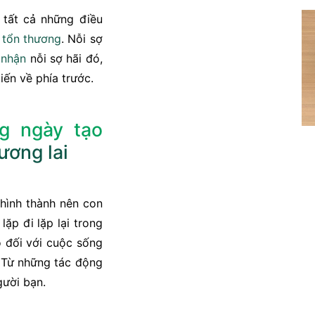
 tất cả những điều
ị
tổn thương
. Nỗi sợ
 nhận
nỗi sợ hãi đó,
iến về phía trước.
g ngày tạo
ương lai
hình thành nên con
lặp đi lặp lại trong
ó đối với cuộc sống
. Từ những tác động
gười bạn.