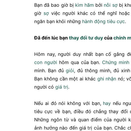
Bạn đã bao giờ bị
kìm hãm
bởi
nỗi sợ
bị kh
giờ
sợ
việc người khác có thể nghĩ hoặc
ngăn bạn khỏi những
hành động
tiêu cực
.
Đã đến lúc bạn
thay đổi
tư duy
của
chính 
Hôm nay, người duy nhất bạn cố gắng 
con người
hôm qua của bạn.
Chứng minh
mình. Bạn đủ
giỏi
, đủ thông minh, đủ xin
Bạn không cần một ai khác
ghi nhận
nó; vố
người có
giá trị
.
Nếu ai đó nói không với bạn,
hay
nếu ngườ
tiêu cực về bạn, điều đó chẳng thay đổi 
Những ngôn từ và quan điểm của người k
ảnh hưởng nào đến giá trị của bạn. Chắc c