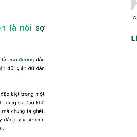
n là nỗi
sợ
L
là
con đường
dẫn
iận
dữ, giận dữ dẫn
.
, đặc biệt trong một
ghĩ rằng sự đau khổ
 mà chúng ta ghét.
ấy đằng sau sự căm
u.