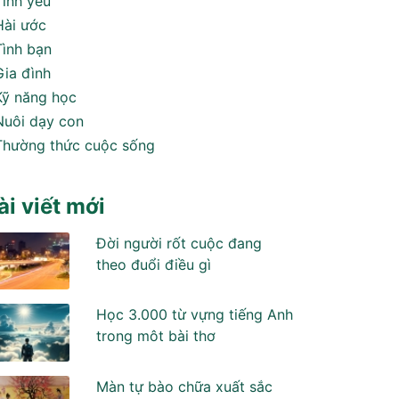
Tình yêu
Hài ước
Tình bạn
Gia đình
Kỹ năng học
Nuôi dạy con
Thường thức cuộc sống
ài viết mới
Đời người rốt cuộc đang
theo đuổi điều gì
Học 3.000 từ vựng tiếng Anh
trong môt bài thơ
Màn tự bào chữa xuất sắc