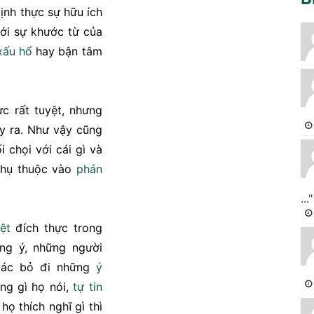
ịnh thực sự hữu ích
ới sự khước từ của
xấu hổ
hay bận tâm
ực rất tuyệt, nhưng
ảy ra. Như vậy cũng
i chọi với cái gì và
 phụ thuộc vào
phán
..."
ệt
đích thực trong
ng ý, những người
 bác bỏ đi những
ý
ng gì họ nói,
tự tin
ọ thích nghĩ gì thì