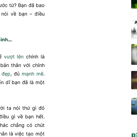
ước từ? Bạn đã bao
 nói về bạn – điều
mình
…
để
vượt lên
chính là
bản thân với chính
h
đẹp
, đủ
mạnh mẽ
.
n dĩ bạn đã là một
i ta nói thứ gì đó
điều gì về bạn hết.
hác chẳng có chút
hắn là việc tạo một
B