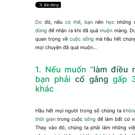
Do
đó, nếu
có thể
,
bạn
nên
học
những đ
đừng
để nhận ra khi đã quá
muộn
màng. Dướ
quan trọng về
cuộc sống
mà hầu hết chúng
mọi chuyện đã quá muộn…
1. Nếu muốn “
làm điều 
bạn phải
cố gắng
gấp 3
khác
Hầu hết mọi người trong số chúng ta
khôn
thời gian
trong cuộc
sống
để làm bất cứ v
Thay vào đó, chúng ta phải làm những v