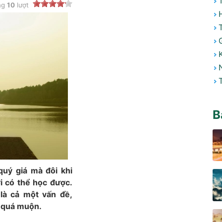
ng
10
lượt
B
uý giá mà đôi khi
i có thể học được.
 là cả một vấn đề,
ã quá muộn.