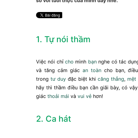
so với tuổi thực của mình đấy nhé.
1. Tự nói thầm
Việc nói chỉ
cho
mình
bạn
nghe có tác dụng
và tăng cảm giác
an toàn
cho bạn, điều
trong
tư duy
đặc biệt khi
căng thẳng
,
mệt
hãy thì thầm điều bạn cần giãi bày, có vậ
giác
thoải mái
và
vui vẻ
hơn!
2. Ca hát