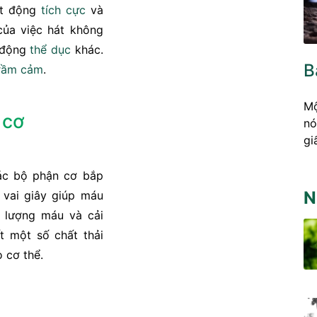
ạt động
tích cực
và
của việc hát không
 động
thể dục
khác.
B
rầm cảm
.
Mộ
 cơ
nó
gi
ác bộ phận cơ bắp
N
 vai giây giúp máu
u lượng máu và cải
t một số chất thải
 cơ thể.