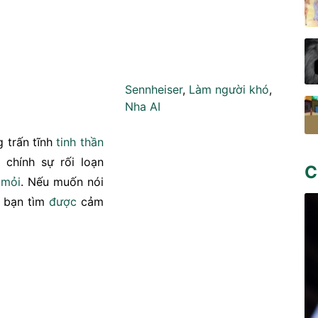
Sennheiser
,
Làm người khó
,
Nha AI
 trấn tĩnh
tinh thần
 chính sự rối loạn
C
 mỏi
. Nếu muốn nói
y bạn tìm
được
cảm