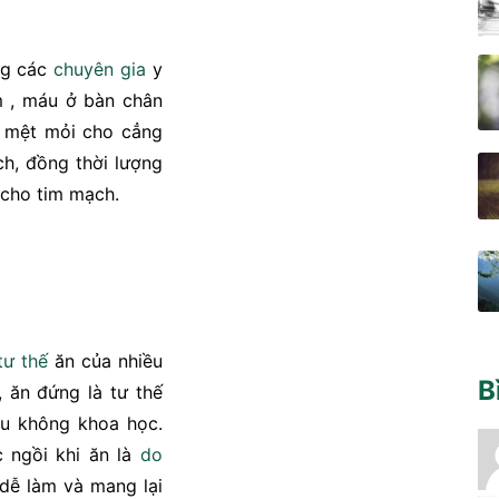
g các
chuyên gia
y
m , máu ở bàn chân
c mệt mỏi cho cẳng
h, đồng thời lượng
cho tim mạch.
tư thế
ăn của nhiều
B
, ăn đứng là tư thế
u không khoa học.
 ngồi khi ăn là
do
dễ làm và mang lại