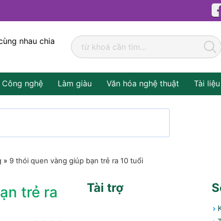
cùng nhau chia
Công nghệ
Làm giàu
Văn hóa nghệ thuật
Tài liệu
g
»
9 thói quen vàng giúp bạn trẻ ra 10 tuổi
Tài trợ
S
ạn trẻ ra