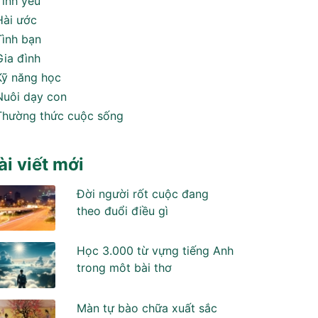
Tình yêu
Hài ước
Tình bạn
Gia đình
Kỹ năng học
Nuôi dạy con
Thường thức cuộc sống
ài viết mới
Đời người rốt cuộc đang
theo đuổi điều gì
Học 3.000 từ vựng tiếng Anh
trong môt bài thơ
Màn tự bào chữa xuất sắc