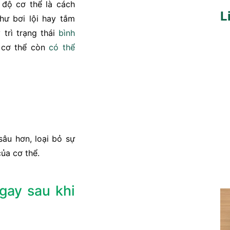
 độ cơ thể là cách
L
như bơi lội hay tắm
y trì trạng thái
bình
t cơ thể còn
có thể
sâu hơn, loại bỏ sự
của cơ thể.
gay sau khi