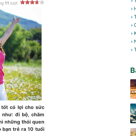
ong
11
lượt
B
tốt có lợi cho sức
n như: đi bộ, chăm
thì những thói quen
 bạn trẻ ra 10 tuổi