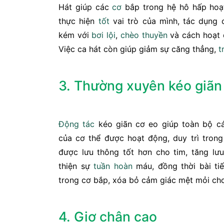
Hát giúp các
cơ
bắp trong hệ hô hấp ho
thực hiện
tốt
vai trò của mình, tác dụng 
kém với
bơi lội
,
chèo thuyền
và cách hoạt
Việc ca hát còn giúp giảm sự căng thẳng,
t
3. Thường xuyên kéo giãn
Động tác
kéo giãn cơ eo giúp toàn bộ c
của cơ thể được hoạt động, duy trì trong
được lưu thông tốt hơn cho tim, tăng lư
thiện sự
tuần hoàn
máu, đồng thời bài tiế
trong cơ bắp, xóa bỏ cảm giác mệt mỏi cho
4. Giơ chân cao