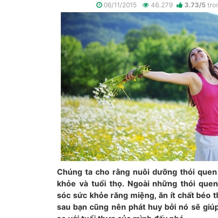
06/11/2015
46.279
3.73
/
5
tr
Chúng ta cho rằng nuôi dưỡng thói quen 
khỏe và tuổi thọ. Ngoài những thói que
sóc sức khỏe răng miệng, ăn ít chất béo 
sau bạn cũng nên phát huy bởi nó sẽ giúp