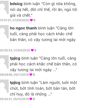
bdsicg
bình luận "Còn gì nữa không,
nói dạ hết, đời chỉ thế, rồi ăn, ngủ tới
già và chết."
10:51:01, 07/04/2020
0
ho ngoc thanh
bình luận "Càng lớn
tuổi, càng phải học cách khắc chế
bản thân, có vậy tương lai mới ngày
02:55:33, 01/04/2020
0
tpjicg
bình luận "Càng lớn tuổi, càng
phải học cách khắc chế bản thân, có
vậy tương lai mới ngày ..."
09:09:56, 05/11/2019
0
tpjicg
bình luận "Làm người, lười một
chút, bớt tính toán, bớt bàn tán, bớt
chỉ huy, đó là những ..."
05:24:31, 25/10/2019
0