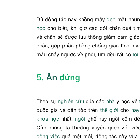
Dù động tác này khồng mấy
đẹp
mắt nhưn
học
cho biết, khi giơ cao đôi chân quá ti
và chân sẽ được lưu thông giảm cảm giá
chân, góp phần phòng chống giãn tĩnh mạc
máu chảy ngược về phổi, tim đều rất có
lợi
5.
Ăn
đứng
Theo sự
nghiên cứu
của các
nhà
y học về
quốc gia và dân tộc trên
thế giới
cho
hay
khoa học
nhất,
ngồi
ghế hay ngồi xổm đề
Còn chúng ta thường xuyên quen với việc
công việc
quá mệt mỏi, động tác này vừa 