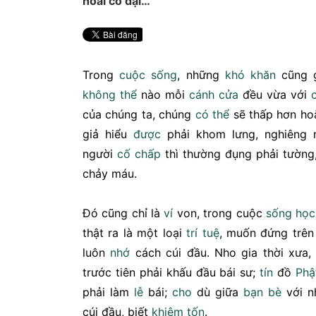
hoài cỏ dại…
Trong
cuộc sống
, những
khó khăn
cũng g
không thể
nào mỗi
cánh cửa
đều vừa với
của chúng ta, chúng
có thể
sẽ thấp hơn ho
giả hiểu
được
phải khom lưng, nghiêng 
người
cố chấp
thì thường đụng phải tường,
chảy máu.
Đó cũng chỉ là
ví
von, trong cuộc
sống
học
thật ra là một loại
trí tuệ
, muốn đứng trên
luôn
nhớ
cách cúi đầu. Nho gia thời xưa
trước tiên phải khấu đầu bái sư;
tín
đồ
Phậ
phải làm
lễ
bái;
cho
dù giữa
bạn bè
với n
cúi đầu, biết
khiêm tốn
.