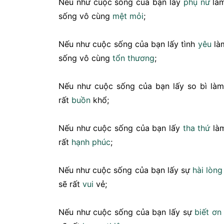
Nếu như cuộc sống của bạn lấy
phụ nữ
làm
sống vô cùng
mệt mỏi
;
Nếu như cuộc sống của bạn lấy tình
yêu
làm
sống vô cùng
tổn thương
;
Nếu như cuộc sống của bạn lấy so bì làm
rất
buồn
khổ;
Nếu như cuộc sống của bạn lấy
tha thứ
làm
rất
hạnh phúc
;
Nếu như cuộc sống của bạn lấy sự
hài lòng
sẽ rất
vui
vẻ;
Nếu như cuộc sống của bạn lấy sự
biết ơn