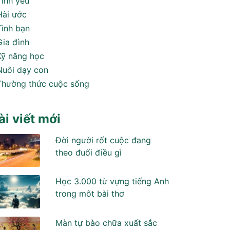
Tình yêu
Hài ước
Tình bạn
Gia đình
Kỹ năng học
Nuôi dạy con
Thường thức cuộc sống
ài viết mới
Đời người rốt cuộc đang
theo đuổi điều gì
Học 3.000 từ vựng tiếng Anh
trong môt bài thơ
Màn tự bào chữa xuất sắc