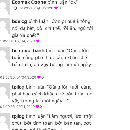
Ecomax Ozone
bình luận "ok"
08:32:56, 23/09/2020
0
bdsicg
bình luận "Còn gì nữa không,
nói dạ hết, đời chỉ thế, rồi ăn, ngủ tới
già và chết."
10:51:01, 07/04/2020
0
ho ngoc thanh
bình luận "Càng lớn
tuổi, càng phải học cách khắc chế
bản thân, có vậy tương lai mới ngày
02:55:33, 01/04/2020
0
tpjicg
bình luận "Càng lớn tuổi, càng
phải học cách khắc chế bản thân, có
vậy tương lai mới ngày ..."
09:09:56, 05/11/2019
0
tpjicg
bình luận "Làm người, lười một
chút, bớt tính toán, bớt bàn tán, bớt