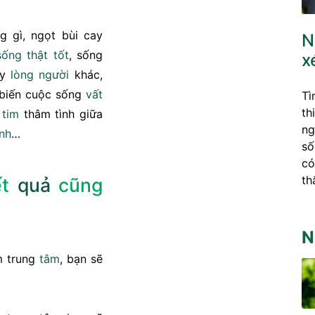
 gì, ngọt bùi cay
N
sống thật
tốt
, sống
x
ấy
lòng người
khác,
 biến cuộc sống
vất
Tì
th
 tim
thâm tình giữa
ng
ĩnh
…
số
có
th
ết
quả
cũng
N
 trung
tâm
, bạn sẽ