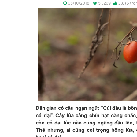
05/10/2018
51.269
3.8
/
5
tro
Dân gian có câu ngạn ngữ: “Cúi đầu là bôn
cỏ dại”. Cây lúa càng chín hạt càng chắc
còn cỏ dại lúc nào cũng ngẩng đầu lên, 
Thế nhưng, ai cũng coi trọng bông lúa,