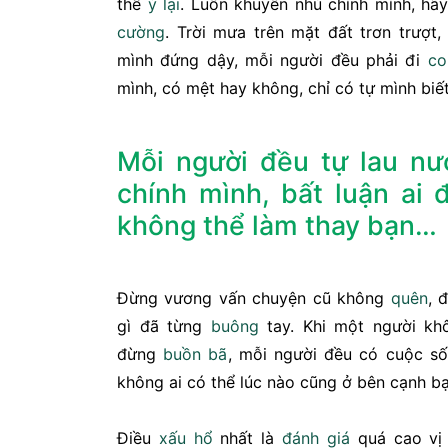
thể
ỷ lại
. Luôn khuyên nhủ chính mình, hã
cường
. Trời mưa trên mặt đất trơn trượt,
mình đứng dậy, mỗi người đều phải đi
co
mình, có mệt hay không, chỉ có tự mình biết
Mỗi người đều tự lau n
chính mình, bất luận ai 
không thể làm thay bạn…
Đừng vương vấn chuyện cũ không
quên
, 
gì đã từng
buông
tay. Khi một người kh
đừng
buồn bã
, mỗi người đều có cuộc số
không ai có thể lúc nào cũng ở bên cạnh bạ
Điều
xấu hổ
nhất là
đánh giá
quá cao vị 