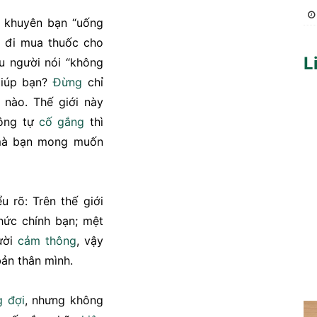
ời khuyên bạn “uống
i đi mua thuốc cho
L
ều người nói “không
giúp bạn?
Đừng
chỉ
 nào. Thế giới này
hông tự
cố gắng
thì
mà bạn mong muốn
u rõ: Trên thế giới
nhức chính bạn; mệt
ười
cảm thông
, vậy
bản thân mình.
 đợi
, nhưng không