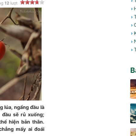
ng
12
lượt
B
g lúa, ngẩng đầu là
, đầu sẽ rủ xuống;
thể hiện bản thân.
 chẳng mấy ai đoái