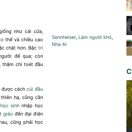
iống như cái cửa,
Sennheiser
,
Làm người khó
,
cơ
thể và chiều cao
Nha AI
ặc chật hơn. Bậc
trí
người để qua; còn
 thậm chí toét đầu
C
được cách
cúi đầu
 thiên hạ, cũng cần
,
học sinh
nhập học
t giáo
đến đại điện
hau, cũng phải học