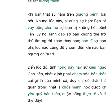
sẽ rất
lương thiện
.
Khi bạn thật sự nằm trên
giường bệnh
, b
hết. Nhưng lúc này, ai cũng sợ bạn: Bạn
b
vay tiền
;
cha mẹ
sợ bạn trị không hết bện
liên lụy họ; lãnh
đạo
sợ bạn không thể tr
thủ tìm người khác thay bạn;
bác sĩ
sợ bạn 
phí, lúc nào cũng để ý xem đến khi nào bạ
ngừng chữa trị.
Đến lúc đó, tính
nóng nảy
hay
sự
kiêu ngạ
Cho nên, nhất định phải
chăm sóc bản thâ
cái gì là của mình cả, duy chỉ có
thân th
quan trọng nhất là
khỏe mạnh
, học được
c
yêu quý bản thân
, cuộc sống
thực tế
và 
thế đấy!