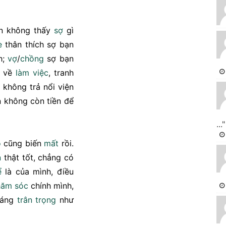
ạn không thấy
sợ
gì
è
thân thích sợ bạn
h;
vợ
/
chồng
sợ bạn
ở về
làm việc
, tranh
không trả nổi viện
n không còn tiền để
..."
o
cũng biến
mất
rồi.
n
thật tốt, chẳng có
ể
là của mình, điều
hăm sóc
chính mình,
đáng
trân trọng
như