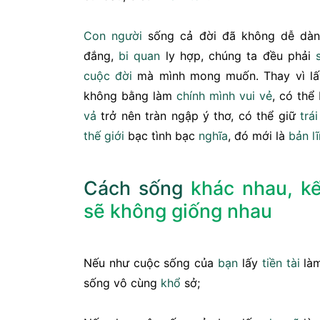
Con người
sống cả đời đã không dễ dàng
đắng,
bi quan
ly hợp, chúng ta đều phải
cuộc đời
mà mình mong muốn. Thay vì l
không bằng làm
chính mình
vui vẻ
, có thể
vả
trở nên tràn ngập ý thơ, có thể giữ
trái
thế giới
bạc tình bạc
nghĩa
, đó mới là
bản l
Cách sống
khác nhau, k
sẽ không giống nhau
Nếu như cuộc sống của
bạn
lấy
tiền
tài
làm
sống vô cùng
khổ
sở;