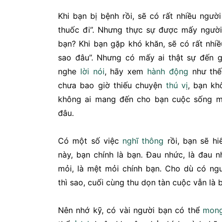
Khi bạn bị bệnh rồi, sẽ có rất nhiều ngư
thuốc đi”. Nhưng thực sự được mấy ngườ
bạn? Khi bạn gặp khó khăn, sẽ có rất nhi
sao đâu”. Nhưng có mấy ai thật sự đến 
nghe
lời nói
, hãy xem
hành động
như thế
chưa bao giờ thiếu chuyện
thú vị
, bạn k
không ai mang đến cho bạn cuộc sống 
đâu.
Có một số việc
nghĩ thông
rồi, bạn sẽ hiể
này, bạn chính là bạn. Đau nhức, là đau 
mỏi, là mệt mỏi chính bạn. Cho dù có ng
thì sao, cuối cùng thu dọn tàn cuộc vẫn là 
Nên nhớ kỹ, có vài người bạn có thể
mong