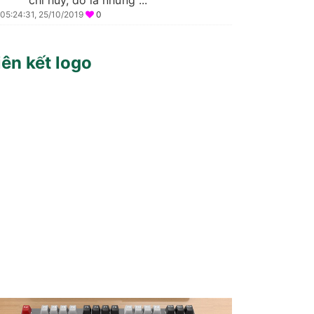
chỉ huy, đó là những ..."
05:24:31, 25/10/2019
0
iên kết logo