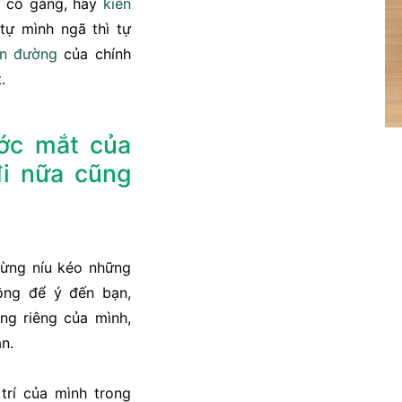
y cố gắng, hãy
kiên
 tự mình ngã thì tự
n đường
của chính
.
ước mắt của
đi nữa cũng
đừng níu kéo những
ông để ý đến bạn,
ng riêng của mình,
n.
trí của mình trong