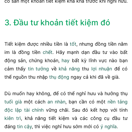
có sẵn một khoản tiết kiệm kha khá trước khi nghỉ hưu.
3. Đầu tư khoản tiết kiệm đó
Tiết kiệm được nhiều tiền là
tốt
, nhưng đồng tiền nằm
im là đồng tiền
chết
. Hãy mạnh dạn đầu tư vào bất
động sản, chứng khoán,
hay
bất kỳ lĩnh vực nào bạn
cảm thấy
tin tưởng
về
khả năng
thu
lợi nhuận
để có
thể nguồn thu nhập
thụ động
ngay cả khi đã về già.
Dù muốn hay không, để có thể nghỉ hưu và hưởng thụ
tuổi già
một cách
an nhàn
, bạn cần có một
nền tảng
độc lập
tài chính
vững chãi. Sau đó kết hợp với tính
kiên trì
, khả năng tiết kiệm và các công cụ đầu tư
đáng
tin cậy
, thì việc nghỉ hưu sớm mới có
ý nghĩa
.