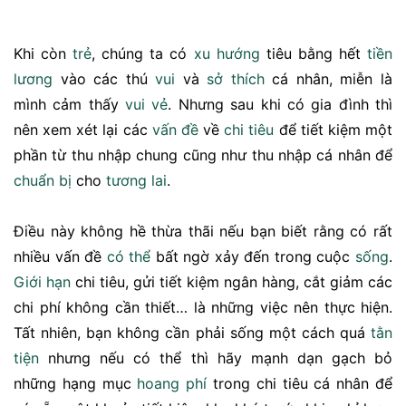
Khi còn
trẻ
, chúng ta có
xu hướng
tiêu bằng hết
tiền
lương
vào các thú
vui
và
sở thích
cá nhân, miễn là
mình cảm thấy
vui vẻ
. Nhưng sau khi có gia đình thì
nên xem xét lại các
vấn đề
về
chi tiêu
để tiết kiệm một
phần từ thu nhập chung cũng như thu nhập cá nhân để
chuẩn bị
cho
tương lai
.
Điều này không hề thừa thãi nếu bạn biết rằng có rất
nhiều vấn đề
có thể
bất ngờ xảy đến trong cuộc
sống
.
Giới hạn
chi tiêu, gửi tiết kiệm ngân hàng, cắt giảm các
chi phí không cần thiết… là những việc nên thực hiện.
Tất nhiên, bạn không cần phải sống một cách quá
tằn
tiện
nhưng nếu có thể thì hãy mạnh dạn gạch bỏ
những hạng mục
hoang phí
trong chi tiêu cá nhân để