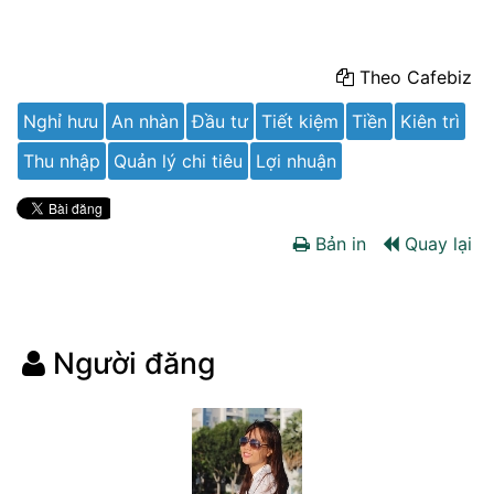
Theo Cafebiz
Nghỉ hưu
An nhàn
Đầu tư
Tiết kiệm
Tiền
Kiên trì
Thu nhập
Quản lý chi tiêu
Lợi nhuận
Bản in
Quay lại
Người đăng