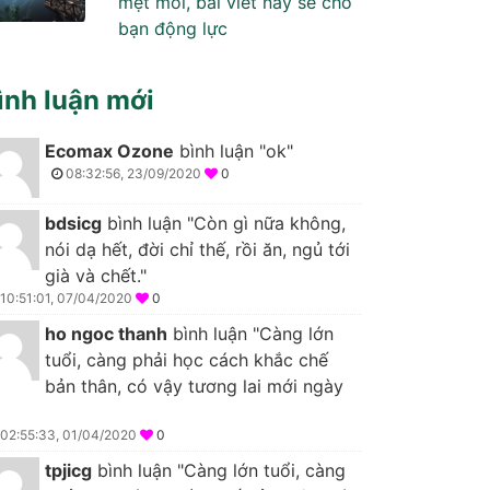
mệt mỏi, bài viết này sẽ cho
bạn động lực
ình luận mới
Ecomax Ozone
bình luận "ok"
08:32:56, 23/09/2020
0
bdsicg
bình luận "Còn gì nữa không,
nói dạ hết, đời chỉ thế, rồi ăn, ngủ tới
già và chết."
10:51:01, 07/04/2020
0
ho ngoc thanh
bình luận "Càng lớn
tuổi, càng phải học cách khắc chế
bản thân, có vậy tương lai mới ngày
02:55:33, 01/04/2020
0
tpjicg
bình luận "Càng lớn tuổi, càng