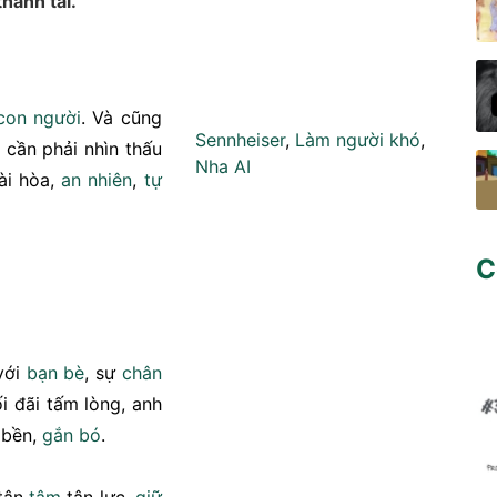
hành tài."
con người
. Và cũng
Sennheiser
,
Làm người khó
,
 cần phải nhìn thấu
Nha AI
ài hòa,
an nhiên
,
tự
C
với
bạn
bè
, sự
chân
i đãi tấm lòng, anh
 bền,
gắn bó
.