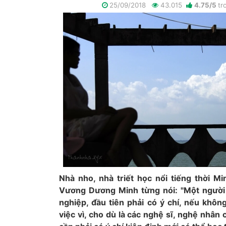
25/09/2018
43.015
4.75
/
5
tr
Nhà nho, nhà triết học nổi tiếng thời M
Vương Dương Minh từng nói: "Một ngườ
nghiệp, đầu tiên phải có ý chí, nếu khôn
việc vì, cho dù là các nghệ sĩ, nghệ nhân