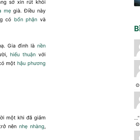
ng sớ xin rút khỏi
a mẹ
già. Điều này
ng có
bổn phận
và
B
hạ. Gia đình là
nền
ười,
hiếu thuận
với
 có một
hậu phương
ời một khi đã giảm
..."
 trở nên
nhẹ nhàng
,