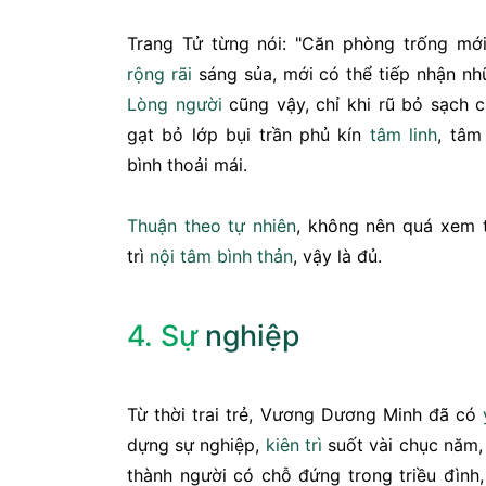
Trang Tử từng nói: "Căn phòng trống mớ
rộng rãi
sáng sủa, mới có thể tiếp nhận n
Lòng người
cũng vậy, chỉ khi rũ bỏ sạch c
gạt bỏ lớp bụi trần phủ kín
tâm linh
, tâm
bình thoải mái.
Thuận theo tự nhiên
, không nên quá xem t
trì
nội tâm
bình thản
, vậy là đủ.
4. Sự
nghiệp
Từ thời trai trẻ, Vương Dương Minh đã có
dựng sự nghiệp,
kiên trì
suốt vài chục năm,
thành người có chỗ đứng trong triều đình,