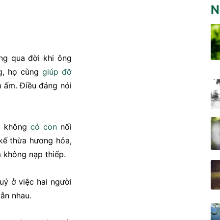
N
g qua đời khi ông
ng, họ cùng
giúp đỡ
m ấm. Điều đáng nói
c không
có con
nối
ế thừa hương hỏa,
 không nạp thiếp.
uý ở việc hai người
lẫn nhau.