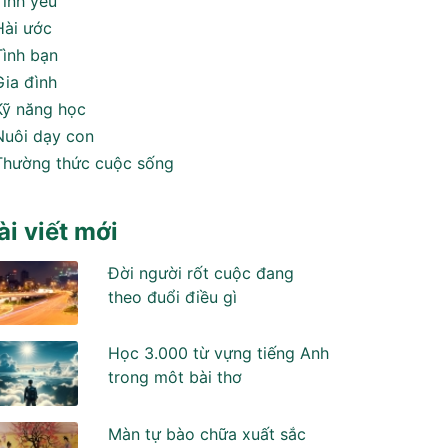
Tình yêu
Hài ước
Tình bạn
Gia đình
Kỹ năng học
Nuôi dạy con
Thường thức cuộc sống
ài viết mới
Đời người rốt cuộc đang
theo đuổi điều gì
Học 3.000 từ vựng tiếng Anh
trong môt bài thơ
Màn tự bào chữa xuất sắc