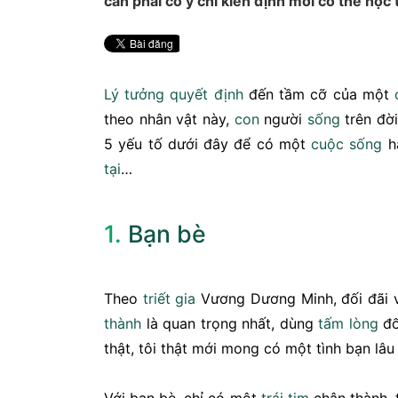
cần phải có ý chí kiên định mới có thể học t
Lý tưởng
quyết định
đến tầm cỡ của một
theo nhân vật này,
con
người
sống
trên đời
5 yếu tố dưới đây để có một
cuộc sống
h
tại
…
1.
Bạn bè
Theo
triết gia
Vương Dương Minh, đối đãi 
thành
là quan trọng nhất, dùng
tấm lòng
đố
thật, tôi thật mới mong có một tình bạn lâu