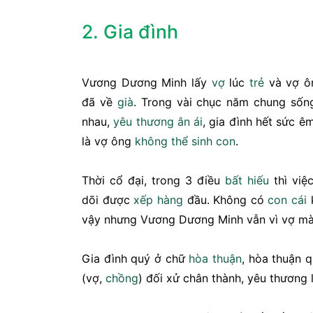
2. Gia đình
Vương Dương Minh lấy
vợ
lúc
trẻ
và vợ ôn
đã về
già
. Trong vài chục năm chung số
nhau,
yêu thương
ân ái
, gia đình hết sức ê
là vợ ông
không thể
sinh con
.
Thời cổ đại, trong 3 điều
bất hiếu
thì việ
dõi được
xếp hàng
đầu. Không có
con cái
k
vậy nhưng Vương Dương Minh vẫn vì vợ mà
Gia đình quý ở chữ
hòa thuận
, hòa thuận q
(vợ,
chồng
) đối xử chân thành, yêu thương 