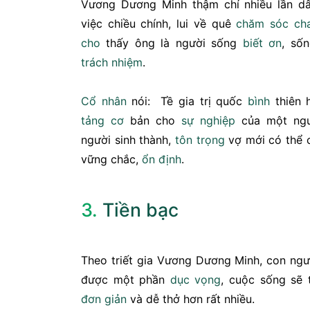
Vương Dương Minh thậm chí nhiều lần dâ
việc chiều chính, lui về quê
chăm sóc
ch
cho
thấy ông là người sống
biết ơn
, số
trách nhiệm
.
Cổ nhân
nói: Tề gia trị quốc
bình
thiên 
tảng
cơ
bản cho
sự nghiệp
của một ng
người sinh thành,
tôn trọng
vợ mới có thể
vững chắc,
ổn định
.
3.
Tiền bạc
Theo triết gia Vương Dương Minh, con ngư
được một phần
dục vọng
, cuộc sống sẽ
đơn giản
và dễ thở hơn rất nhiều.