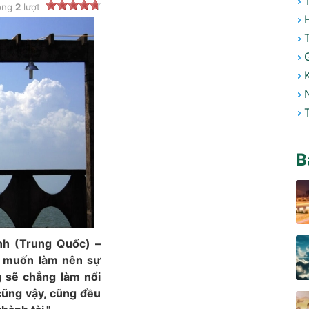
ong
2
lượt
B
inh (Trung Quốc) –
i muốn làm nên sự
g sẽ chẳng làm nổi
 cũng vậy, cũng đều