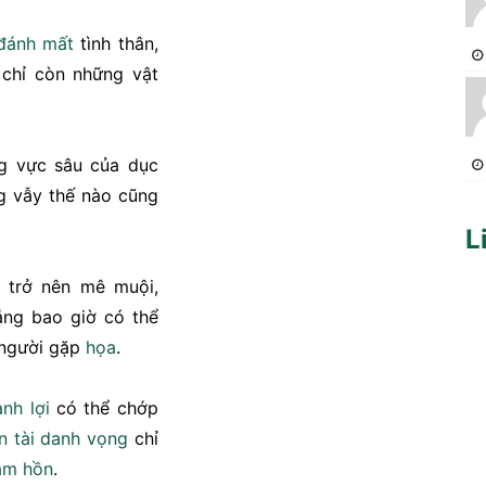
đánh mất
tình thân,
, chỉ còn những vật
g vực sâu của dục
g vẫy thế nào cũng
L
 trở nên mê muội,
ng bao giờ có thể
n người gặp
họa
.
nh lợi
có thể chớp
n
tài
danh vọng
chỉ
âm hồn
.