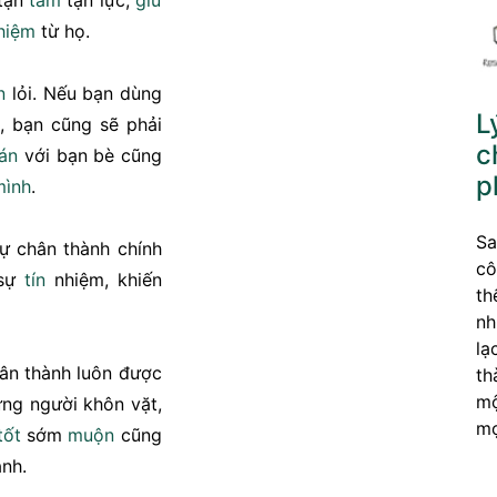
 tận
tâm
tận lực,
giữ
nhiệm
từ họ.
n
lỏi. Nếu bạn dùng
L
, bạn cũng sẽ phải
c
oán
với bạn bè cũng
p
mình
.
Sa
sự chân thành chính
cô
 sự
tín
nhiệm, khiến
th
nh
lạ
ân thành luôn được
th
mộ
ững người khôn vặt,
mọ
tốt
sớm
muộn
cũng
nh.