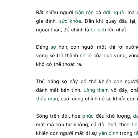
Rất nhiều người
bận rộn
cả
đời người
mà
gia đình,
sức khỏe
. Đến khi quay đầu lại
ngoài thân, đó chính là
bi kịch
lớn nhất.
Đáng
sợ
hơn, con người một khi rơi xuốn
vọng sẽ trở thành
nô lệ
của dục vọng, vùn
khó có thể thoát ra.
Thứ đáng sợ này có thể khiến con người
đánh mất bản tính.
Lòng tham
vô đáy, chẳ
thỏa mãn
, cuối cùng chính nó sẽ khiến co
Sống trên đời, họa
phúc
đều khó lượng,
da
mắt mà hóa hư không, cả đời đuổi theo
tiề
khiến con người mất đi sự
yên bình
trong
t