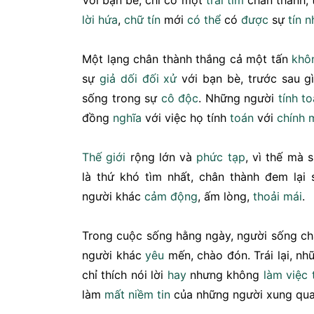
Với bạn bè, chỉ có một
trái tim
chân thành,
lời hứa
,
chữ tín
mới
có thể
có
được
sự
tín 
Một lạng chân thành thắng cả một tấn
khô
sự
giả dối
đối xử
với bạn bè, trước sau gì
sống trong sự
cô độc
. Những người
tính t
đồng
nghĩa
với việc họ tính
toán
với
chính 
Thế giới
rộng lớn và
phức tạp
, vì thế mà 
là thứ khó tìm nhất, chân thành đem lại
người khác
cảm động
, ấm lòng,
thoải mái
.
Trong cuộc sống hằng ngày, người sống ch
người khác
yêu
mến, chào đón. Trái lại, nh
chỉ thích nói lời
hay
nhưng không
làm việc
làm
mất
niềm tin
của những người xung qua