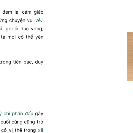
i đem lại cảm giác
hững chuyện
vui vẻ
."
ái gọi là dục vọng,
 ta mới có thể yên
rọng tiền bạc, duy
ý chí
phấn đấu
gây
 cuối cùng cũng trở
 có vị thế trong
xã