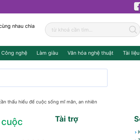
cùng nhau chia
Công nghệ
Làm giàu
Văn hóa nghệ thuật
Tài liệu
cần thấu hiểu để cuộc sống mĩ mãn, an nhiên
Tài trợ
S
ể cuộc