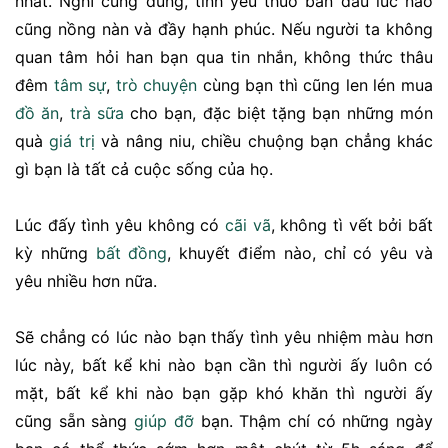
nhất. Nghĩ cũng đúng, tình yêu thuở ban đầu lúc nào
cũng nồng nàn và đầy hạnh phúc. Nếu người ta không
quan tâm hỏi han bạn qua tin nhắn, không thức thâu
đêm
tâm sự
,
trò chuyện
cùng bạn thì cũng len lén mua
đồ ăn
,
trà sữa
cho bạn, đặc biệt tặng bạn những món
quà
giá trị
và nâng niu, chiều chuộng bạn chẳng khác
gì bạn là tất cả cuộc sống của họ.
Lúc đấy tình yêu không có
cãi vã
, không tì vết bởi bất
kỳ những
bất đồng
, khuyết điểm nào, chỉ có yêu và
yêu nhiều hơn nữa.
Sẽ chẳng có lúc nào bạn thấy tình yêu nhiệm màu hơn
lúc này, bất kể khi nào bạn cần thì người ấy luôn có
mặt, bất kể khi nào bạn gặp khó khăn thì người ấy
cũng sẵn sàng
giúp đỡ
bạn. Thậm chí có những ngày