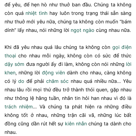
để yêu, để hẹn hò như thuở ban đầu. Chúng ta không
còn quá
nhiệt tình
hay luôn trong trạng thái sẵn sàng
như thuở mới yêu nữa, chúng ta không còn muốn “bám
dính” lấy nhau, nói những lời
ngọt ngào
cùng nhau nữa.
Khi đã yêu nhau quá lâu chúng ta không còn
gọi điện
thoại
cho nhau mỗi ngày, không còn có sức để thức
dậy sớm
đưa người ấy đi làm, không còn nói những
lời
khen
, những lời
động viên
dành cho nhau, càng không
có lý
do
để phải
chăm sóc
nhau quá nhiều nữa… Yêu
nhau lâu rồi mọi thứ đều trở thành thói quen, gặp nhau
như thông lệ hằng tuần, nhắn tin hỏi han nhau vì đó là
trách nhiệm
… Và chúng ta phát hiện ra những điều
không tốt ở nhau, những trận cãi vã, những lúc bất
đồng cũng dần rút hết sự
kiên nhẫn
chúng ta dành cho
nhau.