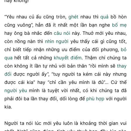
hay không!
“Yêu nhau củ ấu cũng tròn,
ghét
nhau thì
quả
bồ hòn
cũng vuông”, hẳn đã ít nhất một lần bạn nghe
bố mẹ
hay ông bà nhắc đến
câu nói
này. Thuở mới yêu nhau,
còn nồng nàn thì
nhìn người
yêu thấy cái gì cũng tốt,
chỉ biết tiếp nhận những ưu điểm của đối phương,
bỏ
qua
hết tất cả những
khuyết điểm
. Thậm chí chúng ta
còn không ít lần tự nhủ với bản thân “rồi mình sẽ
thay
đổi
được người ấy”, “tuy người ta kém cái này nhưng
được cái kia” hay “chỉ cần yêu mình là đủ”… Cứ thế
người yêu
mình là tuyệt vời nhất, có khi chúng ta đã
phải đôi ba lần thay đổi, dối lòng để
phù hợp
với người
kia.
Người ta nói lúc mới yêu luôn là khoảng thời gian vui