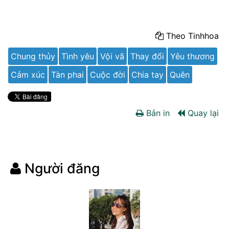
Theo Tinhhoa
Chung thủy
Tình yêu
Vội vã
Thay đổi
Yêu thương
Cảm xúc
Tàn phai
Cuộc đời
Chia tay
Quên
Bản in
Quay lại
Người đăng