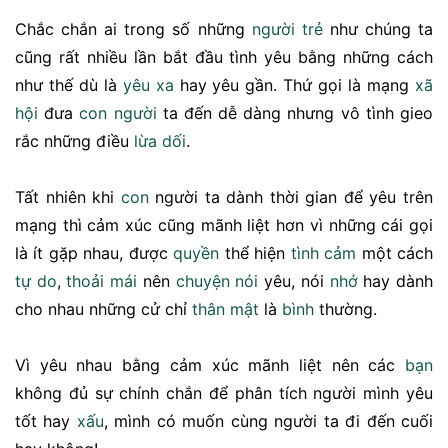
Chắc chắn ai trong số những
người trẻ
như chúng ta
cũng rất nhiều lần bắt đầu tình yêu bằng những cách
như thế dù là
yêu xa
hay yêu gần. Thứ gọi là mạng
xã
hội
đưa
con người
ta đến dễ dàng nhưng vô tình gieo
rắc những điều
lừa dối
.
Tất nhiên khi
con
người ta dành thời gian để yêu trên
mạng thì cảm xúc cũng mãnh liệt hơn vì những cái gọi
là ít gặp nhau, được
quyền
thể hiện
tình cảm
một cách
tự do
,
thoải mái
nên
chuyện nói
yêu, nói
nhớ
hay dành
cho nhau những cử chỉ
thân mật
là
bình
thường.
Vì yêu nhau bằng cảm xúc mãnh liệt nên các
bạn
không đủ sự chính chắn để phân tích người mình yêu
tốt hay
xấu
, mình có muốn cùng người ta đi đến cuối