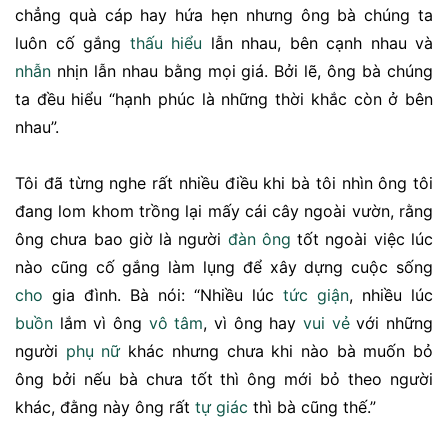
chẳng quà cáp hay hứa hẹn nhưng ông bà chúng ta
luôn cố gắng
thấu hiểu
lẫn nhau, bên cạnh nhau và
nhẫn
nhịn lẫn nhau bằng mọi giá. Bởi lẽ, ông bà chúng
ta đều hiểu “hạnh phúc là những thời khắc còn ở bên
nhau”.
Tôi đã từng nghe rất nhiều điều khi bà tôi nhìn ông tôi
đang lom khom trồng lại mấy cái cây ngoài vườn, rằng
ông chưa bao giờ là người
đàn ông
tốt ngoài việc lúc
nào cũng cố gắng làm lụng để xây dựng cuộc sống
cho
gia đình. Bà nói: “Nhiều lúc
tức giận
, nhiều lúc
buồn
lắm vì ông
vô tâm
, vì ông hay
vui vẻ
với những
người
phụ nữ
khác nhưng chưa khi nào bà muốn bỏ
ông bởi nếu bà chưa tốt thì ông mới bỏ theo người
khác, đằng này ông rất
tự giác
thì bà cũng thế.”