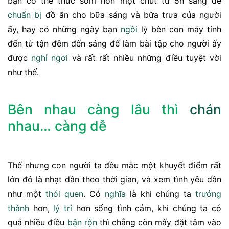
bạn có thể thức sớm hơn một chút từ 5h sáng để
chuẩn bị
đồ ăn cho bữa sáng và bữa trưa của người
ấy, hay có những ngày bạn
ngồi
lỳ bên con máy tính
đến từ tận đêm đến sáng để làm bài tập cho người ấy
được
nghỉ ngơi
và rất rất nhiều những điều tuyệt vời
như thế.
Bên nhau càng lâu thì
chán
nhau… càng dễ
Thế nhưng con người ta đều mắc một khuyết điểm rất
lớn đó là nhạt dần theo thời gian, và xem tình yêu dần
như một
thói quen
. Có
nghĩa
là khi chúng ta
trưởng
thành
hơn,
lý trí
hơn sống tình cảm, khi chúng ta có
quá nhiều điều
bận rộn
thì chẳng còn mấy đặt tâm vào