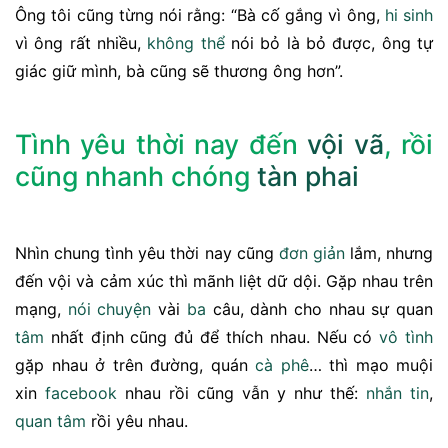
Ông tôi cũng từng nói rằng: “Bà cố gắng vì ông,
hi sinh
vì ông rất nhiều,
không thể
nói bỏ là bỏ được, ông tự
giác giữ mình, bà cũng sẽ thương ông hơn”.
Tình yêu thời nay đến
vội vã
, rồi
cũng nhanh chóng
tàn phai
Nhìn chung tình yêu thời nay cũng
đơn giản
lắm, nhưng
đến vội và cảm xúc thì mãnh liệt dữ dội. Gặp nhau trên
mạng,
nói chuyện
vài
ba
câu, dành cho nhau sự quan
tâm
nhất định cũng đủ để thích nhau. Nếu có
vô tình
gặp nhau ở trên đường, quán
cà phê
… thì mạo muội
xin
facebook
nhau rồi cũng vẫn y như thế:
nhắn tin
,
quan tâm
rồi yêu nhau.