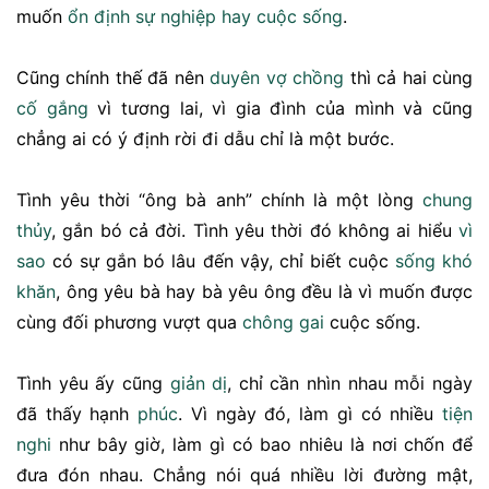
muốn
ổn định
sự nghiệp
hay
cuộc sống
.
Cũng chính thế đã nên
duyên
vợ chồng
thì cả hai cùng
cố gắng
vì tương lai, vì gia đình của mình và cũng
chẳng ai có ý định rời đi dẫu chỉ là một bước.
Tình yêu thời “ông bà anh” chính là một lòng
chung
thủy
, gắn bó cả đời. Tình yêu thời đó không ai hiểu
vì
sao
có sự gắn bó lâu đến vậy, chỉ biết cuộc
sống
khó
khăn
, ông yêu bà hay bà yêu ông đều là vì muốn được
cùng đối phương vượt qua
chông gai
cuộc sống.
Tình yêu ấy cũng
giản dị
, chỉ cần nhìn nhau mỗi ngày
đã thấy hạnh
phúc
. Vì ngày đó, làm gì có nhiều
tiện
nghi
như bây giờ, làm gì có bao nhiêu là nơi chốn để
đưa đón nhau. Chẳng nói quá nhiều lời đường mật,