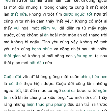
Yêu
nhau rồi
hứa
hẹn trăm năm, cam kết đi cùng người
ta một đời nhưng ai trong chúng ta cũng ít nhất một
lần
thất hứa
, không vì trót tìm
được
người tốt
hơn thì
cũng vì tự nhiên cảm thấy “hết yêu”. Không có một ai
thấy
vui
hoài một
niềm vui
đã diễn ra từ mấy ngày
trước, cũng không ai
ăn
hoài một món ăn cả tháng trời
mà không bị ngấy. Tình yêu cũng vậy, không có tình
yêu nào cũng
hạnh phúc
và nồng nhiệt sau rất nhiều
thời gian
và không ai mãi nồng nàn
yêu người
ta như
thời gian mới
bắt đầu
nữa.
Cuộc đời
vốn dĩ không giống một cuốn
phim
,
hứa hẹn
là
có thể
thực hiện được. Cuộc đời cũng lắm những
người
tốt
, tốt đến mức cứ ngỡ
soái ca
bước ra từ
ngôn
tình
dễ khiến chúng ta xiêu lòng, “có mới nới cũ”. Thấy
rằng những
hiện thực
phũ phàng
đều dàn trải ra trước