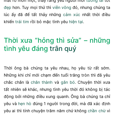
mắt rõ mồn một, thấy rằng yêu người mới
tương lai
tốt
đẹp
hơn. Tuy mọi thứ thì
viễn vông
đó, nhưng chúng ta
lúc ấy đã để tất thảy những
cảm xúc
nhất thời điều
khiển
trái tim
rồi bỏ mặc tình yêu
hiện tại
.
Thời xưa “hỏng thì sửa” – những
tình yêu đáng
trân quý
Thời ông bà chúng ta yêu nhau, họ yêu từ rất sớm.
Những khi chỉ mới chạm đến tuổi trăng tròn thì đã yêu
chắc chắn là
chân thành
và
gắn bó
. Chuyện thời xưa
tất nhiên sẽ khác, nhưng tình yêu thời đó không bị tác
động bởi những điều xung quanh. Ông bà chúng ta chỉ
yêu và
hẹn hò
đúng 1 người trong đời, mà đã xác định
yêu ai thì tính chuyện trăm năm chứ không
chần chừ
vì