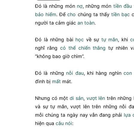
Đó là những món
nợ
, những món
tiền
đầu 
bảo hiểm
. Để
cho
chúng ta thấy
tiền bạc
c
người ta cảm giác
an toàn
.
Đó là những bài
học
về sự
tự mãn
, khi
c
nghĩ rằng
có thể
chiến thắng
tự nhiên và
“không bao giờ chìm”.
Đó là những
nỗi đau
, khi hàng nghìn
con
đình bị
mất
mát.
Nhưng có một
di sản
,
vượt lên
trên những 
và sự tự mãn, vượt lên trên những nỗi 
mỗi chúng ta ngày nay vẫn đang phải
lựa 
hiện qua
câu nói
: