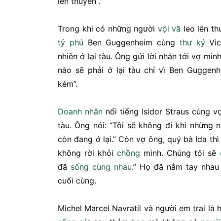
lên thuyền”.
Trong khi có những người
vội vã
leo lên th
tỷ phú
Ben Guggenheim cùng
thư ký
Vic
nhiên ở lại tàu. Ông gửi lời nhắn tới vợ mì
nào sẽ phải ở lại tàu chỉ vì Ben Guggen
kém”.
Doanh nhân
nổi tiếng Isidor Straus cùng vợ
tàu. Ông nói: “Tôi sẽ không đi khi những 
còn đang ở lại.” Còn vợ ông, quý bà Ida thì
không rời khỏi
chồng
mình. Chúng tôi sẽ
đã
sống cùng nhau
.” Họ đã nắm tay nhau
cuối cùng.
Michel Marcel Navratil và người em trai là 