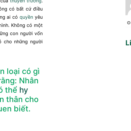
h của
thuyền trưởng
.
hông có bất cứ điều
ông ai có
quyền
yêu
ình. Không có một
ững con người vốn
ỗ cho những người
L
n loại có gì
rằng: Nhân
có thể
hy
n thân cho
en biết.