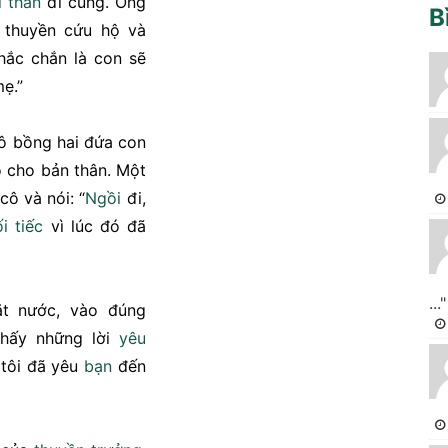
 thân
đi cùng. Ông
B
 thuyền cứu hộ và
chắc chắn là con sẽ
ẹ.”
cô bồng hai đứa con
ỗ cho bản thân. Một
ô và nói: “
Ngồi
đi,
i tiếc
vì lúc đó đã
..."
ặt nước, vào đúng
thấy những lời
yêu
 tôi đã yêu
bạn
đến