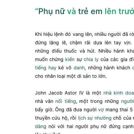
“
Phụ nữ
và
trẻ em
lên trướ
Khi hiệu lệnh đó vang lên, nhiều người đã r
đứng lặng lẽ, chậm rãi dựa lên tay vịn
những điếu thuốc và hút. Nhiều hành kh
muốn chứng
kiến
sự
chia ly
của các gia đì
tiếng
hay
kẻ vô
danh
, những hành khách
cho nhân loại một di sản to lớn.
John Jacob Astor IV là một
nhà
kinh do
nhà văn
nổi tiếng
, một trong những
người
bấy giờ. Ông đã đưa người
vợ
mang thai 5 
thuyền cứu hộ, rồi
lịch sự
nhường
chỗ của 
dàng
nói với hai người phụ nữ đứng cạnh