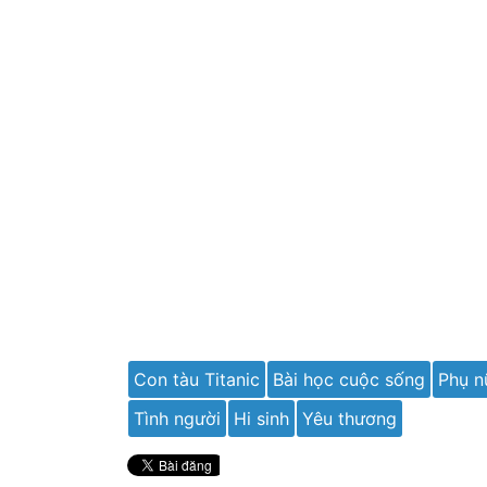
Con tàu Titanic
Bài học cuộc sống
Phụ n
Tình người
Hi sinh
Yêu thương