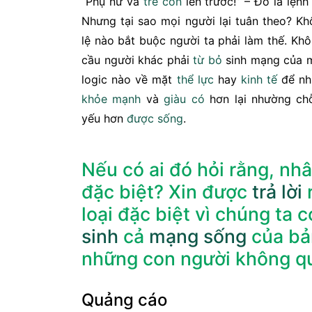
“Phụ nữ và
trẻ con
lên trước!” – Đó là lện
Nhưng tại sao mọi người lại tuân theo? K
lệ nào bắt buộc người ta phải làm thế. Kh
cầu người khác phải
từ bỏ
sinh mạng của m
logic nào về mặt
thể lực
hay
kinh tế
để nh
khỏe mạnh
và
giàu có
hơn lại nhường ch
yếu hơn
được
sống
.
Nếu có ai đó hỏi rằng, nhâ
đặc biệt? Xin được
trả lời
loại đặc biệt vì chúng ta 
sinh
cả
mạng sống
của bả
những con người không qu
Quảng cáo