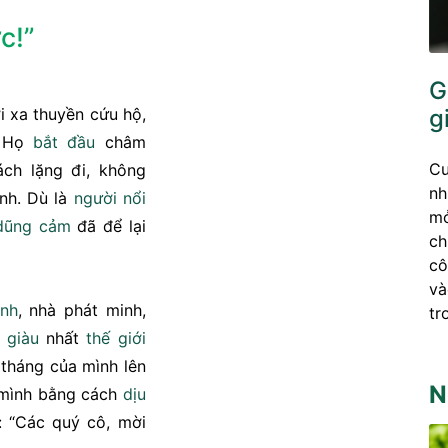
c!”
G
g
ời xa thuyền cứu hộ,
. Họ
bắt đầu
châm
Cu
ách lặng đi, không
nh
nh. Dù là
người nổi
mở
dũng cảm
đã để lại
ch
cô
và
anh
, nhà phát minh,
tr
 giàu
nhất
thế giới
tháng của mình lên
N
mình bằng cách
dịu
: “Các quý cô, mời