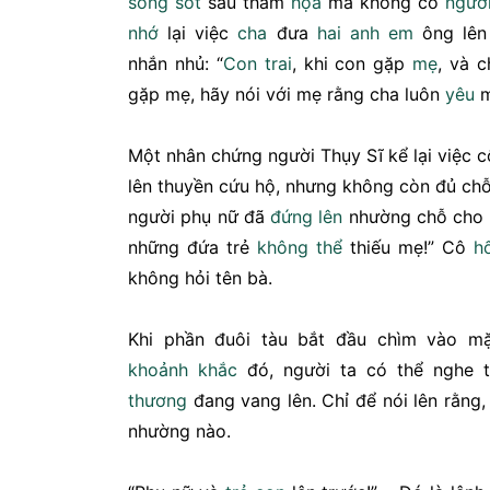
sống sót
sau thảm
họa
mà không có
người
nhớ
lại việc
cha
đưa
hai anh em
ông lên
nhắn nhủ: “
Con trai
, khi con gặp
mẹ
, và 
gặp mẹ, hãy nói với mẹ rằng cha luôn
yêu
m
Một nhân chứng người Thụy Sĩ kể lại việc 
lên thuyền cứu hộ, nhưng không còn đủ ch
người phụ nữ đã
đứng lên
nhường chỗ cho c
những đứa trẻ
không thể
thiếu mẹ!” Cô
hố
không hỏi tên bà.
Khi phần đuôi tàu bắt đầu chìm vào m
khoảnh khắc
đó, người ta có thể nghe 
thương
đang vang lên. Chỉ để nói lên rằng,
nhường nào.