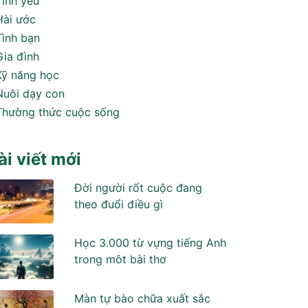
Tình yêu
Hài ước
Tình bạn
Gia đình
Kỹ năng học
Nuôi dạy con
Thường thức cuộc sống
ài viết mới
Đời người rốt cuộc đang
theo đuổi điều gì
Học 3.000 từ vựng tiếng Anh
trong môt bài thơ
Màn tự bào chữa xuất sắc