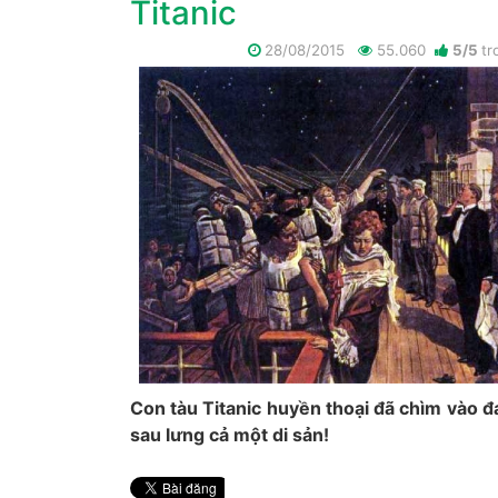
Titanic
28/08/2015
55.060
5
/
5
tr
Con tàu Titanic huyền thoại đã chìm vào đá
sau lưng cả một di sản!