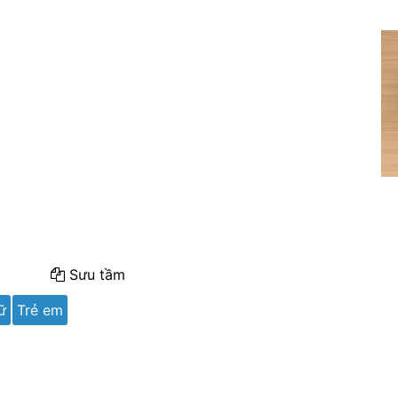
Sưu tầm
ữ
Trẻ em