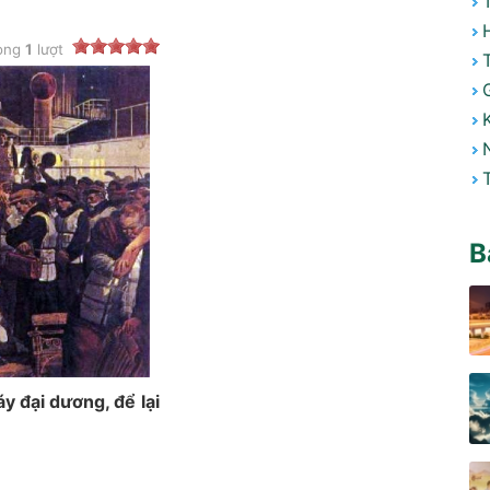
ong
1
lượt
B
y đại dương, để lại