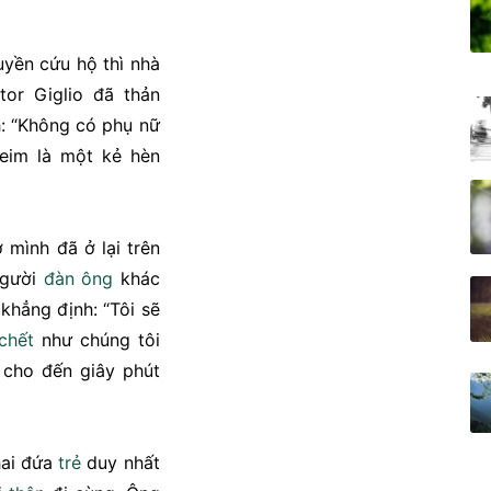
uyền cứu hộ thì nhà
tor Giglio đã thản
nh: “Không có phụ nữ
heim là một kẻ hèn
 mình đã ở lại trên
người
đàn ông
khác
 khẳng định: “Tôi sẽ
chết
như chúng tôi
 cho đến giây phút
hai đứa
trẻ
duy nhất