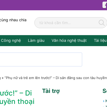
cùng nhau chia
Công nghệ
Làm giàu
Văn hóa nghệ thuật
Tài liệu
g
»
“Phụ nữ và trẻ em lên trước!” – Di sản đằng sau con tàu huyền 
Tài trợ
S
ước!” – Di
uyền thoại