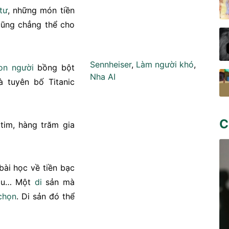
tư
, những món tiền
ũng chẳng thể cho
Sennheiser
,
Làm người khó
,
on người
bồng bột
Nha AI
 tuyên bố Titanic
C
tim, hàng trăm gia
bài học về tiền bạc
đau… Một
di
sản mà
chọn
. Di sản đó thể