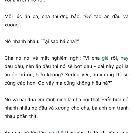
Mỗi lúc ăn cá, cha thường bảo: “Để tao ăn đầu và
xương”.
Nó nhanh nhẩu: “Tại sao hả cha?”
Cha nó nói vẻ mặt nghiêm nghị: “Vì cha
già
rồi,
hay
đau đầu, nên ăn đầu thì nó sẽ bớt đau – cái này gọi là
ăn óc bổ óc, hiểu không? Xương yếu, ăn xương thì sẽ
cứng cáp hơn. Có vậy mà cũng không hiểu hả?”
Nó và hai đứa em đinh ninh là cha nói thật. Đến bữa nó
nhanh nhẩu xẻ đầu và xương cho cha, ba anh em tranh
nhau phần thịt.
Anh em nó lớn lên,
có thể
thay cha đi đò, đi sông, mò