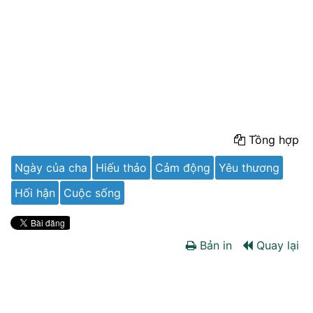
Tồng hợp
Ngày của cha
Hiếu thảo
Cảm động
Yêu thương
Hối hận
Cuộc sống
Bản in
Quay lại