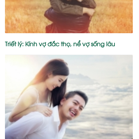
Triết lý: Kính vợ đắc thọ, nể vợ sống lâu