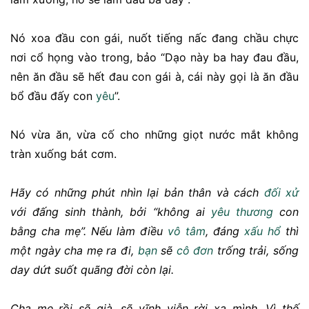
Nó xoa đầu con gái, nuốt tiếng nấc đang chầu chực
nơi cổ họng vào trong, bảo “Dạo này ba hay đau đầu,
nên ăn đầu sẽ hết đau con gái à, cái này gọi là ăn đầu
bổ đầu đấy con
yêu
”.
Nó vừa ăn, vừa cố cho những giọt nước mắt không
tràn xuống bát cơm.
Hãy có những phút nhìn lại bản thân và cách
đối xử
với đấng sinh thành, bởi “không ai
yêu thương
con
bằng cha mẹ”. Nếu làm điều
vô tâm
, đáng
xấu hổ
thì
một ngày cha mẹ ra đi,
bạn
sẽ
cô đơn
trống trải, sống
day dứt suốt quãng đời còn lại.
Cha mẹ rồi sẽ già, sẽ vĩnh viễn rời xa mình. Vì thế