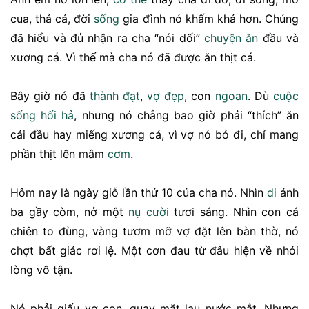
cua, thả cá, đời
sống
gia đình nó khấm khá hơn. Chúng
đã hiểu và đủ nhận ra cha “nói dối”
chuyện ăn
đầu và
xương cá. Vì thế mà cha nó đã được ăn thịt cá.
Bây giờ nó đã
thành đạt
,
vợ
đẹp
, con
ngoan
. Dù
cuộc
sống
hối hả
, nhưng nó chẳng bao giờ phải “thích” ăn
cái đầu hay miếng xương cá, vì vợ nó bỏ đi, chỉ mang
phần thịt lên mâm
cơm
.
Hôm nay là ngày giỗ lần thứ 10 của cha nó. Nhìn
di
ảnh
ba gầy còm, nở một
nụ cười
tươi sáng. Nhìn con cá
chiên to đùng, vàng tươm mỡ vợ đặt lên bàn thờ, nó
chợt bất giác rơi lệ. Một cơn đau từ đâu hiện về nhói
lòng vô tận.
Nó phải giấu vợ con, quay mặt lau nước mắt. Nhưng