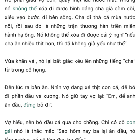
nó
không thể
xóa đi được hình dáng cha già còm cõi,
xiêu vẹo bước đi bên sông. Cha đi thả cá mùa nước
nổi, rồi sau đó là những trận thương hàn triền miên
hành hạ ông. Nó không thể xóa đi được cái ý nghĩ “nếu
cha ăn nhiều thịt hơn, thì đã không già yếu như thế”.
Vừa khấn vái, nó lại bất giác kêu lên những tiếng “cha”
từ trong cổ họng.
Đến lúc ra bàn ăn. Nhìn vợ đang xẻ thịt con cá, để bỏ
đi phần đầu và xương. Nó giữ tay vợ lại: “Em, để anh
ăn đầu,
đừng
bỏ đi”.
Vợ hiểu, nên bỏ đầu cá qua cho chồng. Chỉ có cô
con
gái
nhỏ là thắc mắc “Sao hôm nay ba lại ăn đầu, nó
lắm xương, nó sẽ làm đau ba đấy”.