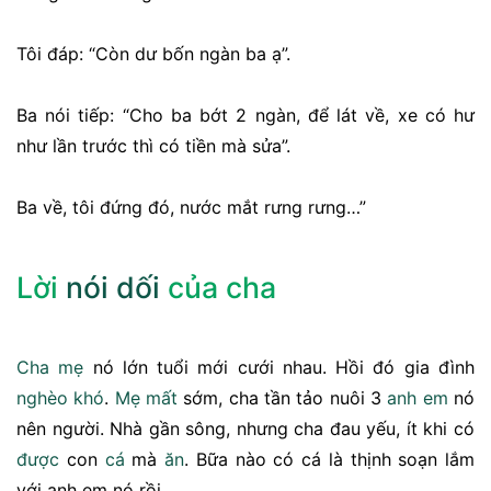
Tôi đáp: “Còn dư bốn ngàn ba ạ”.
Ba nói tiếp: “Cho ba bớt 2 ngàn, để lát về, xe có hư
như lần trước thì có tiền mà sửa”.
Ba về, tôi đứng đó, nước mắt rưng rưng…”
Lời
nói dối
của cha
Cha mẹ
nó lớn tuổi mới cưới nhau. Hồi đó gia đình
nghèo khó
.
Mẹ
mất
sớm, cha tần tảo nuôi 3
anh em
nó
nên người. Nhà gần sông, nhưng cha đau yếu, ít khi có
được
con
cá
mà
ăn
. Bữa nào có cá là thịnh soạn lắm
với anh em nó rồi.