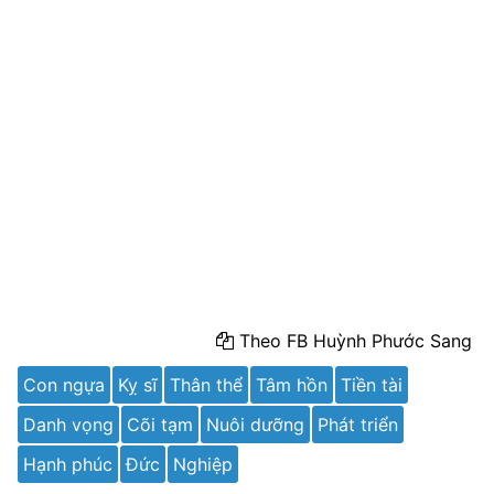
Theo FB Huỳnh Phước Sang
Con ngựa
Kỵ sĩ
Thân thể
Tâm hồn
Tiền tài
Danh vọng
Cõi tạm
Nuôi dưỡng
Phát triển
Hạnh phúc
Đức
Nghiệp