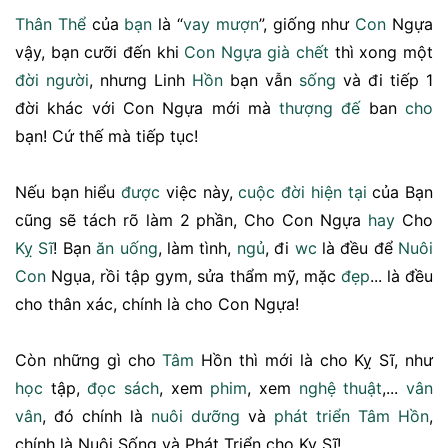
Thân Thể
của
bạn
là “
vay mượn
”, giống như
Con
Ngựa
vậy, bạn cưỡi đến khi
Con Ngựa
già
chết
thì xong một
đời người
, nhưng Linh
Hồn
bạn vẫn
sống
và đi tiếp 1
đời khác với Con Ngựa mới mà
thượng đế
ban
cho
bạn! Cứ thế mà tiếp tục!
Nếu bạn hiểu
được
việc này,
cuộc đời
hiện tại
của Bạn
cũng sẽ tách rõ làm 2 phần, Cho Con Ngựa
hay
Cho
Kỵ Sĩ
! Bạn
ăn uống
, làm tình,
ngủ
, đi
wc
là đều để
Nuôi
Con
Ngụa, rồi tập gym, sửa thẩm mỹ, mặc
đẹp
... là đều
cho thân xác, chính là cho Con Ngựa!
Còn những gì cho
Tâm
Hồn thì mới là cho Kỵ Sĩ, như
học
tập,
đọc sách
, xem
phim
, xem
nghệ thuật
,...
vân
vân
, đó chính là
nuôi dưỡng
và
phát triển
Tâm Hồn
,
chính là Nuôi Sống và Phát Triển cho Kỵ Sĩ!