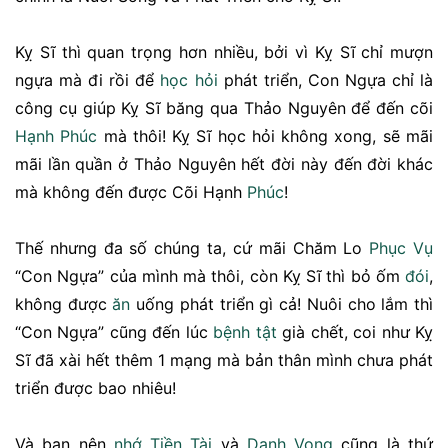
Kỵ Sĩ thì quan trọng hơn nhiều, bởi vì Kỵ Sĩ chỉ mượn
ngựa mà đi rồi để
học hỏi
phát triển, Con Ngựa chỉ là
công cụ giúp Kỵ Sĩ băng qua Thảo Nguyên để đến cõi
Hạnh Phúc
mà thôi! Kỵ Sĩ học hỏi không xong, sẽ mãi
mãi lần quần ở Thảo Nguyên hết đời này đến đời khác
mà không đến được Cõi Hạnh
Phúc
!
Thế nhưng đa số chúng ta, cứ mãi Chăm Lo
Phục Vụ
“Con Ngựa” của mình mà thôi, còn Kỵ Sĩ thì bỏ ốm
đói
,
không được
ăn
uống phát triển gì cả! Nuôi cho lắm thì
“Con Ngựa” cũng đến lúc
bệnh tật
già chết, coi như Kỵ
Sĩ đã xài hết thêm 1 mạng mà bản thân mình chưa phát
triển được bao nhiêu!
Và bạn nên
nhớ
Tiền
Tài
và
Danh Vọng
cũng là thứ