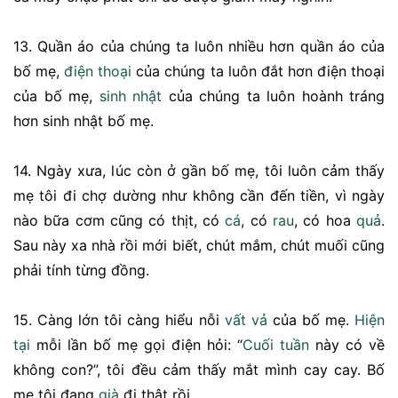
13. Quần áo của chúng ta luôn nhiều hơn quần áo của
bố mẹ,
điện thoại
của chúng ta luôn đắt hơn điện thoại
của bố mẹ,
sinh nhật
của chúng ta luôn hoành tráng
hơn sinh nhật bố mẹ.
14. Ngày xưa, lúc còn ở gần bố mẹ, tôi luôn cảm thấy
mẹ tôi đi chợ dường như không cần đến tiền, vì ngày
nào bữa cơm cũng có thịt, có
cá
, có
rau
, có hoa
quả
.
Sau này xa nhà rồi mới biết, chút mắm, chút muối cũng
phải tính từng đồng.
15. Càng lớn tôi càng hiểu nỗi
vất vả
của bố mẹ.
Hiện
tại
mỗi lần bố mẹ gọi điện hỏi: “
Cuối tuần
này có về
không con?”, tôi đều cảm thấy mắt mình cay cay. Bố
mẹ tôi đang
già
đi thật rồi.