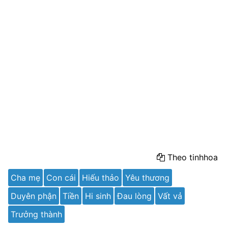
Theo tinhhoa
Cha mẹ
Con cái
Hiếu thảo
Yêu thương
Duyên phận
Tiền
Hi sinh
Đau lòng
Vất vả
Trưởng thành