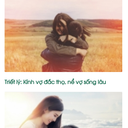
Triết lý: Kính vợ đắc thọ, nể vợ sống lâu