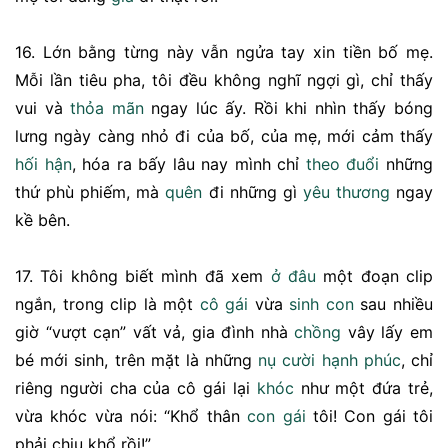
16. Lớn bằng từng này vẫn ngửa tay xin tiền bố mẹ.
Mỗi lần tiêu pha, tôi đều không nghĩ ngợi gì, chỉ thấy
vui và
thỏa mãn
ngay lúc ấy. Rồi khi nhìn thấy bóng
lưng ngày càng nhỏ đi của bố, của mẹ, mới cảm thấy
hối hận
, hóa ra bấy lâu nay mình chỉ
theo đuổi
những
thứ phù phiếm, mà
quên
đi những gì
yêu thương
ngay
kề bên.
17. Tôi không biết mình đã xem
ở đâu
một đoạn clip
ngắn, trong clip là một
cô gái
vừa
sinh con
sau nhiều
giờ “vượt cạn” vất vả, gia đình nhà
chồng
vây lấy em
bé mới sinh, trên mặt là những
nụ cười
hạnh phúc
, chỉ
riêng người cha của cô gái lại
khóc
như một đứa trẻ,
vừa khóc vừa nói: “Khổ thân
con gái
tôi! Con gái tôi
phải chịu khổ rồi!”.