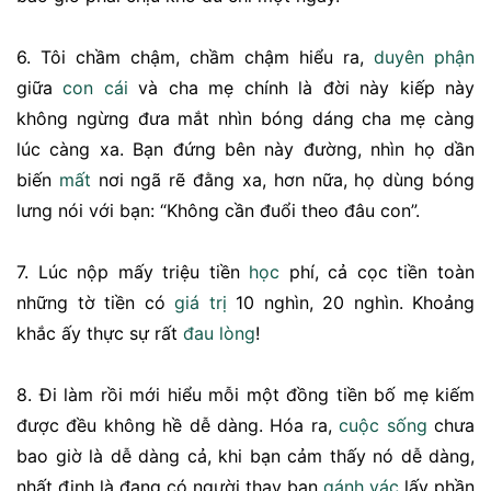
6. Tôi chầm chậm, chầm chậm hiểu ra,
duyên phận
giữa
con cái
và cha mẹ chính là đời này kiếp này
không ngừng đưa mắt nhìn bóng dáng cha mẹ càng
lúc càng xa. Bạn đứng bên này đường, nhìn họ dần
biến
mất
nơi ngã rẽ đằng xa, hơn nữa, họ dùng bóng
lưng nói với bạn: “Không cần đuổi theo đâu con”.
7. Lúc nộp mấy triệu tiền
học
phí, cả cọc tiền toàn
những tờ tiền có
giá trị
10 nghìn, 20 nghìn. Khoảng
khắc ấy thực sự rất
đau lòng
!
8. Đi làm rồi mới hiểu mỗi một đồng tiền bố mẹ kiếm
được đều không hề dễ dàng. Hóa ra,
cuộc sống
chưa
bao giờ là dễ dàng cả, khi bạn cảm thấy nó dễ dàng,
nhất định là đang có người thay bạn
gánh vác
lấy phần