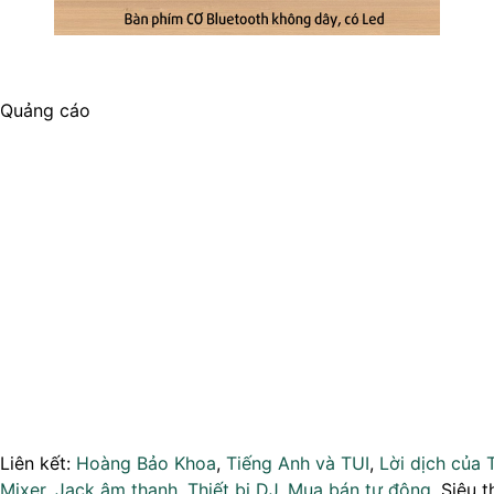
Quảng cáo
Liên kết:
Hoàng Bảo Khoa
,
Tiếng Anh và TUI
,
Lời dịch của 
Mixer
,
Jack âm thanh
,
Thiết bị DJ
,
Mua bán tự động
, Siêu t