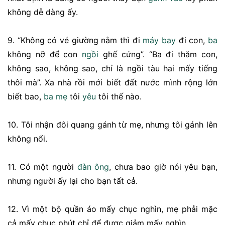
không dễ dàng ấy.
9. “Không có vé giường nằm thì đi
máy bay
đi con,
ba
không nỡ để con
ngồi
ghế cứng”. “Ba đi thăm con,
không sao, không sao, chỉ là ngồi tàu hai mấy tiếng
thôi mà”. Xa nhà rồi mới biết đất nước mình rộng lớn
biết bao,
ba mẹ
tôi
yêu
tôi thế nào.
10. Tôi nhận đôi quang gánh từ mẹ, nhưng tôi gánh lên
không nổi.
11. Có một người
đàn ông
, chưa bao giờ nói yêu bạn,
nhưng người ấy lại cho bạn tất cả.
12. Vì một bộ quần áo mấy chục nghìn, mẹ phải mặc
cả mấy chục phút chỉ để được giảm mấy nghìn.