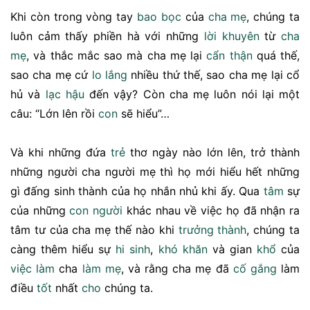
Khi còn trong vòng tay
bao bọc
của
cha mẹ
, chúng ta
luôn cảm thấy phiền hà với những
lời khuyên
từ
cha
mẹ
, và thắc mắc sao mà cha mẹ lại
cẩn thận
quá thế,
sao cha mẹ cứ
lo lắng
nhiều thứ thế, sao cha mẹ lại cổ
hủ và
lạc hậu
đến vậy? Còn cha mẹ luôn nói lại một
câu: “Lớn lên rồi
con
sẽ hiểu”…
Và khi những đứa
trẻ
thơ ngày nào lớn lên, trở thành
những người cha người mẹ thì họ mới hiểu hết những
gì đấng sinh thành của họ nhắn nhủ khi ấy. Qua
tâm
sự
của những
con người
khác nhau về việc họ đã nhận ra
tâm tư của cha mẹ thế nào khi
trưởng thành
, chúng ta
càng thêm hiểu sự
hi sinh
,
khó khăn
và gian
khổ
của
việc làm
cha
làm mẹ
, và rằng cha mẹ đã
cố gắng
làm
điều
tốt
nhất
cho
chúng ta.