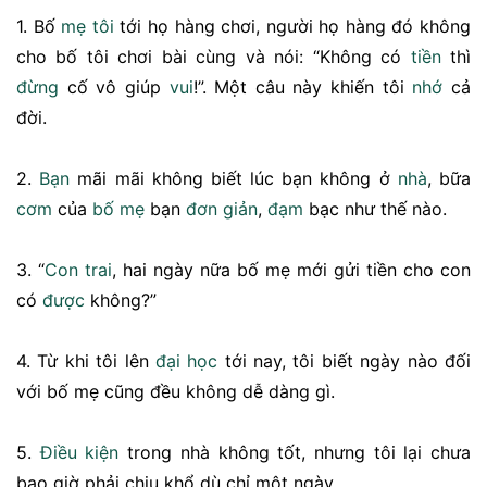
1. Bố
mẹ tôi
tới họ hàng chơi, người họ hàng đó không
cho bố tôi chơi bài cùng và nói: “Không có
tiền
thì
đừng
cố vô giúp
vui
!”. Một câu này khiến tôi
nhớ
cả
đời.
2.
Bạn
mãi mãi không biết lúc bạn không ở
nhà
, bữa
cơm
của
bố mẹ
bạn
đơn giản
,
đạm
bạc như thế nào.
3. “
Con trai
, hai ngày nữa bố mẹ mới gửi tiền cho con
có
được
không?”
4. Từ khi tôi lên
đại học
tới nay, tôi biết ngày nào đối
với bố mẹ cũng đều không dễ dàng gì.
5.
Điều kiện
trong nhà không tốt, nhưng tôi lại chưa
bao giờ phải chịu khổ dù chỉ một ngày.