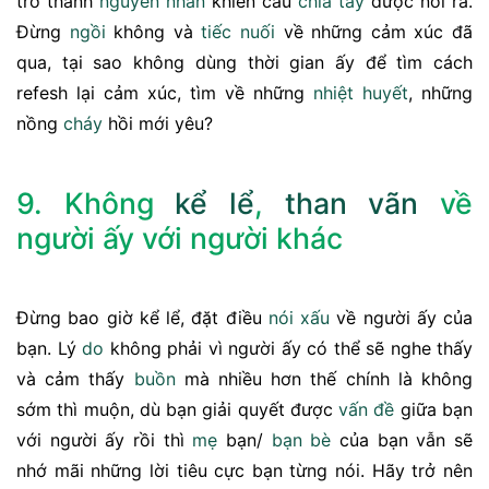
trở thành
nguyên nhân
khiến câu
chia tay
được nói ra.
Đừng
ngồi
không và
tiếc nuối
về những cảm xúc đã
qua, tại sao không dùng thời gian ấy để tìm cách
refesh lại cảm xúc, tìm về những
nhiệt huyết
, những
nồng
cháy
hồi mới yêu?
9. Không
kể lể
,
than vãn
về
người ấy với người khác
Đừng bao giờ kể lể, đặt điều
nói xấu
về người ấy của
bạn. Lý
do
không phải vì người ấy có thể sẽ nghe thấy
và cảm thấy
buồn
mà nhiều hơn thế chính là không
sớm thì muộn, dù bạn giải quyết được
vấn đề
giữa bạn
với người ấy rồi thì
mẹ
bạn/
bạn bè
của bạn vẫn sẽ
nhớ mãi những lời tiêu cực bạn từng nói. Hãy trở nên