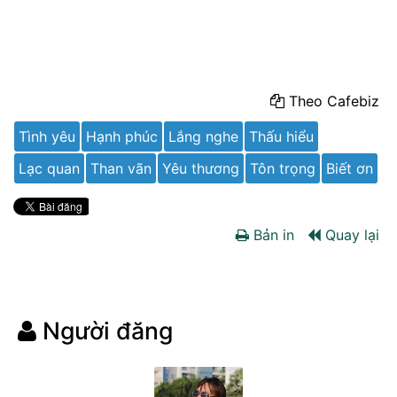
Theo Cafebiz
Tình yêu
Hạnh phúc
Lắng nghe
Thấu hiểu
Lạc quan
Than vãn
Yêu thương
Tôn trọng
Biết ơn
Bản in
Quay lại
Người đăng