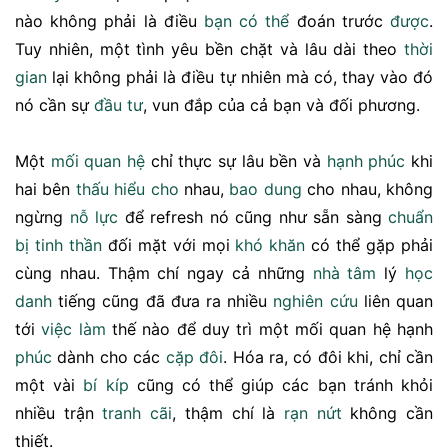
nào không phải là điều
bạn
có thể
đoán trước
được
.
Tuy nhiên, một tình yêu bền chặt và lâu dài theo
thời
gian
lại không phải là điều tự nhiên mà có, thay vào đó
nó cần sự
đầu tư
, vun đắp của cả bạn và đối phương.
Một
mối quan hệ
chỉ thực sự lâu bền và
hạnh phúc
khi
hai bên
thấu hiểu
cho
nhau,
bao dung
cho nhau, không
ngừng
nỗ lực
để refresh nó cũng như sẵn sàng
chuẩn
bị
tinh thần
đối mặt với mọi
khó khăn
có thể gặp phải
cùng nhau. Thậm chí ngay cả những
nhà
tâm
lý
học
danh
tiếng cũng đã đưa ra nhiều
nghiên cứu
liên quan
tới
việc làm
thế nào để duy trì một mối quan hệ hạnh
phúc
dành cho các
cặp đôi
. Hóa ra, có đôi khi, chỉ cần
một vài
bí kíp
cũng có thể giúp các bạn tránh khỏi
nhiều trận
tranh cãi
, thậm chí là
rạn nứt
không cần
thiết.