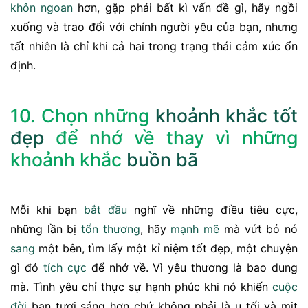
khôn ngoan
hơn, gặp phải bất kì vấn đề gì, hãy ngồi
xuống và trao đổi với chính người yêu của bạn, nhưng
tất nhiên là chỉ khi cả hai trong trạng thái cảm xúc ổn
định.
10. Chọn những
khoảnh khắc
tốt
đẹp
để nhớ về thay vì những
khoảnh khắc
buồn bã
Mỗi khi bạn
bắt đầu
nghĩ về những điều tiêu cực,
những lần bị
tổn thương
, hãy
mạnh mẽ
mà vứt bỏ nó
sang
một bên, tìm lấy một kỉ niệm tốt đẹp, một chuyện
gì đó
tích cực
để nhớ về. Vì yêu thương là bao dung
mà. Tình yêu chỉ thực sự hạnh phúc khi nó khiến
cuộc
đời
bạn tươi sáng hơn chứ không phải là u tối và mịt