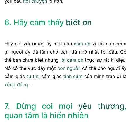
yêu cầu
nói chuyện
kĩ hơn.
6. Hãy cảm thấy
biết ơn
Hãy nói với người ấy một câu
cảm ơn
vì tất cả những
gì người ấy đã làm cho bạn, dù nhỏ nhặt tới đâu. Có
thể bạn chưa biết nhưng
lời cảm ơn
thực sự rất kì diệu.
Nó có thể vực dậy một
con người
, có thể cho người ấy
cảm giác
tự tin
, cảm giác
tình cảm
của mình trao đi là
xứng đáng
...
7. Đừng coi mọi
yêu thương
,
quan tâm là hiển nhiên