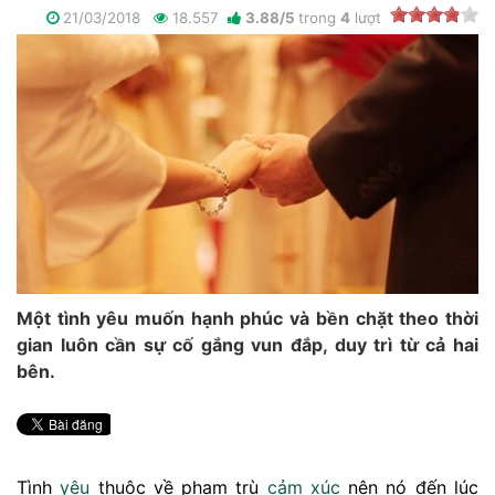
21/03/2018
18.557
3.88
/
5
trong
4
lượt
Một tình yêu muốn hạnh phúc và bền chặt theo thời
gian luôn cần sự cố gắng vun đắp, duy trì từ cả hai
bên.
Tình
yêu
thuộc về phạm trù
cảm xúc
nên nó đến lúc