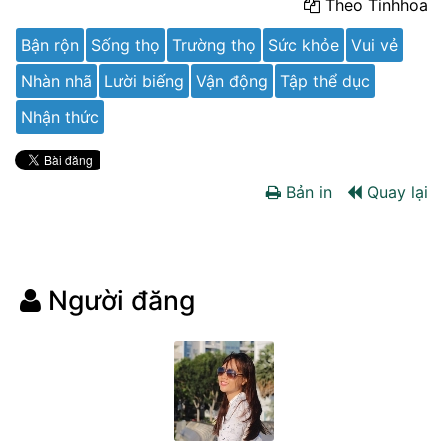
Theo Tinhhoa
Bận rộn
Sống thọ
Trường thọ
Sức khỏe
Vui vẻ
Nhàn nhã
Lười biếng
Vận động
Tập thể dục
Nhận thức
Bản in
Quay lại
Người đăng