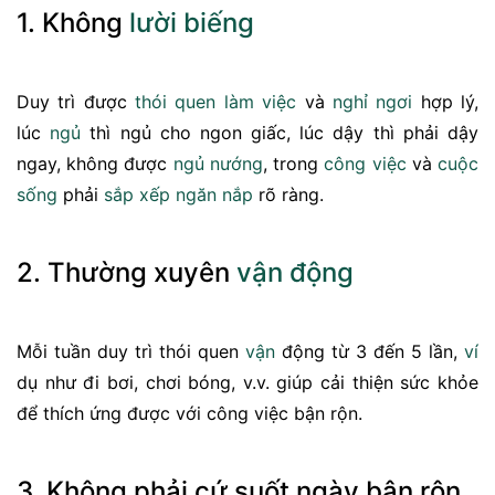
1. Không
lười biếng
Duy trì được
thói quen
làm việc
và
nghỉ ngơi
hợp lý,
lúc
ngủ
thì ngủ cho ngon giấc, lúc dậy thì phải dậy
ngay, không được
ngủ nướng
, trong
công việc
và
cuộc
sống
phải
sắp xếp
ngăn nắp
rõ ràng.
2. Thường xuyên
vận động
Mỗi tuần duy trì thói quen
vận
động từ 3 đến 5 lần,
ví
dụ như đi bơi, chơi bóng, v.v. giúp cải thiện sức khỏe
để thích ứng được với công việc bận rộn.
3. Không phải cứ suốt ngày bận rộn