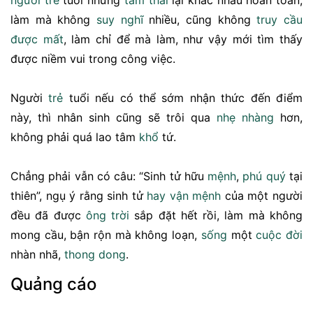
làm mà không
suy nghĩ
nhiều, cũng không
truy cầu
được mất
, làm chỉ để mà làm, như vậy mới tìm thấy
được niềm vui trong công việc.
Người
trẻ
tuổi nếu có thể sớm nhận thức đến điểm
này, thì nhân sinh cũng sẽ trôi qua
nhẹ nhàng
hơn,
không phải quá lao tâm
khổ
tứ.
Chẳng phải vẫn có câu: “Sinh tử hữu
mệnh
,
phú quý
tại
thiên”, ngụ ý rằng sinh tử
hay
vận mệnh
của một người
đều đã được
ông trời
sắp đặt hết rồi, làm mà không
mong cầu, bận rộn mà không loạn,
sống
một
cuộc đời
nhàn nhã,
thong dong
.
Quảng cáo