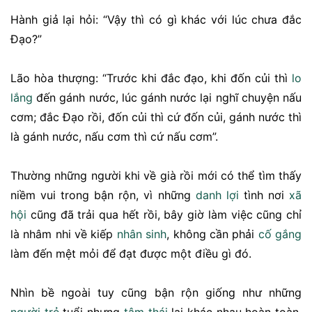
Hành giả lại hỏi: “Vậy thì có gì khác với lúc chưa đắc
Đạo?”
Lão hòa thượng: “Trước khi đắc đạo, khi đốn củi thì
lo
lắng
đến gánh nước, lúc gánh nước lại nghĩ chuyện nấu
cơm; đắc Đạo rồi, đốn củi thì cứ đốn củi, gánh nước thì
là gánh nước, nấu cơm thì cứ nấu cơm”.
Thường những người khi về già rồi mới có thể tìm thấy
niềm vui trong bận rộn, vì những
danh lợi
tình nơi
xã
hội
cũng đã trải qua hết rồi, bây giờ làm việc cũng chỉ
là nhâm nhi về kiếp
nhân sinh
, không cần phải
cố gắng
làm đến mệt mỏi để đạt được một điều gì đó.
Nhìn bề ngoài tuy cũng bận rộn giống như những
người trẻ
tuổi nhưng
tâm thái
lại khác nhau hoàn toàn,