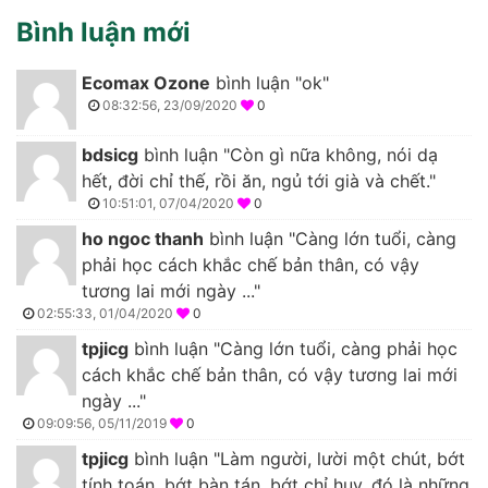
Bình luận mới
Ecomax Ozone
bình luận "ok"
08:32:56, 23/09/2020
0
bdsicg
bình luận "Còn gì nữa không, nói dạ
hết, đời chỉ thế, rồi ăn, ngủ tới già và chết."
10:51:01, 07/04/2020
0
ho ngoc thanh
bình luận "Càng lớn tuổi, càng
phải học cách khắc chế bản thân, có vậy
tương lai mới ngày ..."
02:55:33, 01/04/2020
0
tpjicg
bình luận "Càng lớn tuổi, càng phải học
cách khắc chế bản thân, có vậy tương lai mới
ngày ..."
09:09:56, 05/11/2019
0
tpjicg
bình luận "Làm người, lười một chút, bớt
tính toán, bớt bàn tán, bớt chỉ huy, đó là những