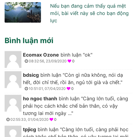
Nếu bạn đang cảm thấy quá mệt
mỏi, bài viết này sẽ cho bạn động
lực
Bình luận mới
Ecomax Ozone
bình luận "ok"
08:32:56, 23/09/2020
0
bdsicg
bình luận "Còn gì nữa không, nói dạ
hết, đời chỉ thế, rồi ăn, ngủ tới già và chết."
10:51:01, 07/04/2020
0
ho ngoc thanh
bình luận "Càng lớn tuổi, càng
phải học cách khắc chế bản thân, có vậy
tương lai mới ngày ..."
02:55:33, 01/04/2020
0
tpjicg
bình luận "Càng lớn tuổi, càng phải học
cách khắc chế bản thân, có vậy tương lai mới