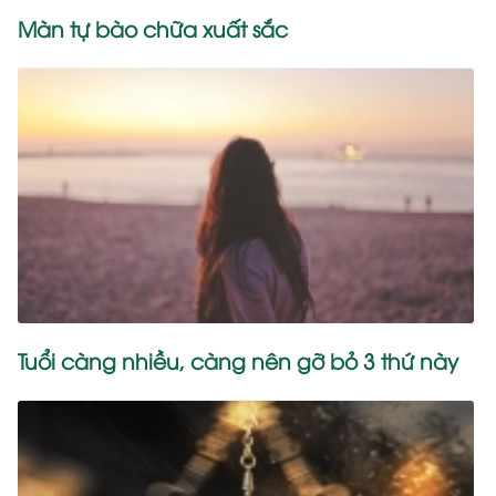
Màn tự bào chữa xuất sắc
Tuổi càng nhiều, càng nên gỡ bỏ 3 thứ này