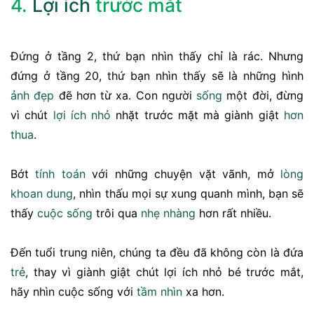
4.
Lợi ích
trước mắt
Đứng ở tầng 2, thứ bạn nhìn thấy chỉ là rác. Nhưng
đứng ở tầng 20, thứ bạn nhìn thấy sẽ là những hình
ảnh đẹp
đẽ hơn từ xa. Con người
sống
một đời, đừng
vì chút
lợi ích nhỏ
nhặt trước mặt mà giành giật
hơn
thua
.
Bớt
tính toán
với những chuyện vặt vãnh, mở
lòng
khoan dung
, nhìn thấu mọi sự xung quanh mình, bạn sẽ
thấy
cuộc sống
trôi qua
nhẹ nhàng
hơn rất nhiều.
Đến tuổi trung niên, chúng ta đều đã không còn là đứa
trẻ
, thay vì giành giật chút lợi ích nhỏ bé trước mắt,
hãy nhìn cuộc sống với
tầm nhìn
xa hơn.