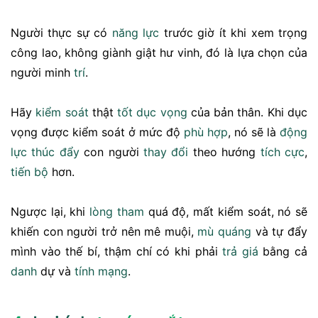
Người thực sự có
năng lực
trước giờ ít khi xem trọng
công lao, không giành giật hư vinh, đó là lựa chọn của
người minh
trí
.
Hãy
kiểm soát
thật
tốt
dục vọng
của bản thân. Khi dục
vọng được kiểm soát ở mức độ
phù hợp
, nó sẽ là
động
lực
thúc đẩy
con người
thay đổi
theo hướng
tích cực
,
tiến bộ
hơn.
Ngược lại, khi
lòng tham
quá độ, mất kiểm soát, nó sẽ
khiến con người trở nên mê muội,
mù quáng
và tự đẩy
mình vào thế bí, thậm chí có khi phải
trả giá
bằng cả
danh
dự và
tính mạng
.