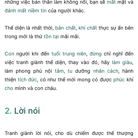
những việc bản thân làm không nổi, bạn sẽ
mất
mặt và
đánh mất
niềm tin
của người khác.
Thể diện là nhất thời,
bản chất
,
khí chất
thực sự ẩn bên
trong mới là thứ
tồn tại
mãi mãi.
Con
người khi đến
tuổi trung niên
,
đừng
chỉ nghĩ đến
việc tranh giành thể diện, thay vào đó, hãy
làm giàu
,
làm phong phú nội
tâm
,
tu
dưỡng
nhân cách
, hành
thiện
tích đức
, có như thế mới mong có được
phúc
khí
cho
mình và con cháu.
2.
Lời nói
Tranh giành lời nói, cho dù chiếm được thế thượng