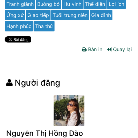
Tranh giành
Buông bỏ
Hư vinh
Thể diện
Lợi ích
Ứng xử
Giao tiếp
Tuổi trung niên
Gia đình
Hạnh phúc
Tha thứ
Bản in
Quay lại
Người đăng
Nguyễn Thị Hồng Đào