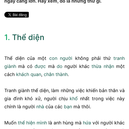
ngày càng lớn. Hãy xem, đó là những thứ gì.
1.
Thể diện
Thể diện của một
con người
không phải thứ
tranh
giành
mà có
được
mà
do
người khác
thừa nhận
một
cách
khách quan
,
chân thành
.
Tranh giành thể diện, làm những việc khiến bản thân và
gia đình khó xử, người chịu
khổ
nhất trong việc này
chính là người
nhà
của các
bạn
mà thôi.
Muốn
thể hiện mình
là anh hùng mà
hứa
với người khác