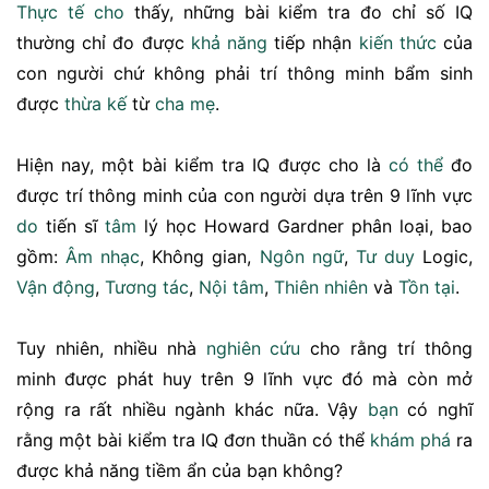
Thực tế
cho
thấy, những bài kiểm tra đo chỉ số IQ
thường chỉ đo được
khả năng
tiếp nhận
kiến thức
của
con người chứ không phải trí thông minh bẩm sinh
được
thừa kế
từ
cha mẹ
.
Hiện nay, một bài kiểm tra IQ được cho là
có thể
đo
được trí thông minh của con người dựa trên 9 lĩnh vực
do
tiến sĩ
tâm
lý học Howard Gardner phân loại, bao
gồm:
Âm nhạc
, Không gian,
Ngôn ngữ
,
Tư duy
Logic,
Vận động
,
Tương tác
,
Nội tâm
,
Thiên nhiên
và
Tồn tại
.
Tuy nhiên, nhiều nhà
nghiên cứu
cho rằng trí thông
minh được phát huy trên 9 lĩnh vực đó mà còn mở
rộng ra rất nhiều ngành khác nữa. Vậy
bạn
có nghĩ
rằng một bài kiểm tra IQ đơn thuần có thể
khám phá
ra
được khả năng tiềm ẩn của bạn không?