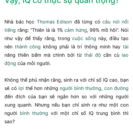
Vậy, IQ có thực sự quan trọng?
Nhà bác học
Thomas Edison
đã từng có
câu nói
nổi
tiếng
rằng: “Thiên là là 1%
cảm hứng
, 99% mồ hôi”. Nói
như vậy để thấy rằng, trong
cuộc sống
này, điều tạo
nên
thành công
không phải là trí thông minh hay
tài
năng thiên bẩm mà chính bởi từ
thái độ
cần cù
lao
động
của mỗi người.
Không thể phủ nhận rằng, sinh ra với chỉ số IQ cao, bạn
sẽ có
lợi
thế hơn những
người bình thường
,
con đường
đến đích của bạn sẽ ngắn hơn so với những người
xung quanh. Nhưng nếu bạn chỉ sinh ra như một con
người
bình thường
với một chỉ số IQ trung bình thì
sao?