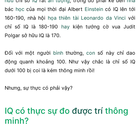
hữu
chỉ số
IQ
rất
ấn tượng
, trong đó phải kể đến
nhà
bác
học
của mọi thời đại Albert
Einstein
có IQ lên tới
160-190, nhà hội
họa
thiên tài
Leonardo da Vinci
với
chỉ số IQ là 180-190
hay
kiện tướng cờ vua Judit
Polgar sở hữu IQ là 170.
Đối với một người
bình
thường,
con
số này chỉ dao
động quanh khoảng 100. Như vậy chắc là chỉ số IQ
dưới 100 bị coi là kém thông minh rồi!
Nhưng, sự thực có phải vậy?
IQ có thực sự đo
được
trí
thông
minh?