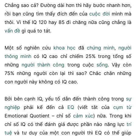
Chẳng sao cả? Đường dài hơn thì hãy bước nhanh hơn,
rồi bạn cũng tìm thấy đích đến của
cuộc đời
mình mà
thôi. Vì thế IQ 120 hay 85 đi chăng nữa cũng chẳng là
vấn đề
gì quá to tát.
Một số nghiên cứu
khoa học
đã
chứng minh
,
người
thông minh
có IQ cao chỉ chiếm 25% trong tổng số
những
người thành công
trong cuộc
sống
. Vậy còn
75% những người còn lại thì sao? Chắc chắn những
con người này không có IQ cao.
Bởi bên cạnh IQ, yếu tố dẫn đến thành công trong
sự
nghiệp
phải kể đến cả
EQ
(viết tắt của
cụm từ
Emotional Quotient – chỉ số
cảm xúc
) nữa. Trong khi
chỉ số IQ có thể đánh giá được phần nào năng lực
trí
tuệ
và tư duy của một con người thì EQ có thể giúp