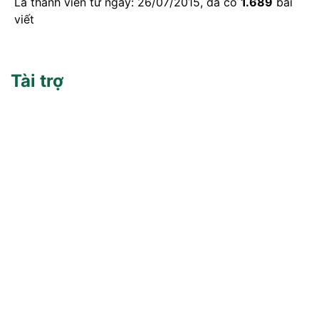
Là thành viên từ ngày: 26/07/2015, đã có
1.689
bài
viết
Tài trợ