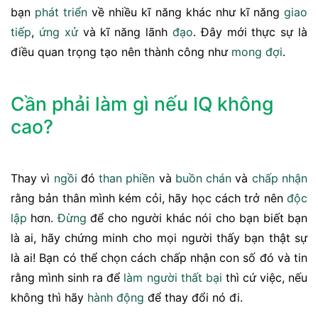
bạn
phát triển
về nhiều kĩ năng khác như kĩ năng
giao
tiếp
,
ứng xử
và kĩ năng lãnh
đạo
. Đây mới thực sự là
điều quan trọng tạo nên thành công như
mong đợi
.
Cần phải làm gì nếu IQ không
cao?
Thay vì
ngồi
đó
than phiền
và
buồn
chán
và
chấp nhận
rằng bản thân mình kém cỏi, hãy học cách trở nên
độc
lập
hơn.
Đừng
để cho người khác nói cho bạn biết bạn
là ai, hãy chứng minh cho mọi người thấy bạn thật sự
là ai! Bạn có thể chọn cách chấp nhận con số đó và tin
rằng mình sinh ra để
làm người
thất bại
thì cứ việc, nếu
không thì hãy
hành động
để thay đổi nó đi.